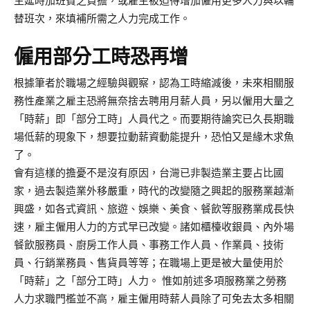
主延時加班費之負擔，或雇主被迫得增加僱用更多人力與以輪
替班次，來填補所需之人力完成工作。
僱用部分工時恐再增
根據筆者於職場之經驗與觀察，認為工時縮減後，未來相關服
務性產業之雇主恐將無奈捨去聘用月薪人員，另以僱用大量之
「時薪」即「部分工時」人員代之。而要期待論究已久長期職
場低薪的現象下，想要拉動薪資動能提升，恐怕又是緣木求魚
了。
會有這樣的擔憂不是沒有原因，台灣已非製造業主要占比國
家，過去製造業外移嚴重，時代的改變隨之興起的服務業越漸
興盛，如各式資訊、旅遊、娛樂、美食、餐飲等服務業成長快
速，雇主僱用人力的方式早已改變。諸如櫃檯收銀員、內外場
餐飲服務員、廚房工作人員、事務工作人員、作業員、技術
員、行銷業務員、售貨員等等；在職場上更是被大量使用於
「時薪」之「部分工時」人力。 惟如前述多項服務業之勞務
人力求職門檻並不高，雇主僱用時薪人員除了可免去太多相關