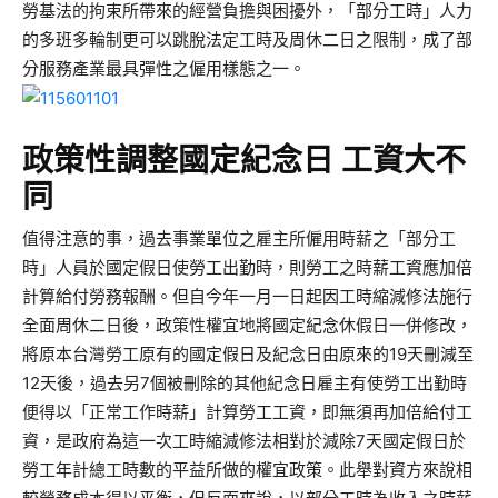
勞基法的拘束所帶來的經營負擔與困擾外，「部分工時」人力
的多班多輪制更可以跳脫法定工時及周休二日之限制，成了部
分服務產業最具彈性之僱用樣態之一。
政策性調整國定紀念日 工資大不
同
值得注意的事，過去事業單位之雇主所僱用時薪之「部分工
時」人員於國定假日使勞工出勤時，則勞工之時薪工資應加倍
計算給付勞務報酬。但自今年一月一日起因工時縮減修法施行
全面周休二日後，政策性權宜地將國定紀念休假日一併修改，
將原本台灣勞工原有的國定假日及紀念日由原來的19天刪減至
12天後，過去另7個被刪除的其他紀念日雇主有使勞工出勤時
便得以「正常工作時薪」計算勞工工資，即無須再加倍給付工
資，是政府為這一次工時縮減修法相對於減除7天國定假日於
勞工年計總工時數的平益所做的權宜政策。此舉對資方來說相