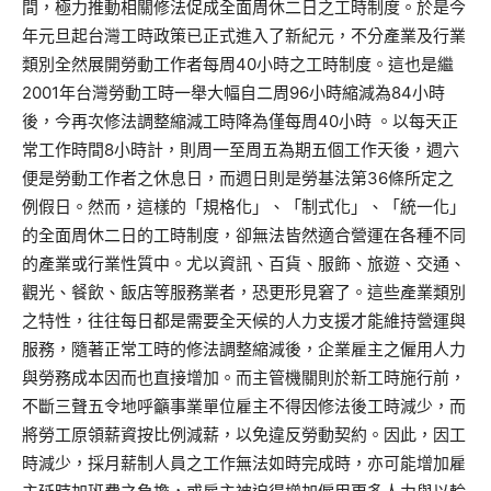
間，極力推動相關修法促成全面周休二日之工時制度。於是今
年元旦起台灣工時政策已正式進入了新紀元，不分產業及行業
類別全然展開勞動工作者每周40小時之工時制度。這也是繼
2001年台灣勞動工時一舉大幅自二周96小時縮減為84小時
後，今再次修法調整縮減工時降為僅每周40小時 。以每天正
常工作時間8小時計，則周一至周五為期五個工作天後，週六
便是勞動工作者之休息日，而週日則是勞基法第36條所定之
例假日。然而，這樣的「規格化」、「制式化」、「統一化」
的全面周休二日的工時制度，卻無法皆然適合營運在各種不同
的產業或行業性質中。尤以資訊、百貨、服飾、旅遊、交通、
觀光、餐飲、飯店等服務業者，恐更形見窘了。這些產業類別
之特性，往往每日都是需要全天候的人力支援才能維持營運與
服務，隨著正常工時的修法調整縮減後，企業雇主之僱用人力
與勞務成本因而也直接增加。而主管機關則於新工時施行前，
不斷三聲五令地呼籲事業單位雇主不得因修法後工時減少，而
將勞工原領薪資按比例減薪，以免違反勞動契約。因此，因工
時減少，採月薪制人員之工作無法如時完成時，亦可能增加雇