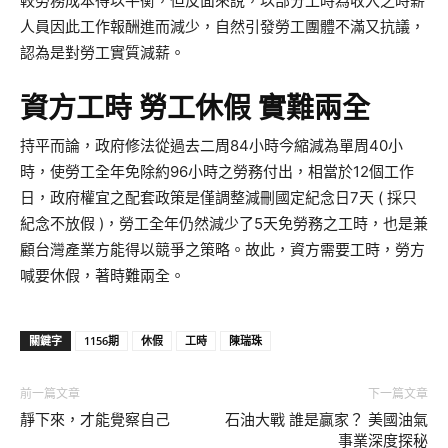
較勞務成本得以平衡，但反面來說，以部分工時為收入之時薪
人員因此工作報酬進而減少，自然引發勞工團體不滿又抗議，
認為是對勞工實質減薪。
資方工時 勞工休假 實難兩全
持平而論，政府修法從過去二周84小時今縮減為單周40小
時，使勞工全年免除約96小時之勞務付出，相當於12個工作
日，政府權宜之配套政策是僅調整減刪國定紀念日7天 ( 採只
紀念不放假 )，勞工全年仍然減少了5天免勞務之工時，也是兼
顧台灣產業方能得以競爭之策略。故此，資方需要工時，勞方
喊要休假，著時難兩全。
關鍵字
1156期
休假
工時
陳瑞珠
前一篇文章
下一篇文章
靜下來，才能覺察自己
石油大戰 誰是贏家？ 美國油氣
事業深度探秘