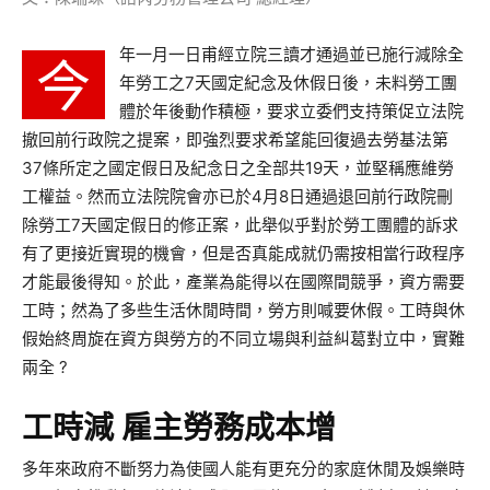
年一月一日甫經立院三讀才通過並已施行減除全
今
年勞工之7天國定紀念及休假日後，未料勞工團
體於年後動作積極，要求立委們支持策促立法院
撤回前行政院之提案，即強烈要求希望能回復過去勞基法第
37條所定之國定假日及紀念日之全部共19天，並堅稱應維勞
工權益。然而立法院院會亦已於4月8日通過退回前行政院刪
除勞工7天國定假日的修正案，此舉似乎對於勞工團體的訴求
有了更接近實現的機會，但是否真能成就仍需按相當行政程序
才能最後得知。於此，產業為能得以在國際間競爭，資方需要
工時；然為了多些生活休閒時間，勞方則喊要休假。工時與休
假始終周旋在資方與勞方的不同立場與利益糾葛對立中，實難
兩全 ?
工時減 雇主勞務成本增
多年來政府不斷努力為使國人能有更充分的家庭休閒及娛樂時