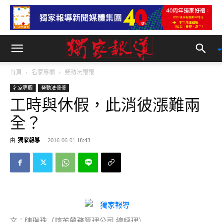
首頁
名家專欄
勞動法報報
名家專欄
勞動法報報
工時與休假，此消彼漲難兩
全？
由
獨家報導
-
2016-06-01 18:43
文：陳瑞珠（諮芮勞務管理公司 總經理）