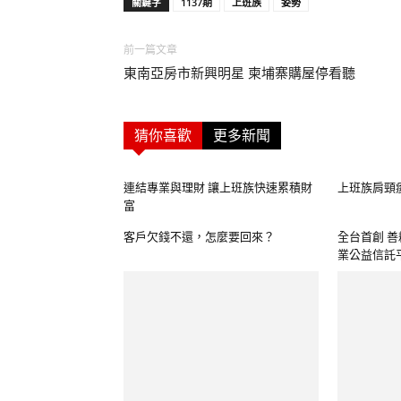
關鍵字
1137期
上班族
姿勢
前一篇文章
東南亞房市新興明星 柬埔寨購屋停看聽
猜你喜歡
更多新聞
連結專業與理財 讓上班族快速累積財
上班族肩頸
富
客戶欠錢不還，怎麼要回來？
全台首創 
業公益信託平.