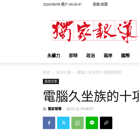
2026/08/08 週六 04:56:41
登錄/加盟
獨
家
報
導
永續力
即時
政治
兩岸
國際
首頁
其他文章
電腦久坐族的十項健康須知
其他文章
電腦久坐族的十
由
獨家報導
-
2013-12-19 09:57