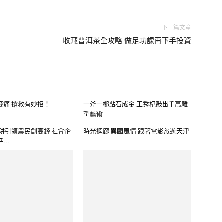
下一篇文章
收藏普洱茶全攻略 做足功課再下手投資
痠痛 搶救有妙招！
一斧一槌點石成金 王秀杞敲出千萬雕
塑藝術
善耕引領農民創高鋒 社會企
時光迴廊 異國風情 跟著電影旅遊天津
..