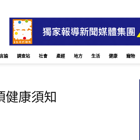
言論
調查站
社會
產經
地方
生活
健康
寵物
項健康須知