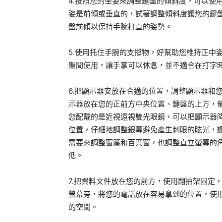
4.按照您的坐姿來調整鍵盤的傾斜度，可以使
姿是前傾或垂直的，試著調整傾斜度讓您的鍵
盤前傾以保持手腕打直的姿勢。
5.使用托住手腕的支撐物，好幫助您維持正中
盤間使用，讓手掌可以休息，並不適合在打字
6.把顯示器安放在合適的位置，調整顯示器和
示器放在您的正前方中央位置、鍵盤的上方，
您配戴的是近視遠視雙光眼鏡，可以把顯示器
位置，仔細地調整銀幕避免產生刺眼的眩光，
需要來調整窗簾和百葉窗，也調整直立螢幕的
低。
7.把資料文件放在您的前方，使用翻拍架固定
螢幕旁，將您的電話放在容易拿到的位置，使
的空間。