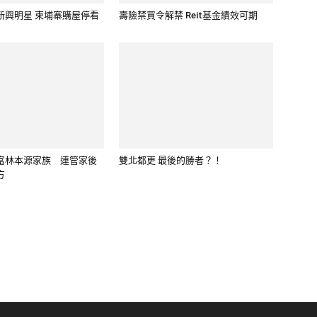
新興明星 柬埔寨購屋停看
壽險禁買令解禁 Reit基金績效可期
富林本源家族 連管家後
雙北都更 最後的勝者？！
方