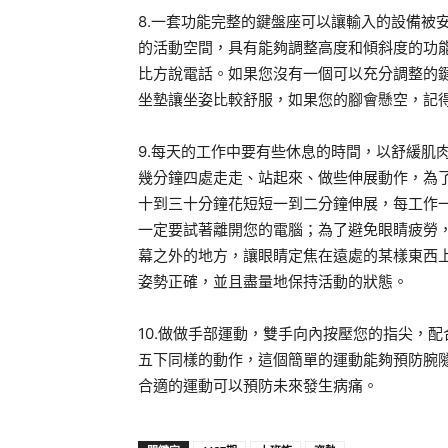
8.一套功能完整的鍵盤座可以讓輸入的設備被
的活動空間，具有能夠調整高度和傾斜度的功
比方說電話。如果您沒有一個可以充分調整的
坐墊讓坐姿比較舒服，如果您的腳會懸空，記
9.每天的工作中要有些休息的時間，以舒緩肌
幾分鐘四處走走、站起來、做些伸展動作，為
十到三十分鐘花短短一到二分鐘伸展，每工作
一定要試著離開您的電腦；為了避免眼睛疲勞
幕之外的地方，讓眼睛定焦在遠處的某樣東西
姿勢正確，並且盡量地保持活動的狀態。
10.做做手部運動，雙手向內按壓您的指尖，
五下同樣的動作，這個簡單的運動能夠預防腕
合適的運動可以預防未來發生病痛。