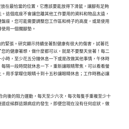
安放在最恰當的位置，它應該要能放得下滑鼠，讓腳有足夠
能。這個底座不會讓您離其他工作要用的資料和物品太遠，
鍵盤座，您可能需要調整您工作區和椅子的高度，或是使用
得使用一個擱腳墊。
肉的緊張。研究顯示持續坐著對健康有很大的傷害，試著花
了您的健康著想，做什麼都可以，就是不要整天坐著！每二
一小時，至少花五分鐘休息一下或是改做其他事情，午休時
，每隔一段時間就休息一下，重新讓眼睛聚焦，可以看看螢
上。用手掌矇住眼睛十到十五秒讓眼睛休息；工作時務必讓
配合向後的阻力運動，每天至少六次，每次每隻手重複至少十
隧道症候群這類病症的發生，即便您現在沒有任何症狀，做