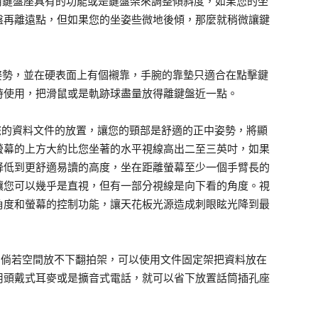
用鍵盤座具有的功能或是鍵盤架來調整傾斜度，如果您的坐
盤再離遠點，但如果您的坐姿些微地後傾，那麼就稍微讓鍵
姿勢，並在硬表面上有個襯靠，手腕的靠墊只適合在點擊鍵
時使用，把滑鼠或是軌跡球盡量放得離鍵盤近一點。
您的資料文件的放置，讓您的頸部是舒適的正中姿勢，將顯
螢幕的上方大約比您坐著的水平視線高出二至三英吋，如果
降低到更舒適易讀的高度，坐在距離螢幕至少一個手臂長的
讓您可以幾乎是直視，但有一部分視線是向下看的角度。視
角度和螢幕的控制功能，讓天花板光源造成刺眼眩光降到最
，倘若空間放不下翻拍架，可以使用文件固定架把資料放在
用頭戴式耳麥或是擴音式電話，就可以省下放置話筒插孔座