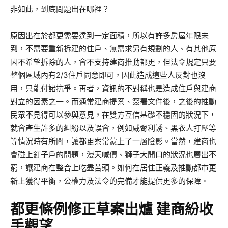
非如此，到底問題出在哪裡？
原因出在於都更需要達到一定面積，所以有許多房屋年限未
到，不需要重新拆建的住戶、無需求另有規劃的人、有其他原
因不希望拆除的人，會不支持建商推動都更，但法令規定只要
整個區域內有2/3住戶同意即可，因此造成這些人反對也沒
用，只能付諸抗爭。再者，資訊的不對稱也是造成住戶與建商
對立的因素之一。而通常建商提案、簽署文件後，之後的推動
民眾不見得可以參與意見，在雙方互信基礎不穩固的狀況下，
就會產生許多的糾紛以及誤會，例如威脅利誘、黑衣人打壓等
等情況時有所聞，讓都更案常蒙上了一層陰影。當然，建商也
會碰上釘子戶的問題，漫天喊價、獅子大開口的狀況也層出不
窮，讓建商在整合上吃盡苦頭。如何在居住正義及推動都市更
新上獲得平衡，公權力及法令的完備才能提供更多的保障。
都更條例修正草案出爐 建商紛收
手觀望