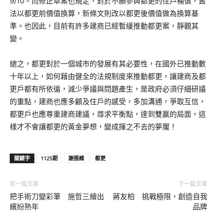
9/10。而修正草案也規定，對於不願參與都更的住戶補償，舊
法以都更前價值換算，新條文則改以都更後價值做為換算基
準。也因此，目前有許多建商已經暫緩推動都更案，靜觀其
變。
總之，都更對於一個城市的發展有其必要性，在國外已推動數
十年以上，如何藉由健全的法規制度來推動都更，讓建商及都
更戶都有所依循，減少爭議與問題產生，是政府必須仔細研議
的重點，建商也應多顧及住戶的感受，多加溝通，爭取互信，
都更戶也應尊重建商建議，尋求平衡點，達到雙贏的局面，這
樣才不會讓都更的黃金夢想，變成揮之不去的夢魘！
關鍵字
1125期
謝振維
都更
前一篇文章
下一篇文章
把手術刀變彩筆 施哲三繪出
蔣友柏 挑戰極限，創造自我
繽紛熟年
品牌