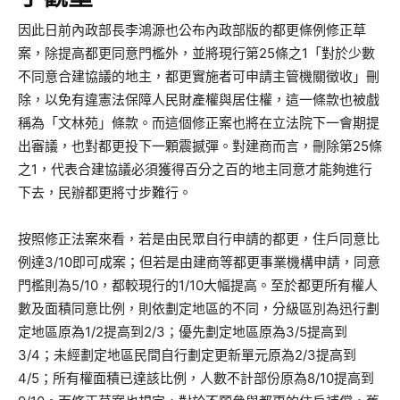
因此日前內政部長李鴻源也公布內政部版的都更條例修正草
案，除提高都更同意門檻外，並將現行第25條之1「對於少數
不同意合建協議的地主，都更實施者可申請主管機關徵收」刪
除，以免有違憲法保障人民財產權與居住權，這一條款也被戲
稱為「文林苑」條款。而這個修正案也將在立法院下一會期提
出審議，也對都更投下一顆震撼彈。對建商而言，刪除第25條
之1，代表合建協議必須獲得百分之百的地主同意才能夠進行
下去，民辦都更將寸步難行。
按照修正法案來看，若是由民眾自行申請的都更，住戶同意比
例達3/10即可成案；但若是由建商等都更事業機構申請，同意
門檻則為5/10，都較現行的1/10大幅提高。至於都更所有權人
數及面積同意比例，則依劃定地區的不同，分級區別為迅行劃
定地區原為1/2提高到2/3；優先劃定地區原為3/5提高到
3/4；未經劃定地區民間自行劃定更新單元原為2/3提高到
4/5；所有權面積已達該比例，人數不計部份原為8/10提高到