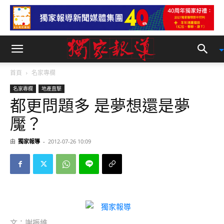
首頁
名家專欄
名家專欄
地產直擊
都更問題多 是夢想還是夢
魘？
由
獨家報導
-
2012-07-26 10:09
文：謝振維