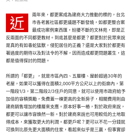
兩年來，都更案成為建商大力推動的標的，台北
近
市各老舊社區都更議題不斷發燒，如都更整合案
最成功案例東西匯，紛擾不斷的文林苑，即是正
反兩面的不同都更教材。到底甚麼是都更？都更對於民眾來說
是真的有如毒蛇猛獸，侵犯居住的正義？還是大家對於都更有
著過度的期待以及對法令的不解，因而造成都更問題叢生，這
都是值得探討的問題。
所謂的「都更」，就是市區內四、五層樓、屋齡超過30年的
老屋，如果可以獲得在面積2,000平方公尺以上的街廓內，第
一階段1/3，第二階段2/3住戶的同意，就可以使用市政府給予
加倍的容積獎勵，免費蓋一棟更高的全新房子，相關費用則由
建商銷售增加的樓層來支應。原本好事一樁，對於政府來說，
都更可以讓市容煥然一新。對於建商來說也可用較低的土地取
得成本，來獲取更大的利潤。都更戶呢？更可以不花一分錢就
可換到比原先更大面積的住家，看起來似乎是三贏，但事實卻