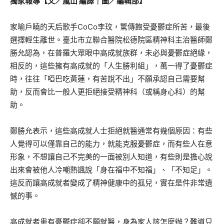
獨家報導【文／嵐山 編譯｜圖／編輯部】
家喻戶曉的天后歌手CoCo李玟，驚傳飽受憂鬱症所苦，最後
選擇輕生離世。臺北市立聯合醫院松德院區精神科主治醫師鄭
勝允認為，在普羅大眾眼中高成就族群，未必與憂鬱症絕緣，
相反的，這些擁有高成就的「人生勝利組」，萬一得了憂鬱症
時，往往「啞巴吃黃蓮，有苦說不出」不願承認自己需要幫
助，反而會比一般人更拒絕接受精神科（或稱身心科）的幫
助。
鄭勝允表示，這些高成就人士拒絕就醫通常有幾個原因：有些
人覺得可以僅靠自己的能力，就能克服憂鬱症，而有些人在意
形象，不想讓自己不完美的一面被別人知道，有些則是擔心說
出來會被他人冷嘲熱諷說「身在福中不知福」、「不知足」。
這反而讓高成就者變成了精神健康中的孤兒，實在是件非常遺
憾的事。
高成就者患有憂鬱症卻不願就醫，身為家人該怎麼辦？難道只