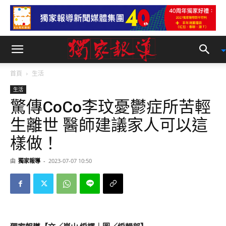
首頁
生活
生活
驚傳CoCo李玟憂鬱症所苦輕
生離世 醫師建議家人可以這
樣做！
由
獨家報導
-
2023-07-07 10:50