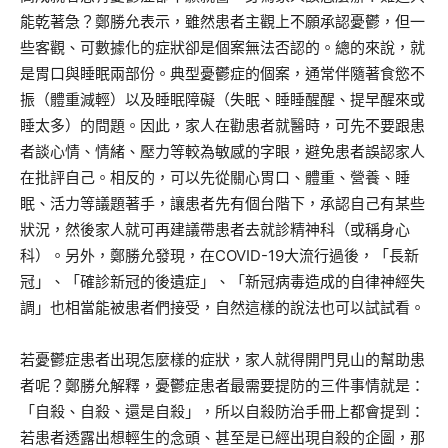
能乾著急？鄭勝允表示，雖然患者主觀上不願承認憂鬱，但一
些客觀、可數據化的症狀卻是個案無法否認的。總的來說，就
是胃口與睡眠兩部份。典型憂鬱症的個案，通常伴隨著食慾不
振（體重減輕）以及睡眠障礙（失眠、睡睡醒醒、提早醒來或
睡太多）的問題。因此，家人在勸患者就醫時，可先不要跟患
者談心情、情緒、壓力等較為敏感的字眼，避免患者誤認家人
在批評自己。相反的，可以先從關心胃口、體重、營養、睡
眠、活力等議題著手，讓患者先有個台階下，承認自己有某些
狀況，然後家人就可再建議帶患者去就診精神科（或稱身心
科）。另外，鄭勝允發現，在COVID-19大流行過後，「長新
冠」、「確診新冠的後遺症」、「新冠病毒造成的自律神經失
調」也相當能被患者們接受，自然這樣的說法也可以試試看。
若憂鬱症患者出現怎麼樣的症狀，家人就得開門見山的幫助患
者呢？鄭勝允解釋，憂鬱症患者最需要提防的三件事情就是：
「自殺、自殺、還是自殺」，所以自殺防治手冊上都會提到：
若患者透露出想輕生的念頭、甚至是已經出現自殺的企圖，那