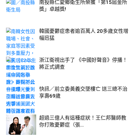
南投縣仁愛鄉衛生所榮獲「第15屆金所
獎」卓越獎!
韓國憂鬱症患者逾百萬人 20多歲女性增
幅迅猛
浙江衛視出手了 《中國好聲音》停播！
將正式調查
快訊／前立委黃義交墜樓亡 送三總不治
享壽69歲
超過三億人有這種症狀！王仁邦醫師教
你打敗憂鬱症（張...