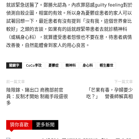
就該緊急送醫了。鄭勝允認為，內疚罪惡感guilty feeling對於
偵測自殺企圖，相當的有效。所以身為憂鬱症患者的家人可以
試著回想一下，最近患者有沒有提到「沒有我，這個世界會比
較好」之類的言談，如果有的話就趕緊帶患者去就診精神科
（或稱身心科），就算遭受患者怨恨也不要在意，待患者病情
改善後，自然能體會到家人的用心良苦。
關鍵字
CoCo李玟
憂鬱症
精神科
身心科
輕生離世
前一篇文章
下一篇文章
陸限鎵、鍺出口 商務部前官
「芒果有毒，孕婦要少
員：反制才開始 制裁手段還很
吃？」 營養師解真相
多
猜你喜歡
更多新聞