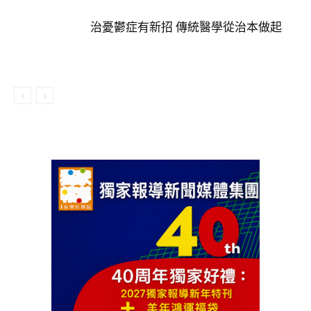
治憂鬱症有新招 傳統醫學從治本做起