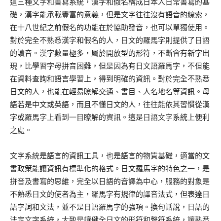
這三種文字和書寫系統，漢字和假名構成日本人日常書寫的基
礎，漢字能承載豐富的意義，但是文字往往沒有語音的線索，
在十八世紀之前假名的功能在於協助發音，也可以單獨使用。
對於完全不熟悉漢字和假名的人，日文的羅馬字則提供了日語
的讀音。漢字數量極多，屬於開放型的形符，不斷會有新字出
現，比學習字母拼音困難，但是因為有日文語羅馬字，不但能
在資料查詢和語言學習上，得到明確的資訊。對於完全不熟悉
日文的人，也能在輕易瞭解交通、書目、人名地名等資訊。母
語若是中文或英語，而且不懂日文的人，往往能依其習慣從漢
字或羅馬字上看到一目瞭解的資訊。這是日語文字系統上便利
之處。
文字系統是語言的資訊工具，也是語言的物質基礎，適當的文
書政策能讓資訊有標準化的格式。日文羅馬字的特色之一，是
拼音及書寫的思維，完全以日語的音譯為中心，服務的對象是
不熟悉日文的使者為主，羅馬字有規律的譯音法式，但表達日
語字詞和文法，並不是日語羅馬字的強項。換句話說，日語的
法定文字系統，大致是讓健全日文的形符和聲符系統，讓熟悉