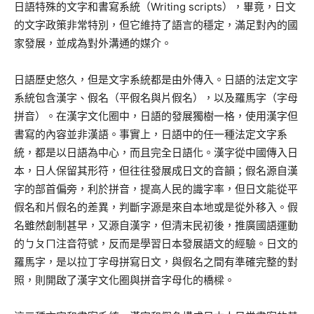
日語特殊的文字和書寫系統（Writing scripts），畢竟，日文
的文字政策非常特別，但它維持了語言的穩定，滿足對內的國
家發展，並成為對外溝通的媒介。
日語歷史悠久，但是文字系統都是由外傳入。日語的法定文字
系統包含漢字、假名（平假名與片假名），以及羅馬字（字母
拼音）。在漢字文化圈中，日語的發展獨樹一格，使用漢字但
書寫的內容並非漢語。事實上，日語中的任一種法定文字系
統，都是以日語為中心，而且完全日語化。漢字從中國傳入日
本，日人保留其形符，但往往發展成日文的音韻；假名源自漢
字的部首偏旁，利於拼音，提高人民的識字率，但日文能從平
假名和片假名的差異，判斷字源是來自本地或是從外移入。假
名雖然創制甚早，又源自漢字，但清末民初後，推廣國語運動
的ㄅㄆㄇ注音符號，反而是學習日本發展語文的經驗。日文的
羅馬字，是以拉丁字母拼寫日文，與假名之間有準確完整的對
照，則開啟了漢字文化圈與拼音字母化的橋樑。