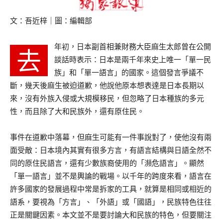
文：吾近梓｜圖：編輯部
年初，日本副首相兼財務大臣麻生太郎曾在公開
去
談話時表示：日本是兩千年來史上唯一「單一民
族」和「單一語言」的國家。這個發言爭議不
斷，幾天後麻生被迫道歉，他說他原本想表達是日本長期以
來，沒有外族入侵或大規模移民，但忽略了日本種族的多元
性，而且除了大和民族外，還有原住民。
事件在道歉中落幕，但麻生可能有一件事說對了，使他沒有兩
面受敵：日本境內其實有很多方言，有語言結構與日語全然不
同的原住民語言，還有少數族裔使用的「瀕危語言」。顯然
「單一語言」並不是輿論的戰場。以千年的跨度來看，語言在
許多國家的發展過程中常是拆家的工具，就算是相同或相近的
語系，要視為「方言」、「外語」或「國語」，民族特色往往
正是關鍵因素。本文並不是要討論大和民族的特色，但要關注