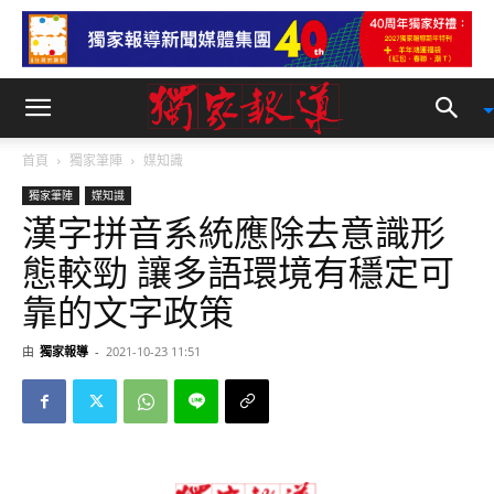
首頁
獨家筆陣
媒知識
獨家筆陣
媒知識
漢字拼音系統應除去意識形
態較勁 讓多語環境有穩定可
靠的文字政策
由
獨家報導
-
2021-10-23 11:51