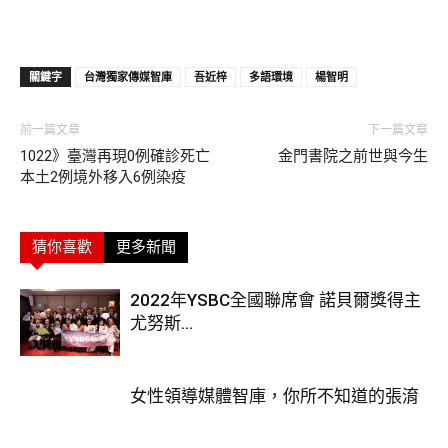
關鍵字
台灣獨家傳媒智庫
吾近梓
多語環境
楊智明
前一篇文章
下一篇文章
1022》臺灣再現0例確診死亡
金門書院之前世與今生
本土2例境外移入6例染疫
猜你喜歡
更多新聞
2022年YSBC全國聯席會 諾貝爾獎得主
尤努斯...
女性領導媒體智庫，你所不知道的張淯