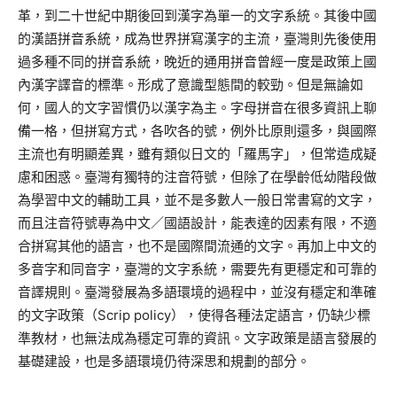
革，到二十世紀中期後回到漢字為單一的文字系統。其後中國
的漢語拼音系統，成為世界拼寫漢字的主流，臺灣則先後使用
過多種不同的拼音系統，晚近的通用拼音曾經一度是政策上國
內漢字譯音的標準。形成了意識型態間的較勁。但是無論如
何，國人的文字習慣仍以漢字為主。字母拼音在很多資訊上聊
備一格，但拼寫方式，各吹各的號，例外比原則還多，與國際
主流也有明顯差異，雖有類似日文的「羅馬字」，但常造成疑
慮和困惑。臺灣有獨特的注音符號，但除了在學齡低幼階段做
為學習中文的輔助工具，並不是多數人一般日常書寫的文字，
而且注音符號專為中文／國語設計，能表達的因素有限，不適
合拼寫其他的語言，也不是國際間流通的文字。再加上中文的
多音字和同音字，臺灣的文字系統，需要先有更穩定和可靠的
音譯規則。臺灣發展為多語環境的過程中，並沒有穩定和準確
的文字政策（Scrip policy），使得各種法定語言，仍缺少標
準教材，也無法成為穩定可靠的資訊。文字政策是語言發展的
基礎建設，也是多語環境仍待深思和規劃的部分。