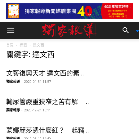
首頁
標籤
達文西
關鍵字: 達文西
文藝復興天才 達文西的素...
獨家報導
-
2020-01-31 11:57
輸尿管嚴重狹窄之苦有解 ...
獨家報導
-
2023-12-21 16:11
蒙娜麗莎憑什麼紅？一起竊...
獨家報導
-
2019-08-19 14:40