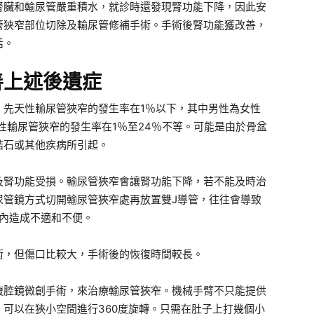
腎臟和輸尿管嚴重積水，就診時還發現腎功能下降，因此安
管狹窄部位切除及輸尿管修補手術。手術後腎功能獲改善，
活。
善上述後遺症
。先天性輸尿管狹窄的發生率在1％以下，其中男性為女性
性輸尿管狹窄的發生率在1％至24％不等。可能是由於骨盆
結石或其他疾病所引起。
及腎功能受損。輸尿管狹窄會讓腎功能下降，若不能及時治
尿管鏡方式切開輸尿管狹窄處再放置雙J導管，往往會導致
體內造成不適和不便。
術，但傷口比較大，手術後的恢復時間較長。
腹腔鏡微創手術，來治療輸尿管狹窄。機械手臂不只能提供
可以在狹小空間進行360度旋轉。只需在肚子上打幾個小