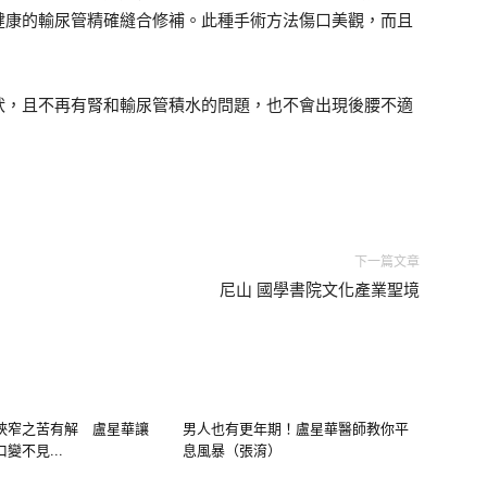
健康的輸尿管精確縫合修補。此種手術方法傷口美觀，而且
狀，且不再有腎和輸尿管積水的問題，也不會出現後腰不適
下一篇文章
尼山 國學書院文化產業聖境
狹窄之苦有解 盧星華讓
男人也有更年期！盧星華醫師教你平
變不見...
息風暴（張淯）