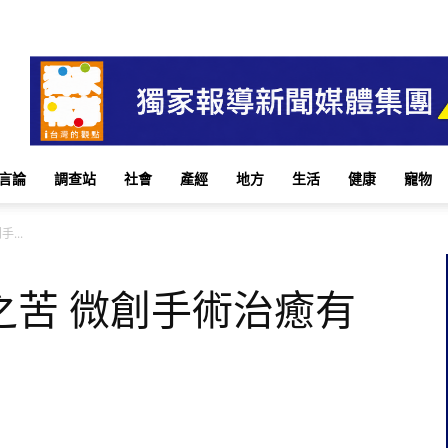
言論
調查站
社會
產經
地方
生活
健康
寵物
...
之苦 微創手術治癒有