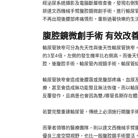
經泌尿系統攝影及電腦斷層檢查後，發現右側
排達文西機械手臂腹腔鏡微創手術，進行輸尿
不再出現後腰部疼痛情形，重新過著快樂的生
腹腔鏡微創手術 有效改
輸尿管狹窄可分為先天性與後天性輸尿管狹窄
的3至4倍，左側的發生機率比右側高。而後天
腔，後腹腔手術，輸尿管內視鏡手術，輸尿管
輸尿管狹窄會造成後腰窩或是腹部疼痛、血尿
療，甚至會造成無功能腎且無法恢復。而以輸
反覆發作，且病患也會因為雙J導管長期存在
若要完整重建輸尿管，傳統上必須施行開腹手
而筆者領導的醫療團隊，則以達文西機械手臂
優良三度空間視野，也比一般腹腔鏡手術靈活，