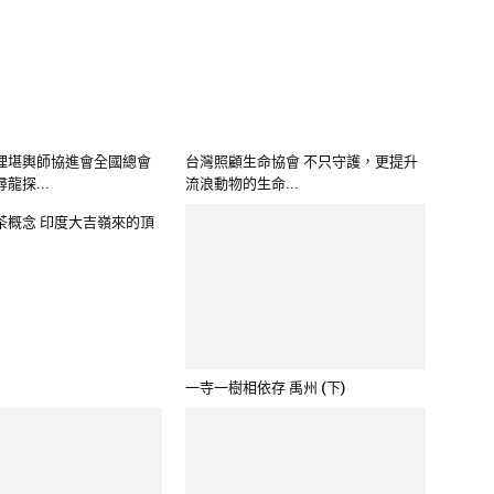
理堪輿師協進會全國總會
台灣照顧生命協會 不只守護，更提升
龍探...
流浪動物的生命...
茶概念 印度大吉嶺來的頂
一寺一樹相依存 禹州 (下)
台東災後新商機
重新解碼誤會根源 化解衝突