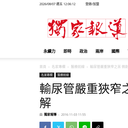
2026/08/07 週五 12:06:12
登錄/加盟
獨
家
報
導
永續力
即時
政治
兩岸
國際
首頁
名家專欄
醫療前線
輸尿管嚴重狹窄之苦 微創手
名家專欄
醫療前線
輸尿管嚴重狹窄
解
由
獨家報導
-
2016-11-03 11:55