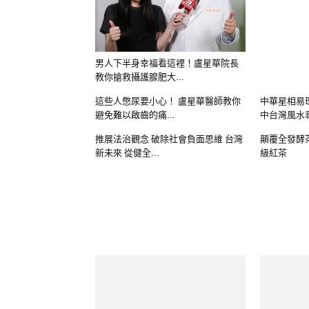
男人下半身幸福看這裡！盧星華院長
教你搶救攝護腺肥大...
這些人憋尿要小心！ 盧星華醫師教你
中華星相易
避免難以啟齒的痛...
中台灣風水尋
推展法治觀念 破除社會負面思維 台灣
顛覆全發酵
新未來 從健全...
級紅茶
台灣版「力克．胡哲」 陳昆聯： 用回
互聯網連出
饋撐起一片天