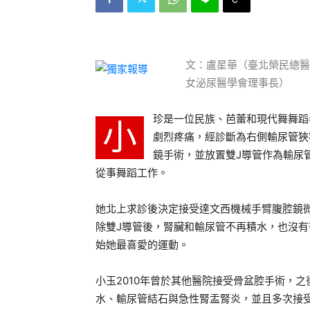
文：盧星華（臺北榮民總醫
女泌尿醫學會理事長）
珍是一位民族、芭蕾和現代舞舞蹈
小
劇烈疼痛，經診斷為右側輸尿管狹
鏡手術，並放置雙J導管作為輸尿
從事舞蹈工作。
她北上求診後決定接受達文西機械手臂腹腔鏡
除雙J導管後，腎臟和輸尿管不再積水，也沒
始她最喜愛的運動。
小玉2010年曾於其他醫院接受骨盆腔手術，
水、輸尿管結石與急性腎盂腎炎，並且多次接