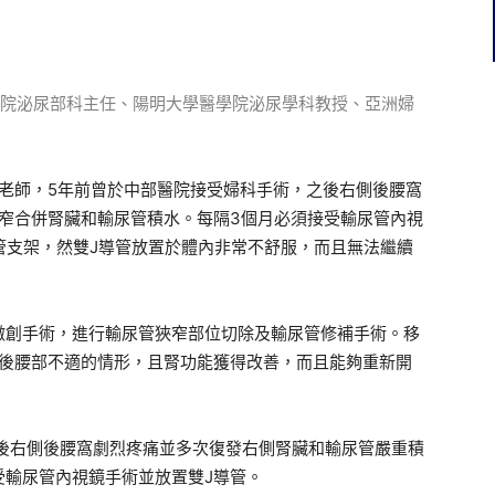
院泌尿部科主任、陽明大學醫學院泌尿學科教授、亞洲婦
老師，5年前曾於中部醫院接受婦科手術，之後右側後腰窩
窄合併腎臟和輸尿管積水。每隔3個月必須接受輸尿管內視
管支架，然雙J導管放置於體內非常不舒服，而且無法繼續
微創手術，進行輸尿管狹窄部位切除及輸尿管修補手術。移
有後腰部不適的情形，且腎功能獲得改善，而且能夠重新開
之後右側後腰窩劇烈疼痛並多次復發右側腎臟和輸尿管嚴重積
受輸尿管內視鏡手術並放置雙J導管。