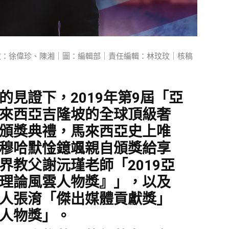
文：徐偉珍、陳湘｜圖：編輯部｜責任編輯：林玟玟｜核稿
見證下，2019年第9屆「亞
來西亞吉隆坡的全球頂級奢
頒獎典禮，馬來西亞史上唯
穆哈默惍鐿颯親自頒獎給享
界教父謝沅瑾老師「2019亞
理論風雲人物獎』」，以及
人張淯「傑出媒體貢獻獎」
人物獎」。