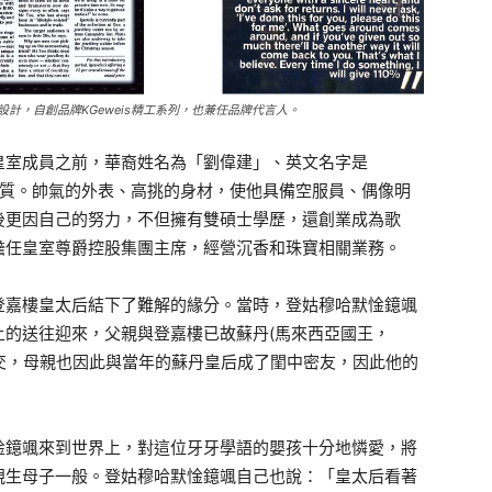
設計，自創品牌KGeweis精工系列，也兼任品牌代言人。
皇室成員之前，華裔姓名為「劉偉建」、英文名字是
氣質。帥氣的外表、高挑的身材，使他具備空服員、偶像明
後更因自己的努力，不但擁有雙碩士學歷，還創業成為歌
擔任皇室尊爵控股集團主席，經營沉香和珠寶相關業務。
登嘉樓皇太后結下了難解的緣分。當時，登姑穆哈默惍鐿颯
上的送往迎來，父親與登嘉樓已故蘇丹(馬來西亞國王，
ah)成為莫逆之交，母親也因此與當年的蘇丹皇后成了閨中密友，因此他的
惍鐿颯來到世界上，對這位牙牙學語的嬰孩十分地憐愛，將
親生母子一般。登姑穆哈默惍鐿颯自己也說：「皇太后看著