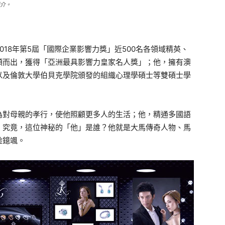
介。
18年第5屆「國際企業影響力獎」近500名各領域精英、
穎而出，獲得「亞洲最具影響力皇家名人獎」；他，擁有澳
以及倫敦大學伯貝克學院頒發的組織心理學碩士等雙碩士學
為對母親的孝行，使他照顧更多人的生活；他，精通多國語
。究竟，這位神秘的「他」是誰？他就是大馬傳奇人物、馬
惍鐿颯。