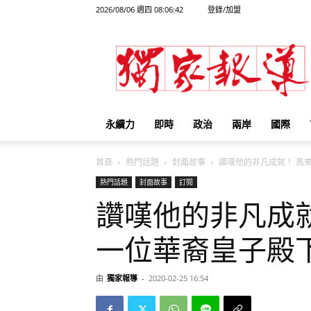
2026/08/06 週四 08:06:42
登錄/加盟
獨
家
報
導
永續力
即時
政治
兩岸
國際
首頁
熱門話題
封面故事
讚嘆他的非凡成就！ 馬來西
熱門話題
封面故事
訂閱
讚嘆他的非凡成就
一位華裔皇子殿
由
獨家報導
-
2020-02-25 16:54