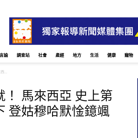
言論
調查站
社會
產經
地方
生活
健康
寵物
...
！ 馬來西亞 史上第
下 登姑穆哈默惍鐿颯