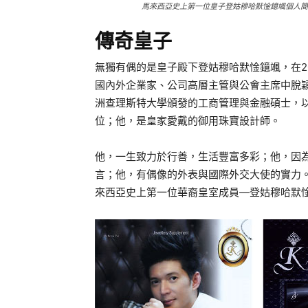
馬來西亞史上第一位皇子登姑穆哈默惍鐿颯個人簡
傳奇皇子
無獨有偶的是皇子殿下登姑穆哈默惍鐿颯，在20
國內外企業家、公司高層主管與公會主席中脫
洲查理斯特大學頒發的工商管理與金融碩士，
位；他，是皇家愛戴的御用珠寶設計師。
他，一生致力於行善，生活豐富多彩；他，因
言；他，有偶像的外表與國際外交大使的實力
來西亞史上第一位華裔皇室成員—登姑穆哈默