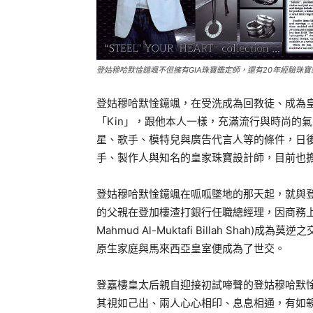
登姑穆哈默惍鐿颯不但擁有GIA珠寶鑑定師，還有20年經驗珠寶
登姑穆哈默惍鐿颯，在受洗成為回教徒、成為
「Kin」，跟他本人一樣，充滿流行與時尚的
星、歌手、模特兒與廣告代言人等的條件，日
手、製作人與知名的皇家珠寶設計師，目前也
登姑穆哈默惍鐿颯在呱呱墜地的那天起，就與
的父親在登加樓渣打銀行任職總經理，因商務
Mahmud Al-Muktafi Billah Sh
原生家庭與馬來西亞皇室便成為了世交。
登嘉樓皇太后親自迎接初試啼聲的登姑穆哈默
其視如己出、兩人心心相印、息息相通，有如