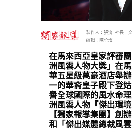
製作人：張淯 社長｜
編輯：陳曉玫
在馬來西亞皇家評審團的
洲風雲人物大獎」在馬
華五星級萬豪酒店舉辦
一的華裔皇子殿下登姑
譽全球國際的風水命理
洲風雲人物『傑出環境
【獨家報導集團】創辦
和「傑出媒體總裁風雲