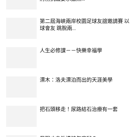
第二屆海峽兩岸校園足球友誼邀請賽 以
球會友 跳脫兩...
人生必修課－－快樂幸福學
漂木：洛夫漂泊而出的天涯美學
把石頭移走！尿路結石治療有一套