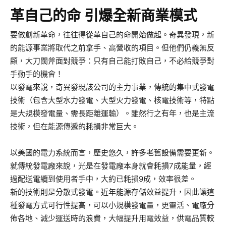
革自己的命 引爆全新商業模式
要做創新革命，往往得從革自己的命開始做起。奇異發現，新
的能源事業將取代之前拿手、高營收的項目。但他們仍義無反
顧，大刀闊斧面對競爭：只有自己能打敗自己，不必給競爭對
手動手的機會！
以發電來說，奇異發現該公司的主力事業，傳統的集中式發電
技術（包含大型水力發電、大型火力發電、核電技術等，特點
是大規模發電量、需長距離運輸）。雖然行之有年，也是主流
技術，但在能源傳遞的耗損非常巨大。
以美國的電力系統而言，歷史悠久，許多老舊設備需要更新。
就傳統發電廠來說，光是在發電廠本身就會耗損7成能量，經
過配送電纜到使用者手中，大約已耗損9成，效率很差。
新的技術則是分散式發電。近年能源存儲效益提升，因此讓這
種發電方式可行性提高，可以小規模發電量，更靈活、電廠分
佈各地、減少運送時的浪費，大幅提升用電效益，供電品質較