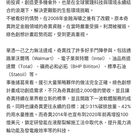
術投資，創造更多機會外，也是在全球實踐科技與環境永續結
合的浪潮下，解決更艱鉅的生態環境挑戰。
不被看好的情勢，在2008年金融海嘯之後有了改觀。原本奇
異跨足金融領域的奇異資融，在當時嚴重受損，利潤被摧毀。
綠色創想計畫趁勢而起，受到更高重視。
單憑一己之力無法達成，奇異找了許多好手鬥陣參與。包括通
路業沃爾瑪（Walmart）、電子業英特爾（Intel）、油品商道
達爾（Total）、礦商必和必拓（BHP Billiton）、標準石油
（Statoil）等。
事後諸葛來看，援引大量策略夥伴的做法完全正確。綠色創想
計畫成功創造需求，不只為奇異創造2,000億的營收，並且讓
奇異持續在業界樹立新的標準，並且開啟下一波軟體服務的成
長，同時也讓奇異更往永續的目標：減少31%碳排放量、42%
的用水量推進。而奇異2014年也宣布到2020年前再增投100
億美元，鎖定研發能在液壓裂解施工法中取代水、提升風力渦
輪功能及發電廠效率等的科技。