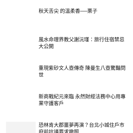
秋天舌尖 的溫柔香──栗子
風水命理界教父謝沅瑾：旅行住宿禁忌
大公開
重現紫砂文人壺傳奇 陳曼生八壺驚豔問
世
新商戰紀元來臨 永然財經法務中心用專
業守護客戶
恐林肯大郡噩夢再演？台北小城住戶市
府前抗議要求撤照...