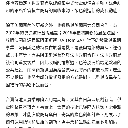
佳也較穩定。過去奇異以建設集中式發電設備為主軸，綠色創
想的策略雖會損害既有的營收來源，卻也創造新的成長動能。
除了美國國內的更新之外，也透過與英國電力公司合作，為
2012年的奧運進行基礎建設；2015年更將業務拓展至法國，
收購法國能源巨擘阿爾斯通（Alstom SA）旗下的發電與電網
事業。阿爾斯通的特長在於發電機、電廠與電網的興建、運輸
載具生產等，因為阿爾斯通長期與法國政府合作，法國政府是
該公司重要客戶，因此收購阿爾斯通，也等於開始跨足歐洲的
公共建設，而阿爾斯通因為經營集中式發電的核能電廠，產生
不少虧損，也努力朝分散式發電的方式靠攏，此舉與奇異在美
國推行的策略不謀而合。
台灣每進入夏季即陷入用電高峰，尤其白日氣溫屢創新高，供
電吃緊自不待言。事實上，舊有的技術已經陷入瓶頸，需要新
的思維，才能突破既有窠臼。奇異的綠色創想計畫，則展示了
如何運用技術和思維的創新，為事業和生態創造更多附加價