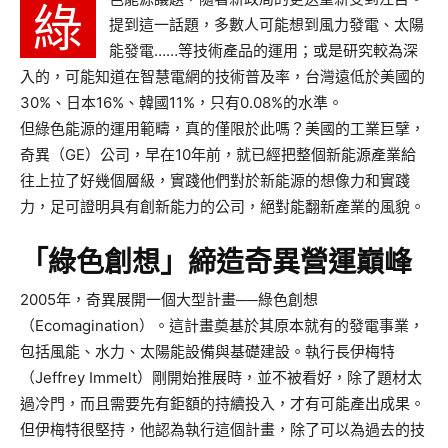
綠
提到這一話題，多數人可能想到風力發電、太陽
能發電……等技術產品的運用；或是研究較為深
入的，可能知道在智慧電網的技術普及率，台灣遠低於美國的
30%、日本16%、韓國11%，只有0.08%的水準。
但綠色能源的運用範疇，真的僅限於此嗎？美國的工業巨擘，
奇異（GE）公司，早在10年前，就已經把整個新能源產業給
往上拉了好幾個層級，實踐他們對於新能源的想像力和實踐
力，足可證明具有創新能力的公司，絕對能翻新產業的風貌。
「綠色創想」締造奇異營運巔峰
2005年，奇異展開一個大型計畫──綠色創想
（Ecomagination）。這計畫奠基於其原本就有的發電事業，
包括風能、水力、太陽能設備與基礎建設。執行長伊梅特
（Jeffrey Immelt）剛開始推展時，並不被看好，除了題材太
過冷門，而且需要先有鉅額的持續投入，才有可能產出成果。
但伊梅特很堅持，他認為執行這個計畫，除了可以為過去的技