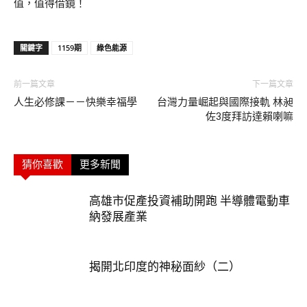
值，值得借鏡！
關鍵字
1159期
綠色能源
前一篇文章
下一篇文章
人生必修課－－快樂幸福學
台灣力量崛起與國際接軌 林昶
佐3度拜訪達賴喇嘛
猜你喜歡
更多新聞
高雄市促產投資補助開跑 半導體電動車
納發展產業
揭開北印度的神秘面紗（二）