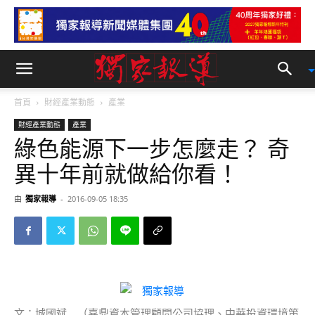
首頁
財經產業動態
產業
財經產業動態
產業
綠色能源下一步怎麼走？ 奇
異十年前就做給你看！
由
獨家報導
-
2016-09-05 18:35
文：城國斌 （嘉鼎資本管理顧問公司協理、中華投資環境策