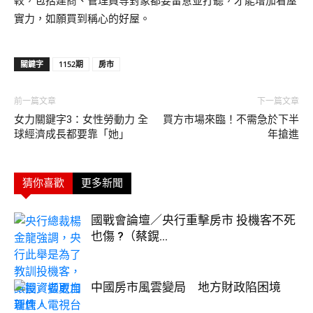
較，包括建商、管理員等對象都要留意並打聽，才能增加看屋
實力，如願買到稱心的好屋。
關鍵字
1152期
房市
前一篇文章
下一篇文章
女力關鍵字3：女性勞動力 全
買方市場來臨！不需急於下半
球經濟成長都要靠「她」
年搶進
猜你喜歡
更多新聞
國戰會論壇／央行重擊房市 投機客不死
也傷 ?（蔡鎤...
中國房市風雲變局 地方財政陷困境