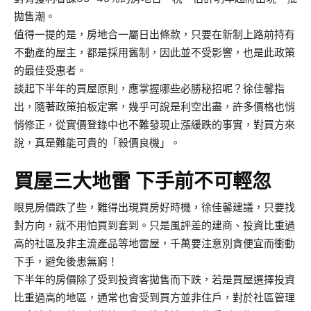
拋售潮。
值得一提的是，房地合一屬日出條款，只要在新制上路前持有
不動產的屋主，都是採用舊制，因此並不受影響，也是此政策
的最佳受惠者。
談起下半年的買屋原則，應掌握哪些必勝秘招呢？徐佳馨指
出，隨著政策拍板定案，幾乎可說是利空出盡，許多價格也悄
悄修正，從實價登錄中也不難發現止漲緩跌的事實，對買方來
說，真是難能可貴的「殺價良機」。
買屋三大地雷 下手前不可輕忽
眼見房價跌了些，難得出現買房好時機，徐佳馨建議，只要找
對方向，就不用怕買到套到。只是風評差的建商、投資比重過
高的社區及非主流產品等地雷屋，千萬要注意別貪便宜而衝動
下手，避免後患無窮！
下半年的房價除了受到投資客拋售而下跌，若是買屋選擇投資
比重過高的地區，通常也會受到買方並非住戶，對於社區管理