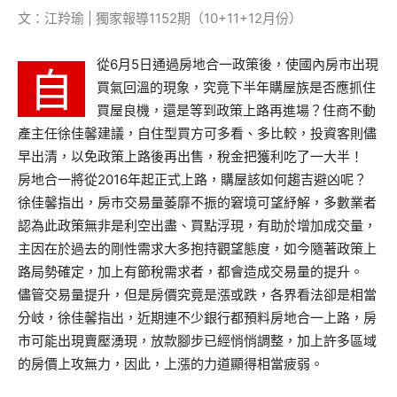
文：江羚瑜 | 獨家報導1152期（10+11+12月份）
從6月5日通過房地合一政策後，使國內房市出現
自
買氣回溫的現象，究竟下半年購屋族是否應抓住
買屋良機，還是等到政策上路再進場？住商不動
產主任徐佳馨建議，自住型買方可多看、多比較，投資客則儘
早出清，以免政策上路後再出售，稅金把獲利吃了一大半！
房地合一將從2016年起正式上路，購屋該如何趨吉避凶呢？
徐佳馨指出，房市交易量萎靡不振的窘境可望紓解，多數業者
認為此政策無非是利空出盡、買點浮現，有助於增加成交量，
主因在於過去的剛性需求大多抱持觀望態度，如今隨著政策上
路局勢確定，加上有節稅需求者，都會造成交易量的提升。
儘管交易量提升，但是房價究竟是漲或跌，各界看法卻是相當
分岐，徐佳馨指出，近期連不少銀行都預料房地合一上路，房
市可能出現賣壓湧現，放款腳步已經悄悄調整，加上許多區域
的房價上攻無力，因此，上漲的力道顯得相當疲弱。