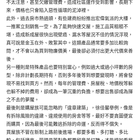
不太注意，甚至欠繳管理費，造成社區運作受到影響，長期下
來，價格也只會陷入惡性循環的泥淖裡。
此外，過去房市熱過頭，有些建商紛紛推出宏偉氣派的大樓，
一推案立刻銷售一空，為了能夠快速交屋，施工品質粗糙不
堪，造成新成屋很快出現壁癌、漏水等屋況不佳的情況浮現，
真可說是金玉在外、敗絮其中。這類產品通常要多加比較詢
問，才不會以為買到物廉價美，最後卻必須付出更大代價來善
後。
另一種則是特殊產品也要特別當心，例如過大或過小坪數的房
型，除非計劃長期持有，否則多年後等到想要變現時，將會發
現不易找到買方。然而，每年的管理費、房屋稅、地價稅等躲
也躲不掉的費用，卻成為一筆沉重的負擔，想要出售卻成為揮
之不去的夢魘。
最後則是購屋族可能忽略的「違章建築」，徐佳馨舉例，像是
有拆除風險的違建、違規使用的房舍等等，最好不要貪圖便宜
而購買，因為最後可能難逃拆除的命運，反而得不償失。
買屋族不管在新制上路前後進場，都要多看、多打聽、多比