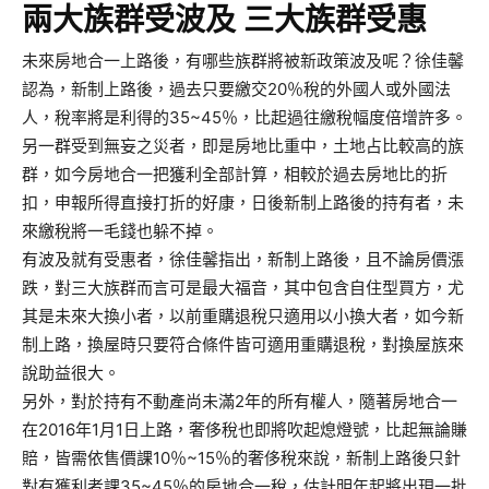
兩大族群受波及 三大族群受惠
未來房地合一上路後，有哪些族群將被新政策波及呢？徐佳馨
認為，新制上路後，過去只要繳交20％稅的外國人或外國法
人，稅率將是利得的35~45％，比起過往繳稅幅度倍增許多。
另一群受到無妄之災者，即是房地比重中，土地占比較高的族
群，如今房地合一把獲利全部計算，相較於過去房地比的折
扣，申報所得直接打折的好康，日後新制上路後的持有者，未
來繳稅將一毛錢也躲不掉。
有波及就有受惠者，徐佳馨指出，新制上路後，且不論房價漲
跌，對三大族群而言可是最大福音，其中包含自住型買方，尤
其是未來大換小者，以前重購退稅只適用以小換大者，如今新
制上路，換屋時只要符合條件皆可適用重購退稅，對換屋族來
說助益很大。
另外，對於持有不動產尚未滿2年的所有權人，隨著房地合一
在2016年1月1日上路，奢侈稅也即將吹起熄燈號，比起無論賺
賠，皆需依售價課10％~15％的奢侈稅來說，新制上路後只針
對有獲利者課35~45％的房地合一稅，估計明年起將出現一批