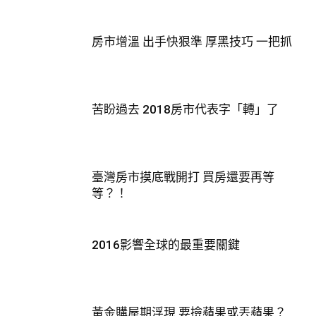
房市增溫 出手快狠準 厚黑技巧 一把抓
苦盼過去 2018房市代表字「轉」了
臺灣房市摸底戰開打 買房還要再等
等？！
2016影響全球的最重要關鍵
黃金購屋期浮現 要撿蘋果或丟蘋果？