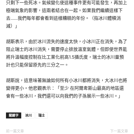
只剩下一些死冰。氣候變化使這種事件更有可能發生，再加上
極端氣象的影響，這兩者結合在一起。如果我們繼續這樣下
去……我們每年都會看到這樣糟糕的年份。（指冰川體積消
減）」
胡斯表示，由於冰川流失的速度太快，小冰川正在消失，為了
阻止瑞士的冰川消失，需要停止排放溫室氣體，但即使世界能
將升溫幅度控制在比工業化前高1.5攝氏度，瑞士的冰川量預
計也只能保留原先的三分之一。
胡斯說，這意味著無論如何所有小冰川都將消失，大冰川也將
變得更小。他悲觀表示：「至少 在阿爾卑斯山最高的地區還
會有一些冰川，我們還可以向我們的子孫展示一些冰川。」
關鍵字
冰川
瑞士
前一篇文章
下一篇文章