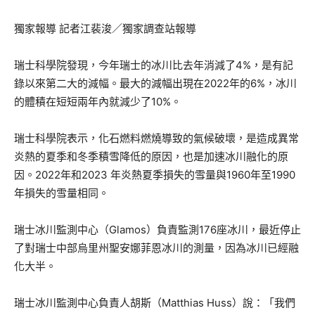
獨家報導 記者江裴浚／獨家調查站報導
瑞士科學院發現，今年瑞士的冰川比去年消減了4%，是有記
錄以來第二大的減幅。最大的減幅出現在2022年的6%，冰川
的體積在短短兩年內就減少了10%。
瑞士科學院表示，化石燃料燃燒導致的氣候破壞，是造成異常
炎熱的夏季和冬季積雪降低的原因，也是加速冰川融化的原
因。2022年和2023 年炎熱夏季損失的雪量與1960年至1990
年損失的雪量相同。
瑞士冰川監測中心（Glamos）負責監測176座冰川，最近停止
了對瑞士中部烏里州聖安娜菲恩冰川的測量，因為冰川已經融
化大半。
瑞士冰川監測中心負責人胡斯（Matthias Huss）說：「我們