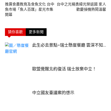
推廣食農教育及食魚文化 台中
台中之光楊勇緯光榮返國 家人
魚市場「魚人百匯」星光市集
歡慶接機熱鬧溫馨
開幕
猜你喜歡
更多新聞
此生必去景點–瑞士懸崖餐廳 雲深不知...
歐盟覺醒北約復活 瑞士放棄中立！
中立國友臺議案的啓示