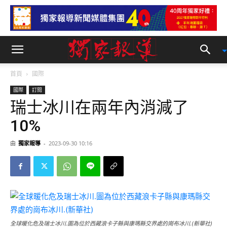
首頁
國際
國際
訂閱
瑞士冰川在兩年內消減了
10%
由
獨家報導
-
2023-09-30 10:16
全球暖化危及瑞士冰川.圖為位於西藏浪卡子縣與康瑪縣交界處的崗布冰川.(新華社)