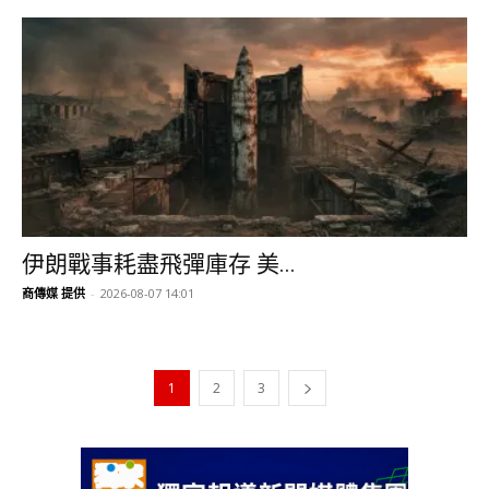
伊朗戰事耗盡飛彈庫存 美...
商傳媒 提供
-
2026-08-07 14:01
1
2
3