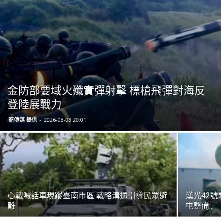
金防部要域火殲實彈射擊 標槍飛彈對海反
登陸展戰力
商傳媒 提供
-
2026-08-08 20:01
心戰喊話車現蹤臺南市區 戰略溝通引導民眾避
漢光42
難
屯整備...