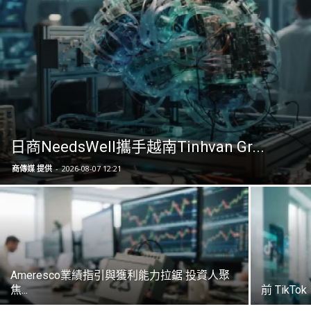
日商NeedsWell攜手越南Tinhvan Gr...
商傳媒 提供
-
2026-08-07 12:21
Ameresco業績指引與獲利能力拉鋸 投資人聚
焦...
前 TikTok、