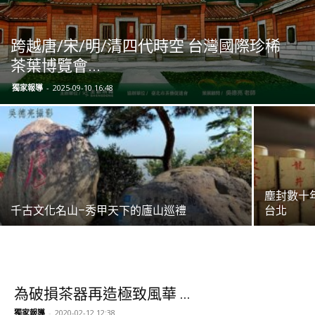
跨越唐/宋/明/清四代時空 台灣國際珍稀
茶葉博覽會...
獨家報導
-
2025-09-10 16:48
塵封數十
千古文化名山–秀甲天下的廬山巡禮
台北
為破損茶器再造極致風華 ...
獨家報導
-
2020-02-12 12:38