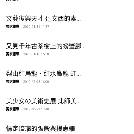
文藝復興天才 達文西的素...
獨家報導
-
2020-01-31 11:57
又見千年古茶樹上的螃蟹腳...
獨家報導
-
2020-01-16 16:58
梨山紅烏龍、紅水烏龍 虹...
獨家報導
-
2019-12-06 16:00
美少女の美術史展 北師美...
獨家報導
-
2019-10-21 17:40
情定琉璃的張毅與楊惠姍