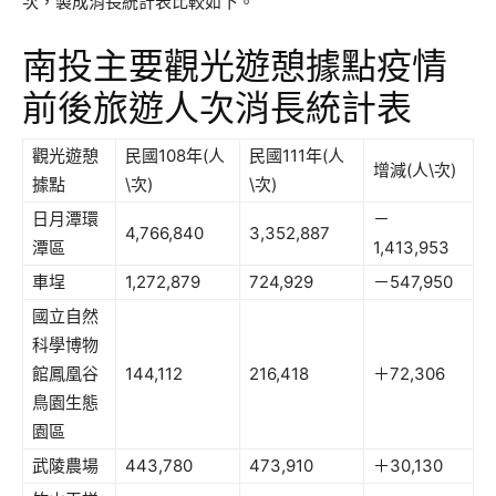
次，製成消長統計表比較如下。
南投主要觀光遊憩據點疫情
前後旅遊人次消長統計表
觀光遊憩
民國108年(人
民國111年(人
增減(人\次)
據點
\次)
\次)
日月潭環
－
4,766,840
3,352,887
潭區
1,413,953
車埕
1,272,879
724,929
－547,950
國立自然
科學博物
館鳳凰谷
144,112
216,418
＋72,306
鳥園生態
園區
武陵農場
443,780
473,910
＋30,130