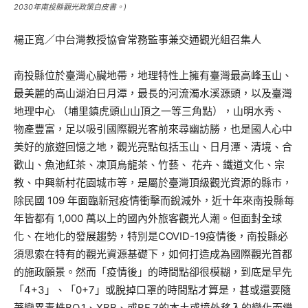
2030年南投縣觀光政策白皮書。)
楊正寬／中台灣教授協會常務監事兼交通觀光組召集人
南投縣位於臺灣心臟地帶，地理特性上擁有臺灣最高峰玉山、
最美麗的高山湖泊日月潭，最長的河流濁水溪源頭，以及臺灣
地理中心 （埔里鎮虎頭山山頂之一等三角點），山明水秀、
物產豐富，足以吸引國際觀光客前來尋幽訪勝，也是國人心中
美好的旅遊回憶之地，觀光亮點包括玉山、日月潭、清境、合
歡山、魚池紅茶、凍頂烏龍茶、竹藝、 花卉、鐵道文化、宗
教、中興新村花園城市等，是屬於臺灣頂級觀光資源的縣市，
除民國 109 年面臨新冠疫情衝擊而銳減外，近十年來南投縣每
年皆都有 1,000 萬以上的國內外旅客觀光人潮。但面對全球
化、在地化的發展趨勢，特別是COVID-19疫情後，南投縣必
須思索在特有的觀光資源基礎下，如何打造成為國際觀光首都
的施政願景。然而「疫情後」的時間點卻很模糊，到底是早先
「4+3」、「0+7」或脫掉口罩的時間點才算是，甚或還要隨
著變異毒株BQ.1、XBB、或BF.7的本土或境外移入的變化而繼