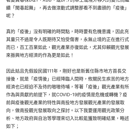
續「聞毒起舞」，再去做滾動式調整那看不到盡頭的「疫後」
呢？
真的「疫後」沒有明確的時間點，時時要有危機意識，因此充
其量只不過是令人既期待又怕受傷害，永無止境的正在進行式
而已，百工百業如此，觀光產業亦復如此，尤其仰賴觀光發展
來振興地方經濟的作為更是如此！
因此姑且先假設民國111年，剛好也是新舊任縣市地方首長交
接後，就是「疫情後」已經降臨人間時，攸關民生疾苦的地方
經濟也已經迫不及待的嗷嗷待哺，等著「疫後」觀光產業有所
作為與貢獻的前提下，就COVID-19的疫情是危機或轉機？疫
前與疫後觀光產業的特性與南投地方發展觀光產業的發展取
向，做南投觀光發展取向之探討。以下我要運用觀光政策分
析、地方政府與自治等學理來切入比較能獲致明確結果，略述
如下；