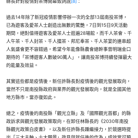
縣長針對疫情對茶博開幕致詞說
[8]
：
過去14年除了新冠疫情影響停辦一次的全部13屆南投茶博，
已為遊客及愛茶人士創造出無數的驚艷，7日到15日9天活動
期間，絕對值得遊客及愛茶人士逛遍28場館，而千人茶會、千
人午茶、千人封茶、千人擂茶、邦尼奉茶、千人茶宴的連串超
人氣盛會更不容錯過，希望今年能像縣農會總幹事曾明瑞金口
期待的「茶博遊客人數破90萬人」，讓南投茶博持續發揮最大
的能量及效益。
其實這些都是疫情後，新任許縣長對疫情後的觀光發展取向，
當然不只是南投縣政府與業界的觀光發展取向，就是全國其他
地方縣市，當亦復如此。
總之，疫情後的南投縣「觀光立縣」及「國際觀光首都」的縣
政訴求與觀光發展政策取向，在卸任林縣長的《2030年南投
縣觀光政策白皮書》，以及新任許縣長踵繼接力，於競選時提
出「三大主軸、十大願景」政見與就任後的作為，成效當可預