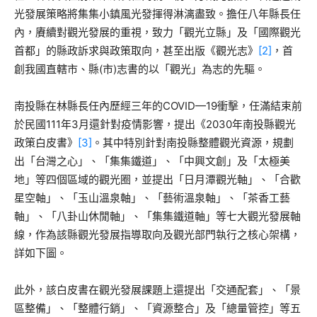
光發展策略將集集小鎮風光發揮得淋漓盡致。擔任八年縣長任
內，賡續對觀光發展的重視，致力「觀光立縣」及「國際觀光
首都」的縣政訴求與政策取向，甚至出版《觀光志》
[2]
，首
創我國直轄市、縣(市)志書的以「觀光」為志的先驅。
南投縣在林縣長任內歷經三年的COVID—19衝擊，任滿結束前
於民國111年3月還針對疫情影響，提出《2030年南投縣觀光
政策白皮書》
[3]
。其中特別針對南投縣整體觀光資源，規劃
出「台灣之心」、「集集鐵道」、「中興文創」及「太極美
地」等四個區域的觀光圈，並提出「日月潭觀光軸」、「合歡
星空軸」、「玉山溫泉軸」、「藝術溫泉軸」、「茶香工藝
軸」、「八卦山休閒軸」、「集集鐵道軸」等七大觀光發展軸
線，作為該縣觀光發展指導取向及觀光部門執行之核心架構，
詳如下圖。
此外，該白皮書在觀光發展課題上還提出「交通配套」、「景
區整備」、「整體行銷」、「資源整合」及「總量管控」等五