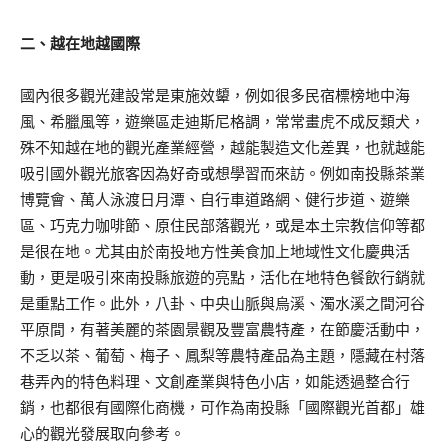
二、越在地越國際
國內很多觀光建設常是東施效顰，例如很多民宿標榜地中海
風、希臘風等，遊樂區走迪斯尼格調，常常畫虎不成反類犬，
殊不知越在地的觀光產業經營，越能製造文化差異，也就越能
吸引國外觀光旅客因為好奇或想學習而來訪。例如南投縣茶業
博覽會、萬人泳渡日月潭、自行車道路網、健行步道、遊樂
區、巧克力咖啡節、原住民部落觀光，或是本土宗教信仰等都
是很在地。尤其由於南投地方性美食加上地域性文化慶典活
動，更是吸引來南投縣旅遊的亮點，活化在地特色餐飲行銷就
是重點工作。此外，八卦、中央山脈與烏溪、濁水溪之間河谷
平原間，有著美麗的茶園景觀及豐富農特產，在節慶活動中，
不乏以茶、葡萄、梅子、鳳梨等農特產品為主題，隱藏在村落
巷弄內的特色料理、文創產業與特色小店，如能透過整合行
銷，也都很有國際化商機，可作為南投縣「國際觀光首都」雄
心的觀光發展取向參考。