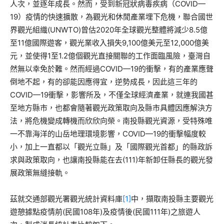
人次，並逐年成長。然而，受到新冠狀病毒疾病（COVID—
19）疫情的快速擴散，為觀光和休閒產業埋下危機，聯合國世
界觀光組織(UNWTO)曾估2020年全球觀光整體將減少8.5億
至11億國際遊客，觀光業收入損失9,100億美元至12,000億美
元，並使得1至1.2億個觀光直接關聯的工作面臨風險，臺灣自
然無以幸免於難。然而經過COVID—19的衝擊，有的產業應聲
倒地不起，有的卻能因應得宜，逆勢成長，因此這三年的
COVID—19衝擊，影響所及，不僅全球經濟產業，就連我國甚
至地方縣市，也都會隨著觀光政策取向及縣市具體因應解決方
法，將危機變成轉機而欣欣向榮。南投縣觀光資源，受特殊唯
一不靠海洋的山岳地理環境影響，COVID—19的衝擊幅度較
小，加上一直都以「觀光立縣」及「國際觀光首都」的縣政訴
求與政策取向，也讓南投縣能在去(111)年新卸任縣長的觀光發
展政策無縫接軌。
茲就交通部觀光署觀光統計資料庫
[1]
中，擷取南投縣主要觀光
遊憩據點疫情前(民國108年)及疫情後(民國111年)之旅遊人