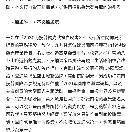
期。本文特再贅三點拙見，提供南投縣觀光發展取向的參考：
一、追求唯一，不必追求第一
一如在《2030南投縣觀光政策白皮書》七大軸線空間佈局所
提到的亮點建設，包含：九九峰氦氣球樂園可振興臺14線沿線
觀光產業景氣、名間松柏嶺高空觀景平台（松嶺之星）帶動八
卦山旅遊軸觀光發展、東埔溫泉區風華再現（生活路網整合改
造易遊、易行的友善旅徑）、合歡山暗空公園通過IDA國際認
證，營造清境星空山城新品牌，帶動夜間觀光、另成功打造南
投縣國際溫泉觀光特區榮獲「2021年國家卓越建設獎」以及
充滿創意的大型觀光主題活動一南投燈會、南投世界茶業博覽
會、巧克力咖啡節、萬人泳渡日月潭等都讓南投的觀光聲名大
噪，可以說都是南投縣所特有的觀光資源，是別的縣市地方無
可取代，只要堅持努力經營，觀光旅客只能唯有到南投縣體
驗，因而成為唯一的優勢，不必瞎忙去追求第一，也就自然而
然成為第一了。