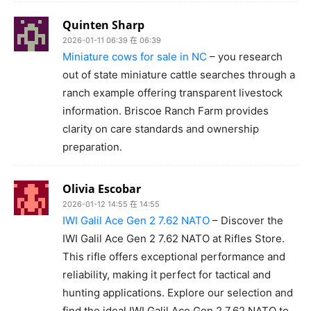
Quinten Sharp
2026-01-11 06:39 在 06:39
Miniature cows for sale in NC
– you research
out of state miniature cattle searches through a
ranch example offering transparent livestock
information. Briscoe Ranch Farm provides
clarity on care standards and ownership
preparation.
Olivia Escobar
2026-01-12 14:55 在 14:55
IWI Galil Ace Gen 2 7.62 NATO
– Discover the
IWI Galil Ace Gen 2 7.62 NATO at Rifles Store.
This rifle offers exceptional performance and
reliability, making it perfect for tactical and
hunting applications. Explore our selection and
find the ideal IWI Galil Ace Gen 2 7.62 NATO to