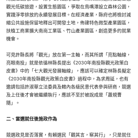
觀光低碳旅遊，設置生態園區，爭取在鳥嘴潭設立森林公園，
實踐淨零排放的永續發展目標。在經濟產業，縣府也將檢討減
縮公共設施保留地釋出可開發土地，佈建特色微型產業園區，
扶植工商業擴大南崗工業區、竹山產業園區，創造更多的就業
機會。
可見許縣長將「觀光」放在第一主軸，而其所謂「亮點軸線，
亮眼南投」就是依循林縣長提出《2030年南投縣觀光政策白
皮書》中的「七大觀光發展軸線」，應該可以確定林縣長擬定
《2030年南投縣觀光政策白皮書》過程中，為求周延，也有
邀請包括許淑華立法委員及轄內各級民意代表參與研商，競選
及上任後才會被繼續執行，應該不至於被說成是「蕭規曹
隨」。
二、當選就任後施政作為
競選政見是否落實，有賴選民「觀其言，察其行」，只是就任