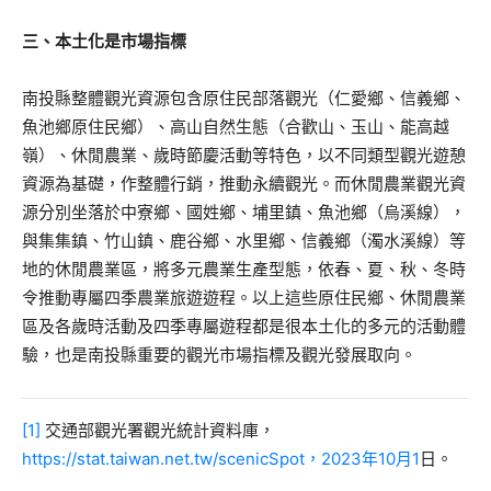
三、本土化是市場指標
南投縣整體觀光資源包含原住民部落觀光（仁愛鄉、信義鄉、
魚池鄉原住民鄉）、高山自然生態（合歡山、玉山、能高越
嶺）、休閒農業、歲時節慶活動等特色，以不同類型觀光遊憩
資源為基礎，作整體行銷，推動永續觀光。而休閒農業觀光資
源分別坐落於中寮鄉、國姓鄉、埔里鎮、魚池鄉（烏溪線），
與集集鎮、竹山鎮、鹿谷鄉、水里鄉、信義鄉（濁水溪線）等
地的休閒農業區，將多元農業生產型態，依春、夏、秋、冬時
令推動專屬四季農業旅遊遊程。以上這些原住民鄉、休閒農業
區及各歲時活動及四季專屬遊程都是很本土化的多元的活動體
驗，也是南投縣重要的觀光市場指標及觀光發展取向。
[1]
交通部觀光署觀光統計資料庫，
https://stat.taiwan.net.tw/scenicSpot，2023年10月1
日。