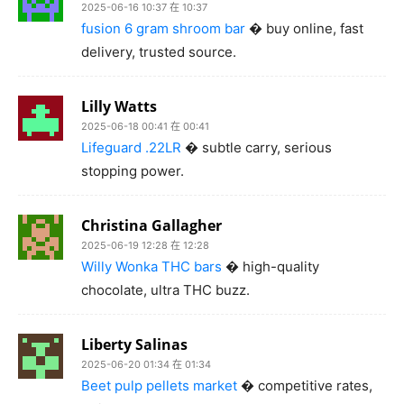
2025-06-16 10:37 在 10:37
fusion 6 gram shroom bar
� buy online, fast
delivery, trusted source.
Lilly Watts
2025-06-18 00:41 在 00:41
Lifeguard .22LR
� subtle carry, serious
stopping power.
Christina Gallagher
2025-06-19 12:28 在 12:28
Willy Wonka THC bars
� high-quality
chocolate, ultra THC buzz.
Liberty Salinas
2025-06-20 01:34 在 01:34
Beet pulp pellets market
� competitive rates,