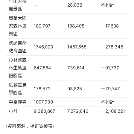
竹山天梯
—
28,032
不列計
風景區
奧萬大國
家森林遊
180,797
198,405
＋17,608
樂區
溪頭自然
1746,003
1467,658
－278,345
教育園區
杉林溪森
林生態渡
647,884
739,614
＋91,730
假園區
紙教堂見
178,572
98,825
－79,747
學園區
中臺禪寺
1007,939
—
不列計
小計
9,380,867
7,272,646
－2,108,221
(資料來源：楊正寬製表)