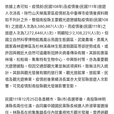
依據上表可知，疫情前(民國108年)及疫情後(民國111年)旅遊
人次消長，除竹山天梯風景區疫情前及中臺禪寺疫情後資料闕
如不列計之外，整個南投縣主要觀光遊憩據點疫情前(民國108
年) 之旅遊人次為9,380,867(人\次)，而疫情後(民國111年)之
旅遊人次為7,272,646(人\次)，明顯短少2,108,221(人\次)。但
國立自然科學博物館鳳凰谷鳥園生態園區、武陵農場、奧萬大
國家森林遊樂區及杉林溪森林生態渡假園區等卻逆勢成長，或
許因與親近大自然可遠離新冠肺炎病毒傳染有關。其餘如惠蓀
林場、松柏嶺、集集特有生物中心、中興新村等，亦為重要觀
光遊憩據點，但因交通部觀光署並無該項資料，致無法列入統
計。其餘與觀光發展有關的旅行業、觀光旅館業、旅館業、民
宿及觀光遊樂業，疫情前後業績消長當亦大受蒞縣旅遊人次影
響，可見疫情對南投縣觀光發展影響至鉅。
民國111年12月25日各直轄市、縣(市)長選舉後，南投縣林明
溱縣長兩任任滿，由同屬中國國民黨縣長候選人許淑華當選接
任。林縣長在前集集鎮長任內就重視地方觀光發展，曾透過觀