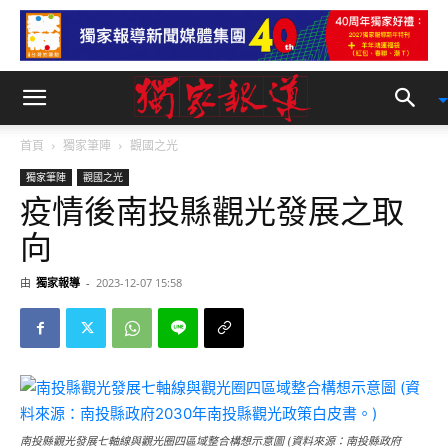
首頁
獨家筆陣
觀國之光
獨家筆陣
觀國之光
疫情後南投縣觀光發展之取
向
由
獨家報導
-
2023-12-07 15:58
南投縣觀光發展七軸線與觀光圈四區域整合構想示意圖 (資料來源：南投縣政府