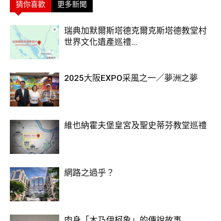
猜你喜歡
更多新聞
瑞典加默爾斯塔德克爾克斯塔德教堂村
世界文化遺產巡禮...
2025大阪EXPO采風之一／夢洲之夢
維也納霍夫堡皇宮及聖史蒂芬教堂巡禮
網路之過乎？
肉身「木乃伊柯象」的傳說故事