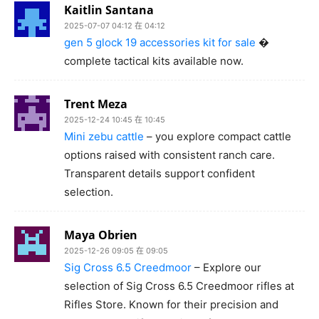
Kaitlin Santana
2025-07-07 04:12 在 04:12
gen 5 glock 19 accessories kit for sale
�
complete tactical kits available now.
Trent Meza
2025-12-24 10:45 在 10:45
Mini zebu cattle
– you explore compact cattle
options raised with consistent ranch care.
Transparent details support confident
selection.
Maya Obrien
2025-12-26 09:05 在 09:05
Sig Cross 6.5 Creedmoor
– Explore our
selection of Sig Cross 6.5 Creedmoor rifles at
Rifles Store. Known for their precision and