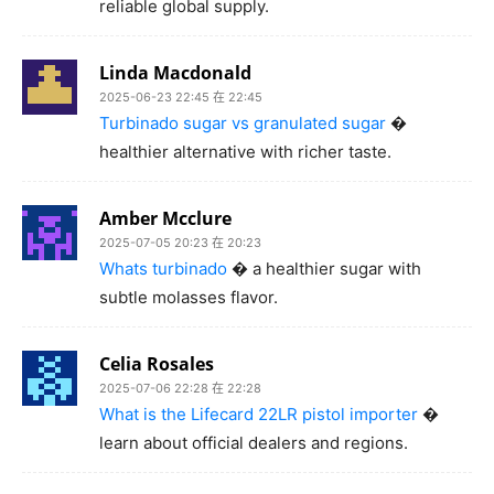
reliable global supply.
Linda Macdonald
2025-06-23 22:45 在 22:45
Turbinado sugar vs granulated sugar
�
healthier alternative with richer taste.
Amber Mcclure
2025-07-05 20:23 在 20:23
Whats turbinado
� a healthier sugar with
subtle molasses flavor.
Celia Rosales
2025-07-06 22:28 在 22:28
What is the Lifecard 22LR pistol importer
�
learn about official dealers and regions.