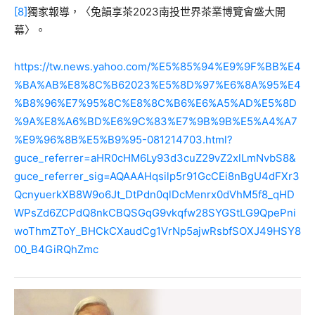
[8]
獨家報導，〈兔韻享茶2023南投世界茶業博覽會盛大開
幕〉。
https://tw.news.yahoo.com/%E5%85%94%E9%9F%BB%E4
%BA%AB%E8%8C%B62023%E5%8D%97%E6%8A%95%E4
%B8%96%E7%95%8C%E8%8C%B6%E6%A5%AD%E5%8D
%9A%E8%A6%BD%E6%9C%83%E7%9B%9B%E5%A4%A7
%E9%96%8B%E5%B9%95-081214703.html?
guce_referrer=aHR0cHM6Ly93d3cuZ29vZ2xlLmNvbS8&
guce_referrer_sig=AQAAAHqsilp5r91GcCEi8nBgU4dFXr3
QcnyuerkXB8W9o6Jt_DtPdn0qlDcMenrx0dVhM5f8_qHD
WPsZd6ZCPdQ8nkCBQSGqG9vkqfw28SYGStLG9QpePni
woThmZToY_BHCkCXaudCg1VrNp5ajwRsbfSOXJ49HSY8
00_B4GiRQhZmc