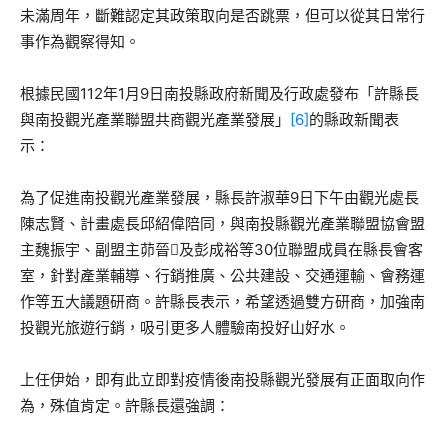
未滿周年，斷難認定其政策取向是否跳票，但可以從其日常行
事作為觀察得知。
根據民國112年1月9日南投縣政府新聞及行政處發布「許縣長
與南投觀光產業聯盟共商觀光產業發展」
[6]
的縣政新聞表
示：
為了促進南投觀光產業發展，縣長許淑華9日下午由觀光處長
陳志賢、計畫處長邱紹偉陪同，與南投縣觀光產業聯盟協會盟
主魏振宇、副盟主茆晉𣉚及彭成裕等30位聯盟成員在縣長會客
室，針對產業輔導、行銷推廣、公共建設、交通運輸、會務運
作等五大議題研商。許縣長表示，希望透過雙方研商，加強南
投觀光旅遊行銷，吸引更多人體驗南投好山好水。
上任伊始，即有此立即對疫情後南投縣觀光發展有正面取向作
為，殊值肯定。許縣長還強調：