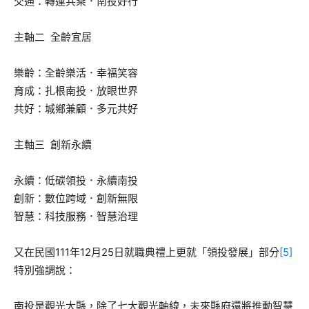
交通：轉運共乘．南投好行
主軸二 全齡宜居
樂齡：全齡樂活．幸福笑容
育成：扎根南投．放眼世界
共好：城鄉兼顧．多元共好
主軸三 創新永續
永續：低碳領投．永續南投
創新：數位跨域．創新無限
智慧：科技服務．智慧治理
又在民國111年12月25日就職典禮上更就「領投發展」部分
[5]
特別強調說：
南投是觀光大縣，除了七大觀光軸線，未來縣府還將推動智慧