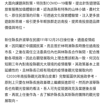
大面向課題與對策。特別對COVID—19衝擊，提出針對遊憩區
旅客服務加值體驗計畫。認為該縣有特殊的山林小鎮、農村文
化、原住民部落的印象，可透過文化探索體驗營，注入更多旅
遊創新思維，吸引更多年輕族群走訪南投，提昇南投旅遊品牌
價值與地位。
新任縣長許淑華在民國111年12月25日接任後，適逢疫情結
束，因同屬於中國國民黨，而且曾於林明溱縣長時擔任過南投
市長，之後在兩任立法委員任內也與林縣長合作無間，配合推
動各項施政，因此在觀發展取向上理念應該較為一致，何況在
短期三年內對南投縣觀光大環境的疫情衝擊，其政策基本上是
延續性的，且林縣長已經有現成的疫情後觀光發展取向的
《2030年南投縣觀光政策白皮書》完整藍圖供其施政參考，
原則上只要在林縣長施政基礎上繼續挺進即可。然而許淑華縣
長也有觀光發展的看法，吾人可先從競選政見及當選後去摸
索，再就上任後作為，去了解許縣長及其新縣府團隊的觀光發
展取向。