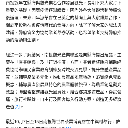
南投近年在縣府與觀光業者合作發展觀光，長期下來大家打下
重要的基礎，因應疫情逐漸趨緩，國內外各大旅遊活動陸續恢
復辦理，未來四年淑華會在已奠定的基礎上與大家繼續合作，
關於南投縣在後疫情時代的發展方向，除了了解大家的想法與
建議，縣府會全力協助業者舉辦活動，也希望業者支持縣府推
動的活動與企劃。
經進一步了解結果，南投觀光產業聯盟是向縣府提出建議，主
要在「產業輔導」及「行銷推廣」方面，業者希望縣府補助經
費協助辦理民宿業教育訓練及跨域交流見學，提升整體產業品
質，並輔導產業多元化，推動農產品地產地銷，落實綠色餐飲
概念，輔導農產發展具特色的農業體驗旅程，為農業創造觀光
效益；聯盟希望連結觀光圈資源，組合鄉鎮旅遊產品，從試營
運、旅行社踩線、自由行及團客導入行動方案，創造更多經濟
產值
[7]
。
最近10月7日至15日南投縣世界茶業博覽會在中興村舉行，許