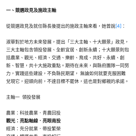
一、競選政見及施政主軸
從競選政見及就任縣長後提出的施政主軸來看，她曾說
[4]
：
淑華對於地方未來發展，提出「三大主軸、十大願景」政見，
三大主軸包含領投發展、全齡宜居、創新永續；十大願景則包
括農業、觀光、經濟、交通、樂齡、育成、共好、永續、創
新、智慧，共十大施政重點。期待在未來，與縣府團隊一同努
力，實踐這些建設，不負縣民期望， 無論如何就要克服困難
兌現它，迎頭向前，不達目標不罷休，這也是對鄉親的承諾。
主軸一 領投發展
農業：科技農業．青農回投
觀光：亮點軸線．亮眼南投
經濟：充分就業．帶投繁榮