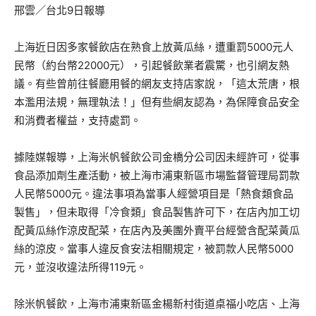
邢雲／台北9日報導
上海近日因多家餐飲店在熟食上放黃瓜絲，遭重罰5000元人
民幣（約台幣22000元），引起餐飲業者震驚，也引網友熱
議。有些曾前往餐廳用餐的網友支持店家說，「這太荒唐，根
本濫用法規，無理執法！」但有些網友認為，為保障食品安全
和消費者權益，支持處罰。
據陸媒報導，上海米帆餐飲公司金橋分公司因未經許可，從事
食品添加劑生產活動，被上海市浦東新區市場監督管理局罰款
人民幣5000元。違法事項為當事人經營項目是「熱食類食品
製售」，但未取得「冷食類」食品製售許可下，在店內加工切
配黃瓜絲作涼皮配菜，在店內及美團外賣平台經營含配菜黃瓜
絲的涼皮。當事人違反食安法相關規定，被罰款人民幣5000
元，並沒收違法所得119元。
除米帆餐飲，上海市浦東新區金楊新村街道桌福小吃店、上海