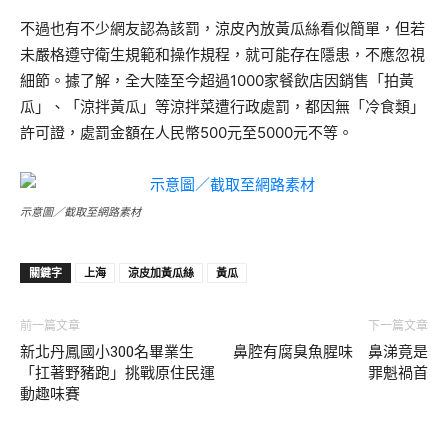
不過也有不少網友認為該罰，涼皮內放黃瓜絲看似簡單，但若
未嚴格遵守衛生規範和操作規程，就可能存在隱患，不應忽視
細節。據了解，全大陸至今超過1000家餐飲店因銷售「拍黃
瓜」、「涼拌黃瓜」等涼拌菜遭行政處罰，都因無「冷食類」
許可證，處罰金額在人民幣500元至5000元不等。
示意圖／截取至網路素材
關鍵字
上海
涼皮加黃瓜絲
黃瓜
前一篇文章
下一篇文章
新北丹鳳國小300名畢業生
鼻腔有腐臭魚腥味 鼻涕竟是
「扛著野豬跑」挑戰原住民運
罪魁禍首
動趣味賽