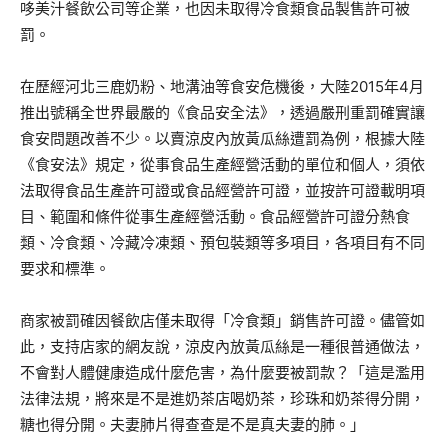
哆美汁餐飲公司等企業，也因未取得冷食類食品製售許可被
罰。
在歷經河北三鹿奶粉、地溝油等食安危機後，大陸2015年4月
推出號稱全世界最嚴的《食品安全法》，透過嚴刑重罰確實讓
食安問題改善不少。以賣涼皮內放黃瓜絲遭罰為例，根據大陸
《食安法》規定，從事食品生產經營活動的單位和個人，須依
法取得食品生產許可證或食品經營許可證，並按許可證載明項
目、範圍和條件從事生產經營活動。食品經營許可證分熱食
類、冷食類、冷藏冷凍類、預包裝類等多項目，各項目有不同
要求和標準。
商家被罰確因餐飲店僅未取得「冷食類」銷售許可證。儘管如
此，支持店家的網友說，涼皮內放黃瓜絲是一種很普通做法，
不會對人體健康造成什麼危害，為什麼要被罰款？「這是濫用
法律法規，將來是不是進奶茶店喝奶茶，珍珠和奶茶得分開，
糖也得分開。夫妻肺片得查查是不是真夫妻的肺。」