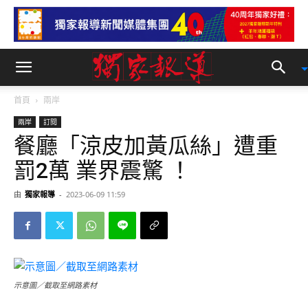
首頁
兩岸
兩岸
訂閱
餐廳「涼皮加黃瓜絲」遭重
罰2萬 業界震驚 ！
由
獨家報導
-
2023-06-09 11:59
示意圖／截取至網路素材