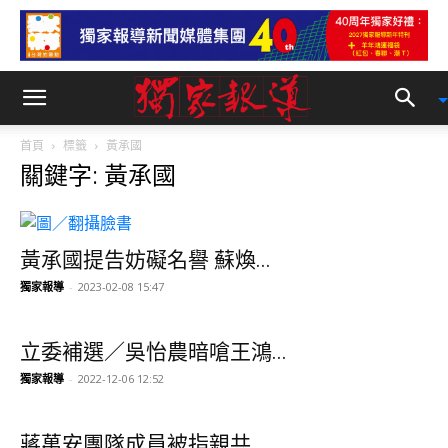
首頁
標籤
黃承國
關鍵字: 黃承國
黃承國提告妨礙名譽 蘇煥...
獨家報導
-
2023-02-08 15:47
立委補選／吳怡農暗嗆王鴻...
獨家報導
-
2022-12-06 12:52
蔣萬安團隊成員被指親共 ...