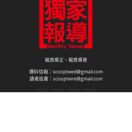
報真導正、報真導善
爆料信箱：scooptwed@gmail.com
讀者投書：scooptwre@gmail.com
關於我們
合作夥伴
電子書訂閱
雜誌平面廣告刊登價目表
網路廣告刊登
隱私權說明
授權申請程序
網站使用條款
免責聲明
網站導覽
聯絡我們
© 獨家報導有限公司