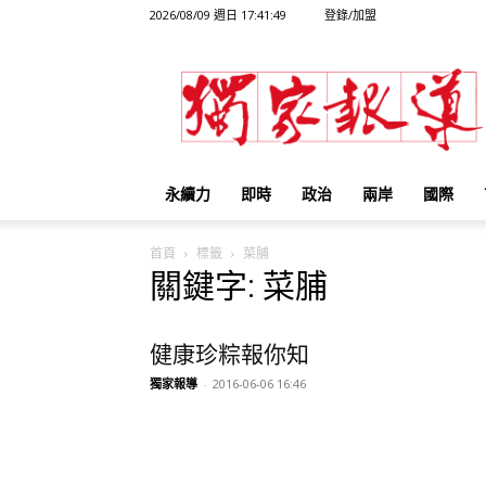
2026/08/09 週日 17:41:49
登錄/加盟
獨
家
報
導
永續力
即時
政治
兩岸
國際
首頁
標籤
菜脯
關鍵字: 菜脯
健康珍粽報你知
獨家報導
-
2016-06-06 16:46