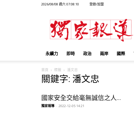
2026/08/08 週六 07:08:10
登錄/加盟
獨
家
報
導
永續力
即時
政治
兩岸
國際
首頁
標籤
潘文忠
關鍵字: 潘文忠
國家安全交給毫無誠信之人...
獨家報導
-
2022-12-05 14:21