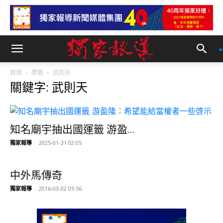
首頁
標籤
武則天
關鍵字: 武則天
知名廟宇抽出國運籤 游盈...
獨家報導
-
2025-01-31 02:05
中外馬傳奇
獨家報導
-
2016-03-02 05:56