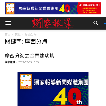
首頁
標籤
摩西分海
關鍵字: 摩西分海
摩西分海之金門建功嶼
獨家報導
-
2022-02-05 16:19