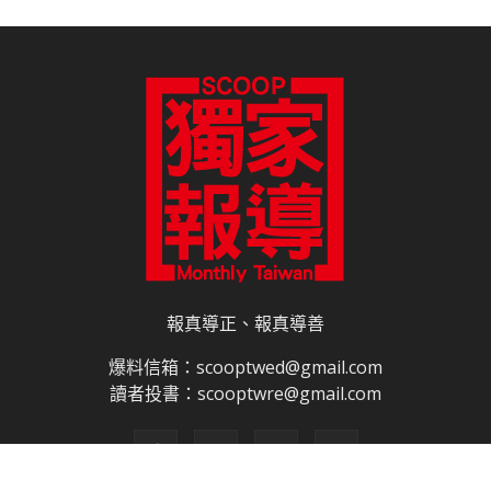
報真導正、報真導善
爆料信箱：scooptwed@gmail.com
讀者投書：scooptwre@gmail.com
關於我們
合作夥伴
電子書訂閱
雜誌平面廣告刊登價目表
網路廣告刊登
隱私權說明
授權申請程序
網站使用條款
免責聲明
網站導覽
聯絡我們
© 獨家報導有限公司