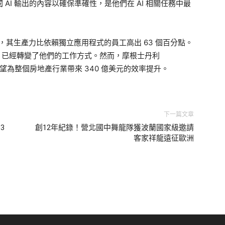
 AI 輸出的內容以確保準確性，是他們在 AI 相關任務中最
工，其生產力比依賴獨立應用程式的員工高出 63 個百分點。
AI 已經轉變了他們的工作方式。然而，摩根士丹利
，AI 有望為整個房地產行業帶來 340 億美元的效率提升。
下一篇文章
3
創12年紀錄！營北國中舞龍隊獲波蘭國家級邀請
客家祥龍遠征歐洲