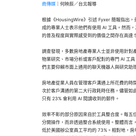
商傳媒
｜何映辰／台北報導
根據《HousingWire》引述 Fyxer 簡
成的專業人士表示他們有使用 AI 工具。然而，
的普及程度與實際感受到的價值之間存在高達 5
調查發現，多數房地產專業人士並非使用針對產業
物業研究、市場分析或客戶配對的專門 AI 工具，
們主要仰賴市面上通用的聊天機器人與研究助
房地產從業人員在管理客戶溝通上所花費的時間
次於客戶溝通的第二大行政耗時任務。儘管如此，
只有 23% 會利用 AI 閱讀收到的郵件。
效率不彰的部分原因來自於工具整合度。每五位
分開操作，而非透過整合系統使用。整體而言，房
低於美國辦公室員工平均的 73%。相對地，房地