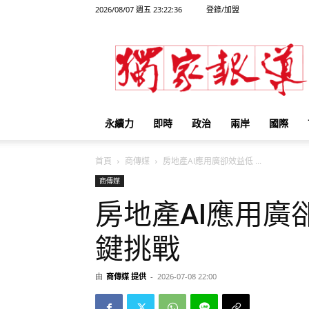
2026/08/07 週五 23:22:36
登錄/加盟
獨
家
報
導
永續力
即時
政治
兩岸
國際
首頁
商傳媒
房地產AI應用廣卻效益低 ...
商傳媒
房地產AI應用廣
鍵挑戰
由
商傳媒 提供
-
2026-07-08 22:00