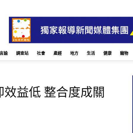
言論
調查站
社會
產經
地方
生活
健康
寵物
卻效益低 整合度成關