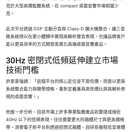
見於大型高價監聽系統，在 compact 桌面音響市場相當少
見。
此次平台透過 DSP 主動分音與 Class-D 擴大機整合，讓三音
路系統得以在更小體積中實現高解析聲音表現，也讓品牌客戶
能以更具效率的方式開發差異化高端桌面音響產品。
30Hz 密閉式低頻延伸建立市場
技術門檻
許家豪強調：「這個平台的核心定位並不是低價，而是以更高
系統整合能力與聲學規格，重新定義兼具高性價比與高解析表
現的桌面音響。」
他進一步分析，目前市場上許多專業監聽產品若要達成接近
40Hz 以下的低頻表現，往往需要更大的箱體尺寸與更高價格
帶。淇譽電子新平台則透過密閉式箱體、自研長衝程低音單體