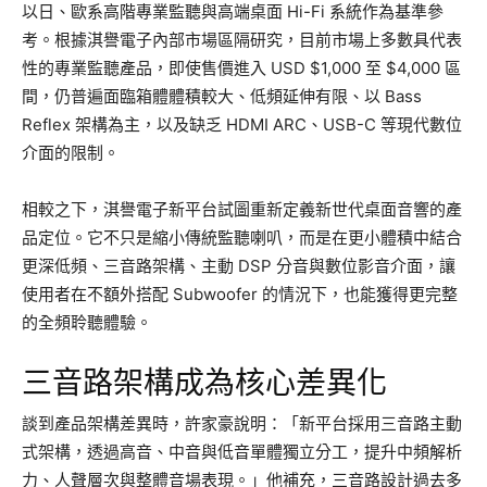
以日、歐系高階專業監聽與高端桌面 Hi-Fi 系統作為基準參
考。根據淇譽電子內部市場區隔研究，目前市場上多數具代表
性的專業監聽產品，即使售價進入 USD $1,000 至 $4,000 區
間，仍普遍面臨箱體體積較大、低頻延伸有限、以 Bass
Reflex 架構為主，以及缺乏 HDMI ARC、USB-C 等現代數位
介面的限制。
相較之下，淇譽電子新平台試圖重新定義新世代桌面音響的產
品定位。它不只是縮小傳統監聽喇叭，而是在更小體積中結合
更深低頻、三音路架構、主動 DSP 分音與數位影音介面，讓
使用者在不額外搭配 Subwoofer 的情況下，也能獲得更完整
的全頻聆聽體驗。
三音路架構成為核心差異化
談到產品架構差異時，許家豪說明：「新平台採用三音路主動
式架構，透過高音、中音與低音單體獨立分工，提升中頻解析
力、人聲層次與整體音場表現。」他補充，三音路設計過去多