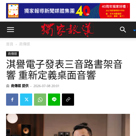
首頁
商傳媒
商傳媒
淇譽電子發表三音路書架音
響 重新定義桌面音響
由
商傳媒 提供
-
2026-07-08 20:01