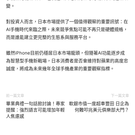
變。
對投資人而言，日本市場提供了一個值得觀察的重要訊號：在
AI手機時代來臨之際，未來競爭焦點可能不再只是硬體規格，
而是誰能建立更完整的生態系與服務平台。
雖然iPhone目前仍穩居日本市場龍頭，但隨著AI功能逐步成
為智慧型手機新戰場，日本消費者是否會維持對蘋果的高度忠
誠度，將成為未來幾年全球手機產業的重要觀察指標。
前一篇文章
下一篇文章
畢業典禮一句話掀討論！專家
軟銀市值一度超車豐田 日企為
提醒：強烈語言可能增加年輕
何難叩兆美元俱樂部大門？
人焦慮感