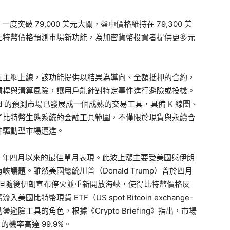
度突破 79,000 美元大關，盤中價格維持在 79,300 美
平台推出比特幣價格預測市場新功能，為加密貨幣投資者提供更多元
-4 升級在主網上線，該功能提供以結果為導向、全額抵押的合約，
槓桿與清算風險，讓用戶能針對特定事件進行避險或投機。
erliquid 的預測市場已發展成一個成熟的交易工具，具備 K 線圖、
了比特幣生態系統的金融工具範圍，不僅限於現貨與永續合
件驅動型市場邁進。
5 年四月以來的最佳單月表現。此波上漲主要受美國與伊朗
題。雖然美國總統川普（Donald Trump）曾於四月
，但隨後伊朗宣布停火並重新開放海峽，使得比特幣價格反
幣現貨 ETF（US spot Bitcoin exchange-
動盪避險工具的角色，根據《Crypto Briefing》指出，市場
的機率高達 99.9%。