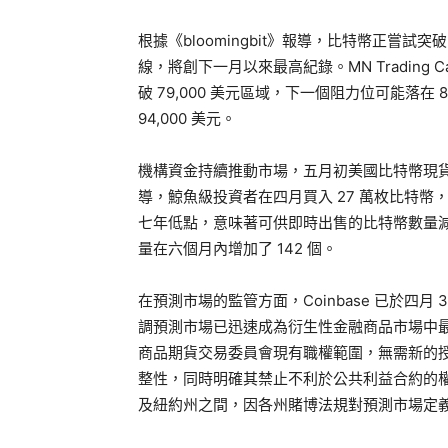
根據《bloomingbit》報導，比特幣正嘗試突破
線，將創下一月以來最高紀錄。MN Trading Capi
破 79,000 美元區域，下一個阻力位可能落在 86,
94,000 美元。
機構資金持續推動市場，五月初美國比特幣現貨 ETF
導，鯨魚級投資者在四月買入 27 萬枚比特幣
七年低點，意味著可供即時出售的比特幣數量減少
量在六個月內增加了 142 個。
在預測市場的監管方面，Coinbase 已於四月
調預測市場已迅速成為衍生性金融商品市場中最具
商品期貨交易委員會現有職權範圍，無需新的
整性，同時明確其禁止不利於公共利益合約的
及紐約州之間，因各州賭博法規對預測市場定