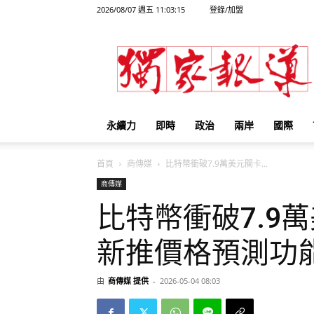
2026/08/07 週五 11:03:15
登錄/加盟
獨
家
報
導
永續力
即時
政治
兩岸
國際
首頁
商傳媒
比特幣衝破7.9萬美元關卡...
商傳媒
比特幣衝破7.9萬美元
新推價格預測功
由
商傳媒 提供
-
2026-05-04 08:03