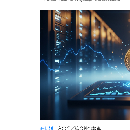
比特幣衝破7.9萬美元關卡 Hyperliquid新推價格預測功能
商傳媒
｜方承業／綜合外電報導