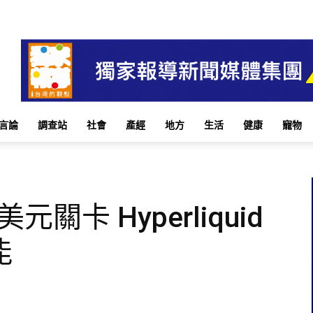
言論
調查站
社會
產經
地方
生活
健康
寵物
關卡 Hyperliquid
能