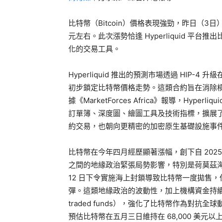
比特幣（Bitcoin）價格表現強勁，昨日（3日）一
元左右。此次漲勢恰逢 Hyperliquid 
化的交易工具。
Hyperliquid 推出的預測市場透過 HIP
初步鎖定比特幣價格走勢。這類合約旨在消除
據《MarketForces Africa》報導，Hyp
訂單簿、深度圖、繪圖工具及技術指標，擴展
約交易，也朝向更精密的加密原生基礎設施事
比特幣在今年四月經歷顯著漲幅，創下自 202
之間的地緣政治緊張局勢影響，特別是荷莫茲海峽議
12 日下令實施海上封鎖導致比特幣一度拋售
彈。這類地緣政治的波動性，加上機構資金持續流入美國比特
traded funds），強化了比特幣作為對抗全球
預估比特幣在五月三日維持在 68,000 美元以上