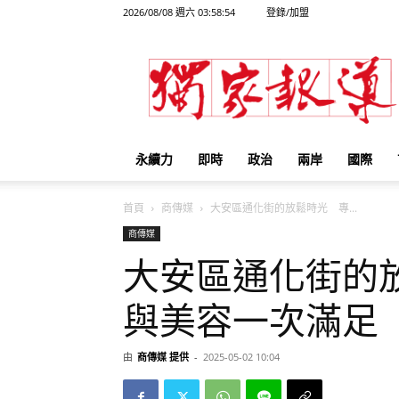
2026/08/08 週六 03:58:54
登錄/加盟
獨
家
報
導
永續力
即時
政治
兩岸
國際
首頁
商傳媒
大安區通化街的放鬆時光 專...
商傳媒
大安區通化街的
與美容一次滿足
由
商傳媒 提供
-
2025-05-02 10:04