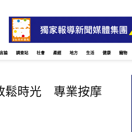
言論
調查站
社會
產經
地方
生活
健康
寵物
放鬆時光 專業按摩