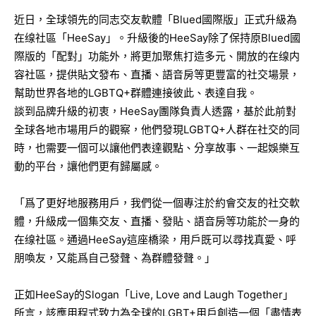
近日，全球領先的同志交友軟體「Blued國際版」正式升級為
在缐社區「HeeSay」。升級後的HeeSay除了保持原Blued國
際版的「配對」功能外，將更加聚焦打造多元、開放的在缐内
容社區，提供貼文發布、直播、語音房等更豐富的社交場景，
幫助世界各地的LGBTQ+群體連接彼此、表達自我。
談到品牌升級的初衷，HeeSay團隊負責人透露，基於此前對
全球各地市場用戶的觀察，他們發現LGBTQ+人群在社交的同
時，也需要一個可以讓他們表達觀點、分享故事、一起娛樂互
動的平台，讓他們更有歸屬感。
「爲了更好地服務用戶，我們從一個專注於約會交友的社交軟
體，升級成一個集交友、直播、發貼、語音房等功能於一身的
在缐社區。通過HeeSay這座橋梁，用戶既可以尋找真愛、呼
朋喚友，又能爲自己發聲、為群體發聲。」
正如HeeSay的Slogan「Live, Love and Laugh Together」
所言，該應用程式致力為全球的LGBT+用戶創造一個「盡情表