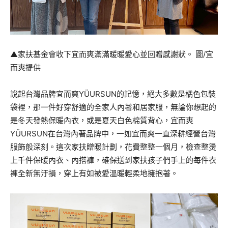
▲家扶基金會收下宜而爽滿滿暖暖愛心並回贈感謝狀。 圖/宜
而爽提供
說起台灣品牌宜而爽YÜURSUN的記憶，絕大多數是橘色包裝
袋裡，那一件好穿舒適的全家人內著和居家服，無論你想起的
是冬天發熱保暖內衣，或是夏天白色棉質背心，宜而爽
YÜURSUN在台灣內著品牌中，一如宜而爽一直深耕經營台灣
服飾般深刻。這次家扶贈暖計劃，花費整整一個月，檢查整燙
上千件保暖內衣、內搭褲，確保送到家扶孩子們手上的每件衣
褲全新無汙損，穿上有如被愛溫暖輕柔地擁抱著。