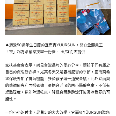
▲適逢50週年生日慶的宜而爽YÜURSUN
，
開心全體員工
「衣」起為贈暖家扶盡一份善。 圖/宜而爽提供
家扶基金會表示，樂見台灣品牌的愛心分享，讓孩子們有屬於
自己的保暖新衣褲。尤其冬天又是容易感冒的季節，宜而爽希
望保暖外加了抗菌機能，多替孩子增一道安全感，此外宜而爽
的熱循環專利內搭衣褲，很適合活潑的國小學齡兒童，不僅有
聚熱暖度，還能除濕乾爽，降低身體跑跳流汗後濕冷受寒的可
能性。
一份小小的付出，是兒少的大大改變，宜而爽YÜURSUN邀您