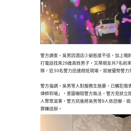
警方調查，吳男因酒店少爺態度不佳，加上喝
打電話找來29歲高姓男子，又帶朋友共7名前
隊，近30名警力迅速趕抵現場，就被優勢警力
警方強調，吳男等人對服務生施暴，已觸犯傷
律師到場」，意圖嚇阻警方執法，警方見狀立即
人聚眾滋事，警方訊後將吳男等9人依恐嚇、毀
罪嫌送辦。