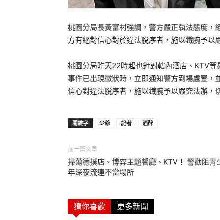
桃園分局長黃富村強調，警方嚴正執法態度，
方有絕對信心對於違法脫序者，施以鐵腕予以
桃園分局昨天22時起也針對轄內酒店、KTV
事件已出現徵狀時，立即通知警方到場處置，
信心對違法脫序者，施以鐵腕予以嚴究法辦，
關鍵字
少爺
記者
酒醉
前一篇文章
掃蕩德撲店、博弈主題餐廳、KTV！ 警勸阻青
年深夜流連不當場所
猜你喜歡
更多新聞