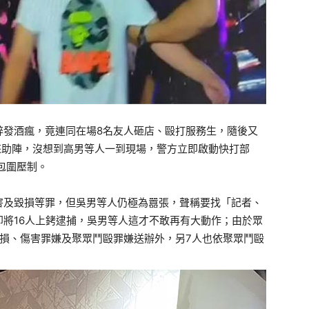
醉發酒瘋，竟連同在場8名友人砸店、毆打服務生，隨後又
來助陣，沒想到高男等人一到現場，警方立即啟動快打部
包圍壓制。
害及毀損等罪，但吳男等人仍極為囂張，聲稱要找「記者、
將16人上銬逮捕，吳男等人這才不敢再有大動作；由於眾
損、傷害罪嫌及聚眾鬥毆罪嫌送辦外，另7人也依聚眾鬥毆