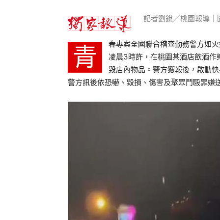
記者劉銳／桃園報導｜
春專案全國聯合稽查勤務警方如火
青
凌晨3時許，在桃園某酒店飲酒作
毀店內物品。警方獲報後，啟動快
警方訊後依恐嚇、毀損、傷害及聚眾鬥毆罪嫌