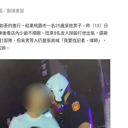
圖／翻攝畫面
如荼的進行，結果桃園市一名25歲吳姓男子，昨（13）日
樂後看店內少爺不順眼，找來8名友人除毆打他出氣，還砸
打部隊，但吳男等人仍囂張高喊「我要找記者、律師」，
送辦。