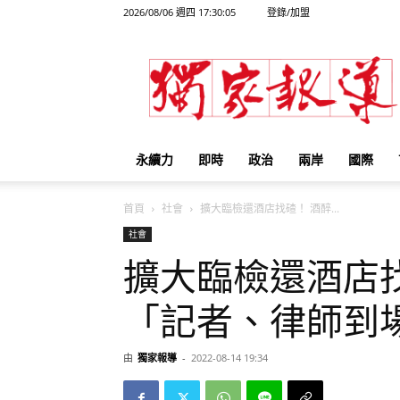
2026/08/06 週四 17:30:05
登錄/加盟
獨
家
報
導
永續力
即時
政治
兩岸
國際
首頁
社會
擴大臨檢還酒店找碴！ 酒醉...
社會
擴大臨檢還酒店
「記者、律師到
由
獨家報導
-
2022-08-14 19:34