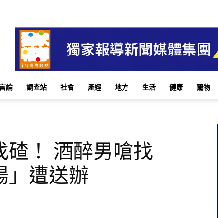
言論
調查站
社會
產經
地方
生活
健康
寵物
找碴！ 酒醉男嗆找
場」遭送辦