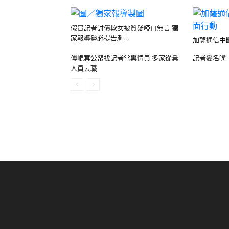
假冒記者討債欺女被質疑啞口無言 獨
家報導勢必提告剷...
加薩通信中
傅崐萁公帑找記者當輿情員 多家從業
記者變名嘴
人員去職