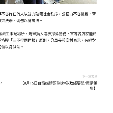
絕不容許任何人以暴力破壞社會秩序，公權力不容挑戰，警
嚴究法辦，切勿以身試法。
等易滋生事端場所，規畫擴大臨檢掃蕩勤務，宣導各店家能於
並恪遵「三不得兩通報」原則，分局長黃富村表示，有絕對
切勿以身試法。
下一篇文章
少
【8月15日台灣媒體頭條速報/政經要聞/輿情蒐
集】