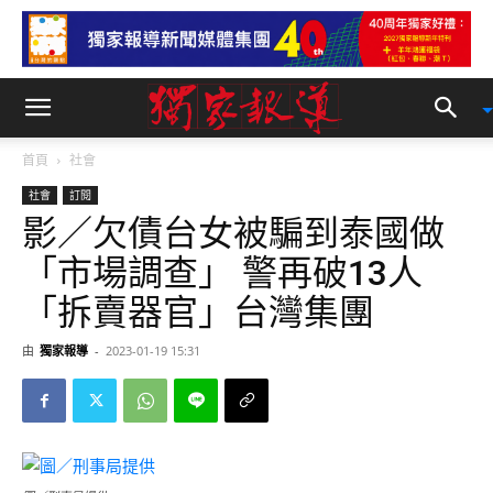
首頁
社會
社會
訂閱
影／欠債台女被騙到泰國做
「市場調查」 警再破13人
「拆賣器官」台灣集團
由
獨家報導
-
2023-01-19 15:31