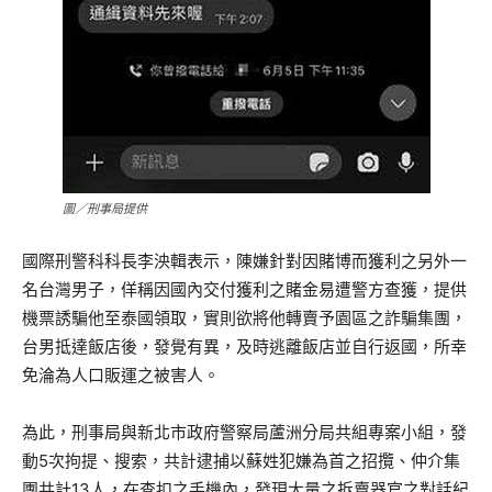
圖／刑事局提供
國際刑警科科長李泱輯表示，陳嫌針對因賭博而獲利之另外一
名台灣男子，佯稱因國內交付獲利之賭金易遭警方查獲，提供
機票誘騙他至泰國領取，實則欲將他轉賣予園區之詐騙集團，
台男抵達飯店後，發覺有異，及時逃離飯店並自行返國，所幸
免淪為人口販運之被害人。
為此，刑事局與新北市政府警察局蘆洲分局共組專案小組，發
動5次拘提、搜索，共計逮捕以蘇姓犯嫌為首之招攬、仲介集
團共計13人，在查扣之手機內，發現大量之拆賣器官之對話紀