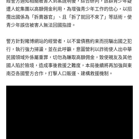
經警方通知相關被害人到案說明後，綜合研判，該群青少年疑
遭人蛇集團以高額佣金利用，為增強青少年工作的信心，以招
攬出國係為「拆賣器官」、且「拆了就回不來了」等話術，使
青少年誤信被害人無法回國指證。
警方針對賭博網站的經營者，以不當債務約束而拐騙出國之犯
行，執行強力掃盪，並在此呼籲，意圖營利以詐術使人出中華
民國領域外係屬重罪，切勿為賺取高額佣金，致使親友及其他
國人陷於險境，造成事後救援之難度，本局後續將再加強與東
南亞各國警方合作，打擊人口販運、建構救援機制。