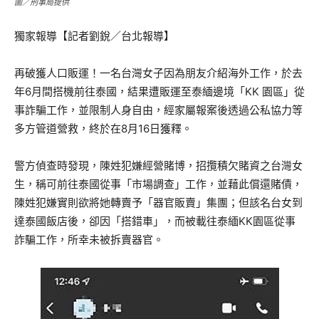
圖／刑事局提供
獨家報導【記者劉銳／台北報導】
再破獲人口販運！一名台灣女子因為朋友介紹海外工作，於去
年6月間搭機前往泰國，結果遭販運至泰緬邊境「KK 園區」從
事詐騙工作，並限制人身自由，經家屬報案後透過公私協力等
多方管道營救，終於在8月16日獲釋。
警方偵查時發現，陳姓犯嫌經營賭博，招攬積欠賭資之台灣女
生，稱可前往泰國從事「市場調查」工作，並藉此償還賭債，
陳姓犯嫌實則欲將她轉賣予「器官販賣」集團；但該名台女到
達泰國飯店後，卻因「搭錯車」，而被載往泰緬KK園區從事
詐騙工作，所幸未被拆賣器官。