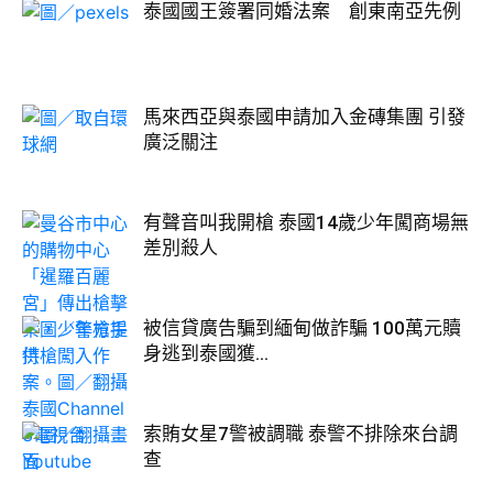
泰國國王簽署同婚法案 創東南亞先例
馬來西亞與泰國申請加入金磚集團 引發
廣泛關注
有聲音叫我開槍 泰國14歲少年闖商場無
差別殺人
被信貸廣告騙到緬甸做詐騙 100萬元贖
身逃到泰國獲...
索賄女星7警被調職 泰警不排除來台調
查