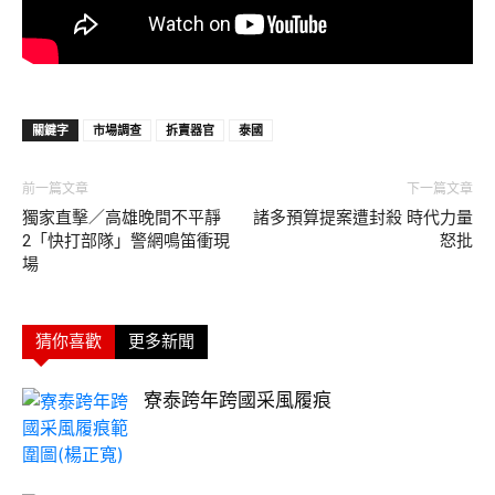
關鍵字
市場調查
拆賣器官
泰國
前一篇文章
下一篇文章
獨家直擊／高雄晚間不平靜
諸多預算提案遭封殺 時代力量
2「快打部隊」警網鳴笛衝現
怒批
場
猜你喜歡
更多新聞
寮泰跨年跨國采風履痕