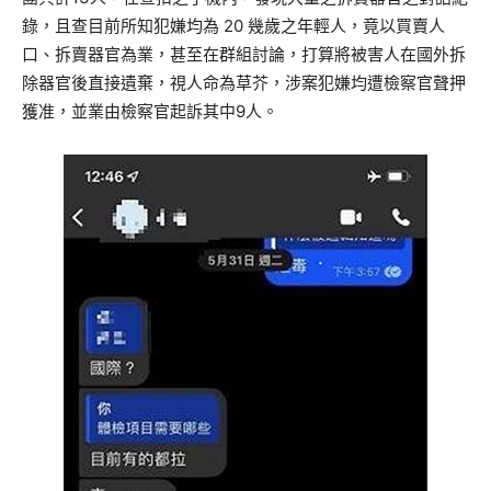
錄，且查目前所知犯嫌均為 20 幾歲之年輕人，竟以買賣人
口、拆賣器官為業，甚至在群組討論，打算將被害人在國外拆
除器官後直接遺棄，視人命為草芥，涉案犯嫌均遭檢察官聲押
獲准，並業由檢察官起訴其中9人。