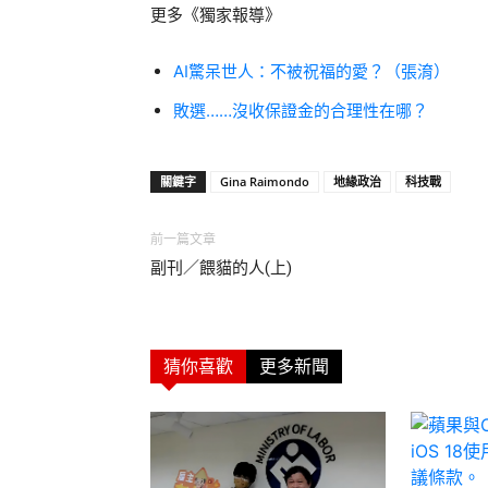
更多《獨家報導》
AI驚呆世人：不被祝福的愛？（張淯）
敗選……沒收保證金的合理性在哪？
關鍵字
Gina Raimondo
地緣政治
科技戰
前一篇文章
副刊／餵貓的人(上)
猜你喜歡
更多新聞