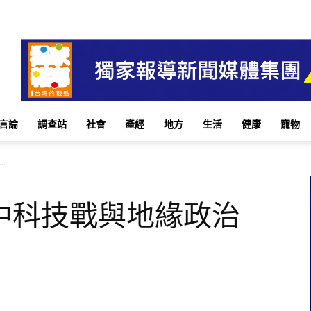
言論
調查站
社會
產經
地方
生活
健康
寵物
.
中科技戰與地緣政治