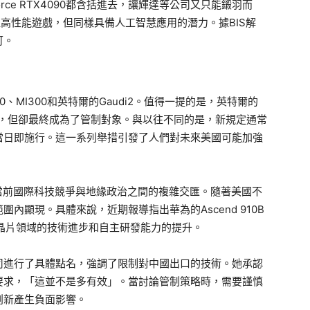
Force RTX4090都含括進去，讓輝達等公司又只能鎩羽而
用於超高性能遊戲，但同樣具備人工智慧應用的潛力。據BIS解
可。
、MI300和英特爾的Gaudi2。值得一提的是，英特爾的
滿意，但卻最終成為了管制對象。與以往不同的是，新規定通常
當日即施行。這一系列舉措引發了人們對未來美國可能加強
當前國際科技競爭與地緣政治之間的複雜交匯。隨著美國不
內顯現。具體來說，近期報導指出華為的Ascend 910B
I晶片領域的技術進步和自主研發能力的提升。
司進行了具體點名，強調了限制對中國出口的技術。她承認
要求，「這並不是多有效」。當討論管制策略時，需要謹慎
創新產生負面影響。