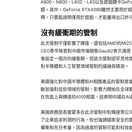
A800、N800、L40S、L40以及遊戲顯卡Ge
歸。其中，GeForce RTX4090雖然主要
釋，只要能證明僅用於遊戲，才能獲得出口許
沒有緩衝期的管制
此次管制不僅影響了輝達，還包括AMD的MI250
CEO季辛格曾對中國市場銷售Gaudi2表示
會設定一個月的緩衝期，但這次管制卻罕見地
對半導體和人工智慧領域管制的議論與猜測。
美國強化對中國半導體和AI相關產品的管制是
斷加強對這些領域的管制，影響力開始在全球範圍
在性能上與輝達的A100相當，這表明中國在A
美國商務部長雷蒙多在此次管制中對輝達等公
了企業追求利潤的行為，但也強調國家安全的
權衡和充分考量，因為過度的管制可能對科技