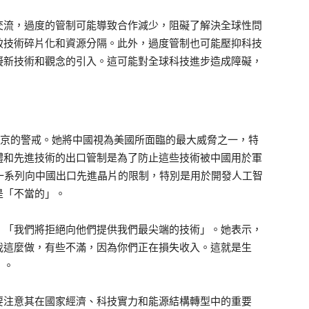
交流，過度的管制可能導致合作減少，阻礙了解決全球性問
致技術碎片化和資源分隔。此外，過度管制也可能壓抑科技
礙新技術和觀念的引入。這可能對全球科技進步造成障礙，
北京的警戒。她將中國視為美國所面臨的最大威脅之一，特
體和先進技術的出口管制是為了防止這些技術被中國用於軍
一系列向中國出口先進晶片的限制，特別是用於開發人工智
是「不當的」。
，「我們將拒絕向他們提供我們最尖端的技術」。她表示，
我這麼做，有些不滿，因為你們正在損失收入。這就是生
」。
要注意其在國家經濟、科技實力和能源結構轉型中的重要