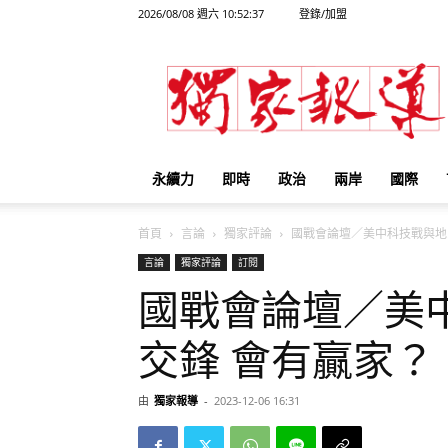
2026/08/08 週六 10:52:37
登錄/加盟
獨
家
報
導
永續力
即時
政治
兩岸
國際
首頁
言論
獨家評論
國戰會論壇／美中科技戰與地..
言論
獨家評論
訂閱
國戰會論壇／美
交鋒 會有贏家？
由
獨家報導
-
2023-12-06 16:31