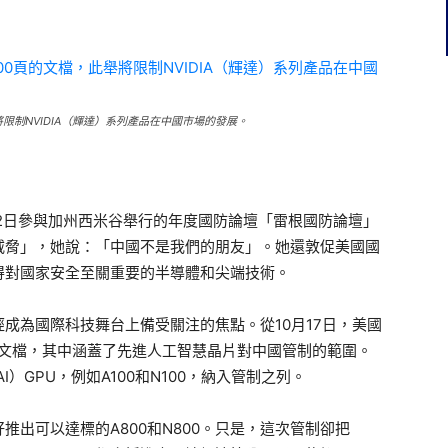
限制NVIDIA（輝達）系列產品在中國市場的發展。
）12月2日參與加州西米谷舉行的年度國防論壇「雷根國防論壇」
威脅」，她說：「中國不是我們的朋友」。她還敦促美國國
得對國家安全至關重要的半導體和尖端技術。
成為國際科技舞台上備受關注的焦點。從10月17日，美國
頁的文檔，其中涵蓋了先進人工智慧晶片對中國管制的範圍。
I）GPU，例如A100和N100，納入管制之列。
出可以達標的A800和N800。只是，這次管制卻把