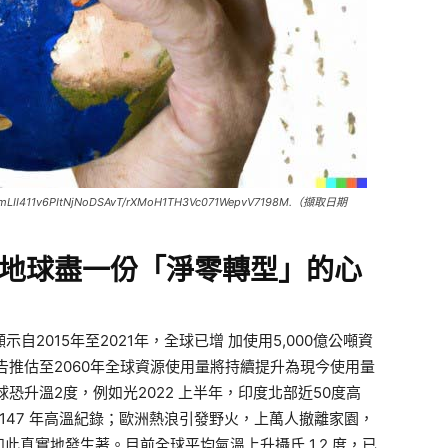
KmLII411v6PItNjNoDSAvT/rXMoH1TH3Vc071WepvV7198M.（擷取日期
地球盡一份「淨零轉型」的心
port，顯示自2015年至2021年，全球已增 加使用5,000億公噸資
告推估至2060年全球資源使用量將持續提升為現今使用量
恐升溫2度，例如光2022 上半年，印度北部近50度高
147 年高溫紀錄；歐洲熱浪引發野火，上萬人撤離家園，
真實地發生著。目前全球平均氣溫上升攝氏 1.2 度，已