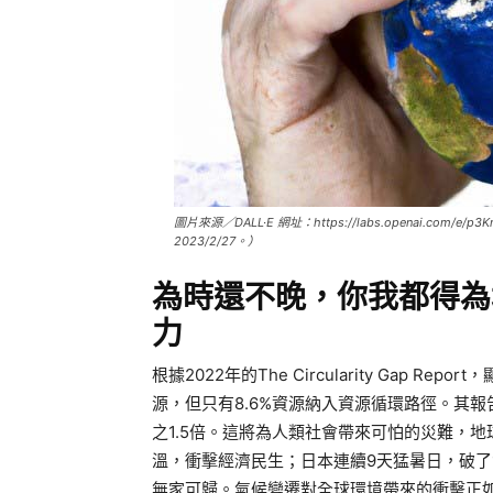
圖片來源／DALL·E 網址：https://labs.openai.com/e/p3
2023/2/27。）
為時還不晚，你我都得為
力
根據2022年的The Circularity Gap Re
源，但只有8.6%資源納入資源循環路徑。其報
之1.5倍。這將為人類社會帶來可怕的災難，地球
溫，衝擊經濟民生；日本連續9天猛暑日，破了
無家可歸。氣候變遷對全球環境帶來的衝擊正如此