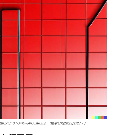
/TatBCXtJhDTO4RmpPOuJR0hB. （擷取日期2023/2/27。）