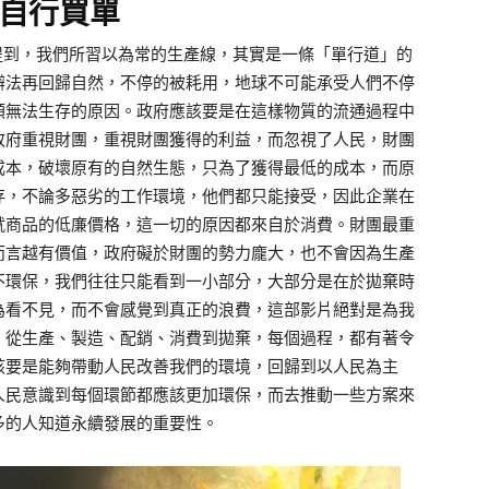
自行買單
的分析提到，我們所習以為常的生產線，其實是一條「單行道」的
辦法再回歸自然，不停的被耗用，地球不可能承受人們不停
類無法生存的原因。政府應該要是在這樣物質的流通過程中
政府重視財團，重視財團獲得的利益，而忽視了人民，財團
成本，破壞原有的自然生態，只為了獲得最低的成本，而原
存，不論多惡劣的工作環境，他們都只能接受，因此企業在
就商品的低廉價格，這一切的原因都來自於消費。財團最重
而言越有價值，政府礙於財團的勢力龐大，也不會因為生產
不環保，我們往往只能看到一小部分，大部分是在於拋棄時
為看不見，而不會感覺到真正的浪費，這部影片絕對是為我
，從生產、製造、配銷、消費到拋棄，每個過程，都有著令
該要是能夠帶動人民改善我們的環境，回歸到以人民為主
人民意識到每個環節都應該更加環保，而去推動一些方案來
多的人知道永續發展的重要性。