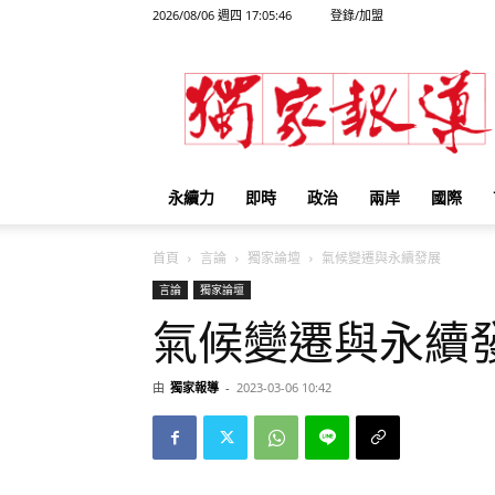
2026/08/06 週四 17:05:46
登錄/加盟
獨
家
報
導
永續力
即時
政治
兩岸
國際
首頁
言論
獨家論壇
氣候變遷與永續發展
言論
獨家論壇
氣候變遷與永續
由
獨家報導
-
2023-03-06 10:42