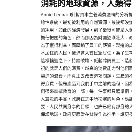
消耗的地球資源，人類得
Annie Leonard針對資本主義消費邏輯
線性系統，最初被利用的自然資源，最後都沒
的耗用，如此的經濟發展，到了最後可能是人
擔任把關的角色，然而卻因為財團逐漸壯大，
為了獲得利益，而壓縮了員工的薪資、製造的
本居住的人民，被迫進入貧民窟居住，為了生
這樣輪迴之下，持續破壞、低薪聘請員工，造
視的就是人們的消費，越高的消費能力對他們
製造的浪費，而真正去改善這項問題。生產的
得浪費，但是產品到我們手中之前的過程，因
們帶來震撼教育的一部，每一件事都具體舉例
人震驚的事實，政府在之中所扮演的角色，應
要、人民共同分享的目標。也許已經有部分的
保護地球，政府更應當在背後作為推手，讓更