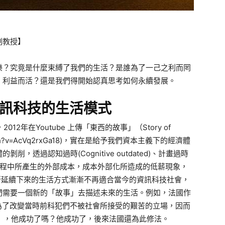
副教授】
樂？究竟是什麼束縛了我們的生活？是誰為了一己之利而罔
、利益而活？還是我們得開始認真思考如何永續發展。
訊科技的生活模式
2012年在Youtube 上傳「東西的故事」（Story of
m/watch?v=AcVq2rxGa18)，實在是給予我們資本主義下的經濟體
透過認知過時(Cognitive outdated)、計畫過時
，搭配生展過程中所產生的外部成本，成本外部化所造成的低薪現象，
所延續下來的生活方式漸漸不再適合當今的資訊科技社會，
們需要一個新的「故事」去描述未來的生活。例如，法國作
1885）為了改變當時前科犯們不被社會所接受的艱苦的立場，因而
bles），他成功了嗎？他成功了，後來法國還為此修法。