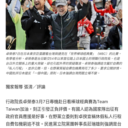
卓榮泰7日在日本東京巨蛋觀看台灣與捷克在「世界棒球經典賽」（WBC）的比賽。
有學者分析，卓榮泰是台日斷交54年以來首位踏上日本國土的現職行政院長，也是
台日外交關係上的重大突破，卻也引起外界的質疑聲浪。卓榮泰強調這次屬於自費的
「私人行程」，並非公務，但，在野黨質疑自費包機費用花了多少，要求公開詳情。
中國批評日本違反「一個中國」原則。日本強調台灣問題立場不變。
獨家報導 張淯／評論
行政院長卓榮泰3月7日專機赴日看棒球經典賽為Team
Taiwan加油，刻正引發正負評價。有國人認為國家隊出征有
政府官員應援是好事，在野黨立委則對卓揆宣稱休假私人行程
自費包機窮追不捨。民進黨立院黨團幹事長莊瑞雄則強調是台