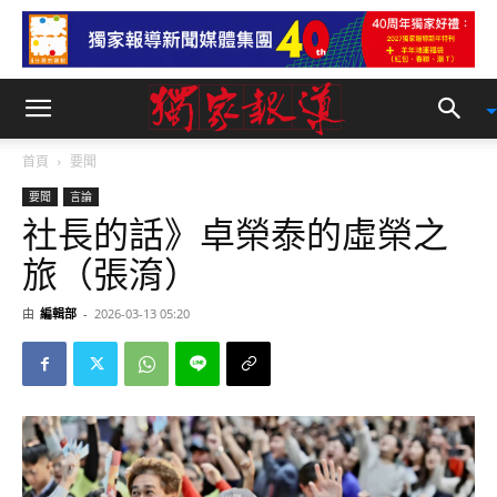
首頁
要聞
要聞
言論
社長的話》卓榮泰的虛榮之
旅（張淯）
由
編輯部
-
2026-03-13 05:20