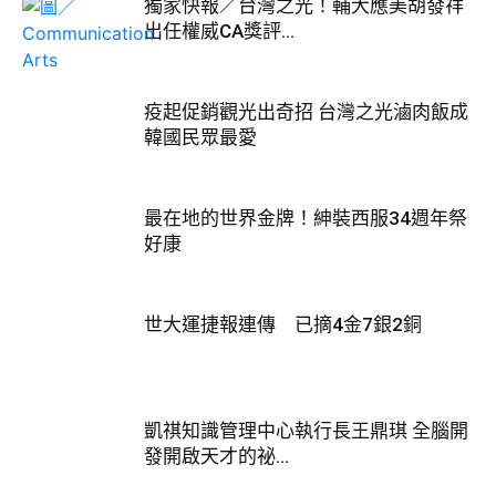
獨家快報／台灣之光！輔大應美胡發祥
出任權威CA獎評...
疫起促銷觀光出奇招 台灣之光滷肉飯成
韓國民眾最愛
最在地的世界金牌！紳裝西服34週年祭
好康
世大運捷報連傳 已摘4金7銀2銅
凱祺知識管理中心執行長王鼎琪 全腦開
發開啟天才的祕...