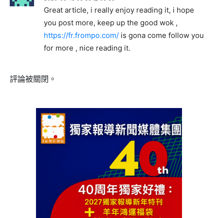
Great article, i really enjoy reading it, i hope
you post more, keep up the good wok ,
https://fr.frompo.com/
is gona come follow you
for more , nice reading it.
評論被關閉。