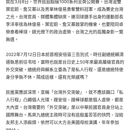
就在3月8日，世界巡迴超級1000系列全英公開賽，台灣混雙
葉宏蔚、詹又蓁以及男單林俊易勇奪雙料冠軍，成為賽史台灣
之光。台灣官員、媒體集體缺席，連羽球選手出身的運動部長
李洋寧捨為林俊易、葉宏蔚、詹又蓁鼓掌的機會，也要陪同卓
榮泰看棒球，鎂光燈下的政治虛榮、台灣之光的孤獨身影一覽
無遺。
2022年7月12日日本前首相安倍晉三告別式，時任副總統賴清
德執意前往弔唁，當時也說是台日史上50年來最高層級官員的
外交突破，總統府與賴系立委為了是私人行程、還是總統特使
身分爭執不休。鬧成這樣，還有光榮感嗎？
民進黨應該深思，宣稱「台灣外交突破」，就不應該藉口「私
人行程」凸顯個人光環，蹭安倍、蹭棒球都是個人虛榮、都是
大內宣，台灣需要的「外交突破」是以中華民國官員身分站上
國際舞台。馬英九總統主政時可沒有這般羞答答的快閃、沒給
友邦主人添麻煩，依然可以大方去美國母校演講，年年參加
WHA。