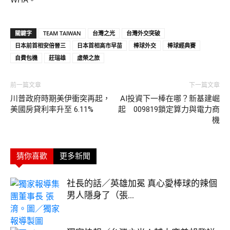
關鍵字
TEAM TAIWAN
台灣之光
台灣外交突破
日本前首相安倍晉三
日本首相高市早苗
棒球外交
棒球經典賽
自費包機
莊瑞雄
虛榮之旅
前一篇文章
下一篇文章
川普政府時期美伊衝突再起，
AI投資下一棒在哪？新基建崛
美國房貸利率升至 6.11%
起 009819鎖定算力與電力商
機
猜你喜歡
更多新聞
社長的話／英雄加冕 真心愛棒球的辣個
男人隱身了（張...