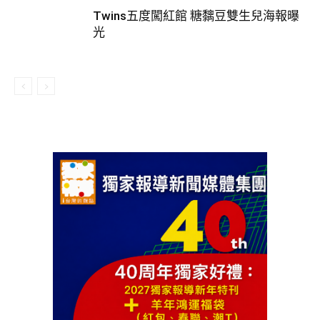
Twins五度闖紅館 糖黐豆雙生兒海報曝
光