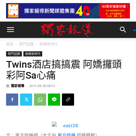
首頁
熱門話題
娛樂新時代
熱門話題
娛樂新時代
Twins酒店搞搞震 阿嬌攞頭
彩阿Sa心痛
由
獨家報導
-
2015-09-30 08:51
文：東方娛樂網（本文由
東方娛樂
授權轉載）