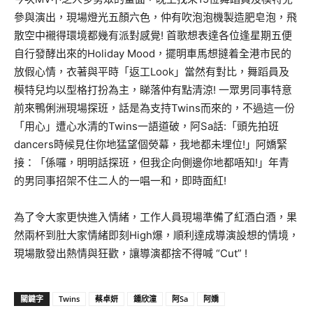
參與演出，現場燈光五顏六色，仲有吹泡泡機製造肥皂泡，飛
散空中襯得環境都幾有派對感覺! 首歌想表達各位逢星期五便
自行發酵出來的Holiday Mood，擺明車馬想撻着全港市民的
放假心情，衣著與平時「返工Look」當然有對比，舞蹈員及
模特兒均以型格打扮為主，睇落仲有點清涼! 一眾男同事特意
前來鴨俐洲現場探班，話是為支持Twins而來的，不過這一份
「用心」遭心水清的Twins一語道破，阿Sa話:「頭先拍班
dancers時候見住你地猛望個熒幕，我地都未埋位!」阿嬌緊
接：「係囉，明明話探班，但我企向側邊你地都唔知!」年青
的男同事招架不住二人的一唱一和，即時面紅!
為了令大家更快進入情緒，工作人員現場準備了紅酒白酒，果
然兩杯到肚大家情緒即刻High爆，順利達成導演設想的情境，
現場散發出熱情與狂歡，讓導演都捨不得喊 “Cut” !
關鍵字
Twins
蔡卓妍
鍾欣潼
阿Sa
阿嬌