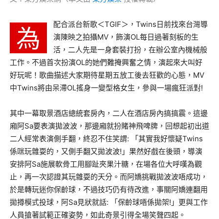
配合派台新歌＜TGIF＞，Twins日前找來台灣導
為
演陳映之拍攝MV，飾演OL每日過著刻板的生
活，二人先是一身套裝打扮，在辦公室內機械般
工作。不過首次扮演OL的她們難掩興奮之情，演起來大叫好
好玩呢！歌曲描述大家期待星期五放工後去狂歡的心態，MV
中Twins將由呆滯OL搖身一變型格女生，參與一場瘋狂派對!
其中一幕取景酒店總統套房內，二人在酒店房內搞搞震。這邊
廂阿Sa要表演拋波波，那邊廂就扮賭神飛啤牌，回想起初出道
二人經常表演側手翻，終忍不住笑謂: 「其實我好懷疑Twins
係咪玩雜耍的，又側手翻又拋波波!」果然好戲在後頭，導演
安排阿Sa施展軟骨工用腳趾夾果汁糖，在場各位大呼嘆為觀
止，再一次認證其玩雜耍的天分。而阿嬌挑戰拋波波唔成功，
於是轉玩迷你保齡球，不過技巧仍有待改進，事關阿嬌連翻用
拋撙模式投球，阿Sa見狀就話: 「保齡球唔係拋架!」更與工作
人員搶著試範正確姿勢，如此奇景引得全場笑聲四起。