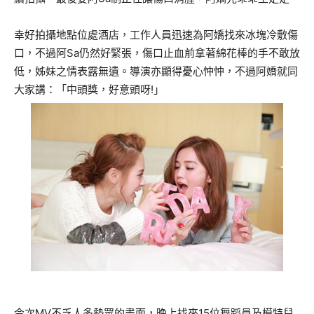
幸好拍攝地點位處酒店，工作人員迅速為阿嬌找來冰塊冷敷傷
口，不過阿Sa仍然好緊張，傷口止血前拿著綿花棒的手不敢放
低，姊妹之情表露無遺。導演亦顯得憂心忡忡，不過阿嬌就同
大家講：「中頭獎，好意頭呀!」
今次MV不乏人多勢眾的畫面，晚上找來15位舞蹈員及模特兒