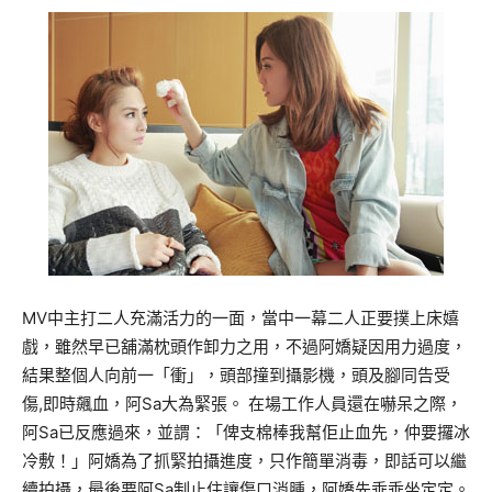
MV中主打二人充滿活力的一面，當中一幕二人正要撲上床嬉
戲，雖然早已舖滿枕頭作卸力之用，不過阿嬌疑因用力過度，
結果整個人向前一「衝」，頭部撞到攝影機，頭及腳同告受
傷,即時飆血，阿Sa大為緊張。 在場工作人員還在嚇呆之際，
阿Sa已反應過來，並謂：「俾支棉棒我幫佢止血先，仲要攞冰
冷敷！」阿嬌為了抓緊拍攝進度，只作簡單消毒，即話可以繼
續拍攝，最後要阿Sa制止住讓傷口消腫，阿嬌先乖乖坐定定。