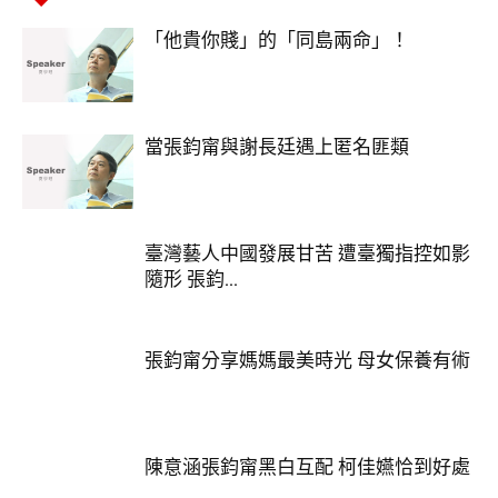
「他貴你賤」的「同島兩命」！
當張鈞甯與謝長廷遇上匿名匪類
臺灣藝人中國發展甘苦 遭臺獨指控如影
隨形 張鈞...
張鈞甯分享媽媽最美時光 母女保養有術
陳意涵張鈞甯黑白互配 柯佳嬿恰到好處