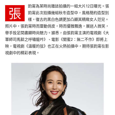
鈞甯為某時尚雜誌拍攝的一組大片12日曝光。張
張
鈞甯此次拍攝幾組秋冬造型中，風格簡約造型別
樣，復古的黑白色調更加凸顯其精緻女人范兒。
照片中，張鈞甯時而靈動俏皮，時而優雅飄逸，展迷人微笑，
舉手投足間盡顯時尚魅力。據悉，由張鈞甯主演的電視劇《大
軍師司馬懿之呼嘯龍吟》、電影《閨蜜2：無二不作》即將上
映，電視劇《溫暖的弦》也正在火熱拍攝中，期待張鈞甯在影
視劇中的精彩表現。