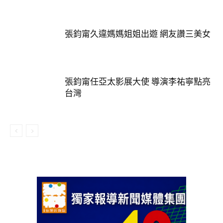
張鈞甯久違媽媽姐姐出遊 網友讚三美女
張鈞甯任亞太影展大使 導演李祐寧點亮
台灣