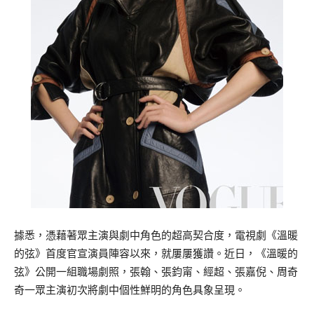
據悉，憑藉著眾主演與劇中角色的超高契合度，電視劇《溫暖
的弦》首度官宣演員陣容以來，就屢屢獲讚。近日，《溫暖的
弦》公開一組職場劇照，張翰、張鈞甯、經超、張嘉倪、周奇
奇一眾主演初次將劇中個性鮮明的角色具象呈現。