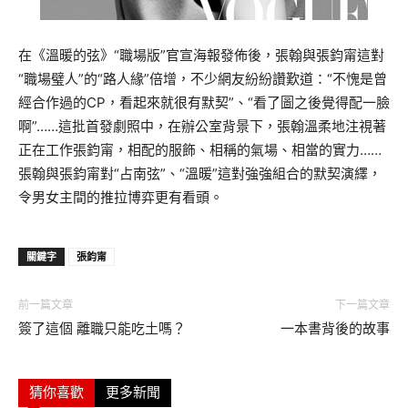
在《溫暖的弦》“職場版”官宣海報發佈後，張翰與張鈞甯這對
“職場璧人”的“路人緣”倍增，不少網友紛紛讚歎道：“不愧是曾
經合作過的CP，看起來就很有默契”、“看了圖之後覺得配一臉
啊”……這批首發劇照中，在辦公室背景下，張翰溫柔地注視著
正在工作張鈞甯，相配的服飾、相稱的氣場、相當的實力……
張翰與張鈞甯對“占南弦”、“溫暖”這對強強組合的默契演繹，
令男女主間的推拉博弈更有看頭。
關鍵字
張鈞甯
前一篇文章
下一篇文章
簽了這個 離職只能吃土嗎？
一本書背後的故事
猜你喜歡
更多新聞