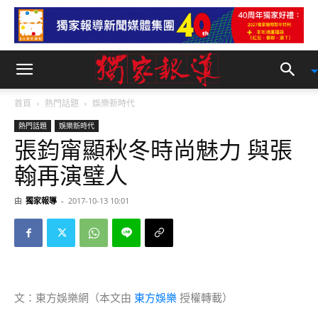
首頁
熱門話題
娛樂新時代
熱門話題
娛樂新時代
張鈞甯顯秋冬時尚魅力 與張
翰再演璧人
由
獨家報導
-
2017-10-13 10:01
文：東方娛樂網（本文由
東方娛樂
授權轉載）