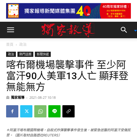
首頁
政治
政治
熱門話題
新聞快遞
喀布爾機場襲擊事件 至少阿
富汗90人美軍13人亡 顯拜登
無能無方
由
獨家報導
-
2021-08-27 10:18
＊阿富汗喀布爾國際機場，自殺式炸彈襲擊事件發生後，被緊急送醫的阿富汗受傷民
眾。（圖片取材自路透社REUTERS）