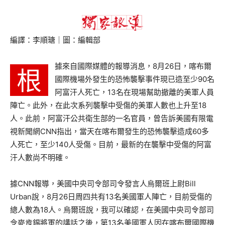
編譯：李順瑭｜圖：編輯部
據來自國際媒體的報導消息，8月26日，喀布爾
根
國際機場外發生的恐怖襲擊事件現已造至少90名
阿富汗人死亡，13名在現場幫助撤離的美軍人員
陣亡。此外，在此次系列襲擊中受傷的美軍人數也上升至18
人。此前，阿富汗公共衛生部的一名官員，曾告訴美國有限電
視新聞網CNN指出，當天在喀布爾發生的恐怖襲擊造成60多
人死亡，至少140人受傷。目前，最新的在襲擊中受傷的阿富
汗人數尚不明確。
據CNN報導，美國中央司令部司令發言人烏爾班上尉Bill
Urban說，8月26日周四共有13名美國軍人陣亡，目前受傷的
總人數為18人。烏爾班說，我可以確認，在美國中央司令部司
令麥肯錫將軍的講話之後，第13名美國軍人因在喀布爾國際機