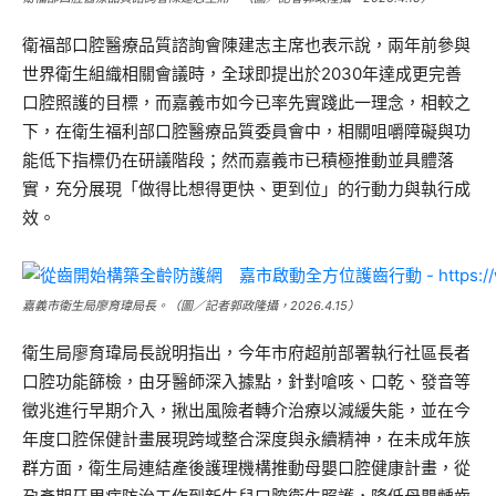
衛福部口腔醫療品質諮詢會陳建志主席也表示說，兩年前參與
世界衛生組織相關會議時，全球即提出於2030年達成更完善
口腔照護的目標，而嘉義市如今已率先實踐此一理念，相較之
下，在衛生福利部口腔醫療品質委員會中，相關咀嚼障礙與功
能低下指標仍在研議階段；然而嘉義市已積極推動並具體落
實，充分展現「做得比想得更快、更到位」的行動力與執行成
效。
嘉義市
衛生局廖育瑋局長。（圖／記者郭政隆攝，2026.4.15）
衛生局廖育瑋局長說明指出，今年市府超前部署執行社區長者
口腔功能篩檢，由牙醫師深入據點，針對嗆咳、口乾、發音等
徵兆進行早期介入，揪出風險者轉介治療以減緩失能，並在今
年度口腔保健計畫展現跨域整合深度與永續精神，在未成年族
群方面，衛生局連結產後護理機構推動母嬰口腔健康計畫，從