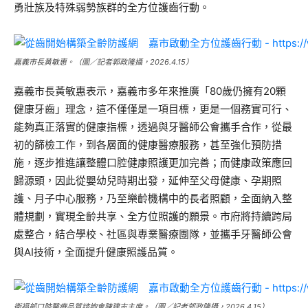
勇壯族及特殊弱勢族群的
全方位護齒行動
。
嘉義市長黃敏惠。（圖／記者郭政隆攝，2026.4.15）
嘉義市長黃敏惠表示，嘉義市多年來推廣「80歲仍擁有20顆
健康牙齒」理念，這不僅僅是一項目標，更是一個務實可行、
能夠真正落實的健康指標，透過與牙醫師公會攜手合作，從最
初的篩檢工作，到各層面的健康醫療服務，甚至強化預防措
施，逐步推進讓整體口腔健康照護更加完善；而健康政策應回
歸源頭，因此從嬰幼兒時期出發，延伸至父母健康、孕期照
護、月子中心服務，乃至樂齡機構中的長者照顧，全面納入整
體規劃，實現全齡共享、全方位照護的願景。市府將持續跨局
處整合，結合學校、社區與專業醫療團隊，並攜手牙醫師公會
與AI技術，全面提升健康照護品質。
衛福部口腔醫療品質諮詢會陳建志主席。（圖／記者郭政隆攝，2026.4.15）