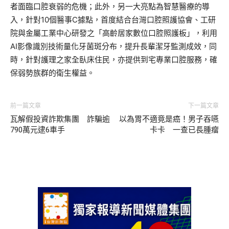
者面臨口腔衰弱的危機；此外，另一大亮點為智慧醫療的導
入，針對10個醫事C據點，首度結合台灣口腔照護協會、工研
院與金屬工業中心研發之「高齡居家數位口腔照護板」，利用
AI影像識別技術量化牙菌斑分布，提升長輩潔牙監測成效，同
時，針對護理之家全臥床住民，亦提供到宅專業口腔服務，確
保弱勢族群的衛生權益。
前一篇文章
下一篇文章
瓦解假投資詐欺集團 詐騙逾
以為胃不適竟是癌！男子吞嚥
790萬元逮6車手
卡卡 一查已長腫瘤