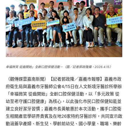
幸福微笑 從齒開始」全齡口腔保健活動。（圖／記者郭政隆攝，2026.4.15）
（觀傳媒雲嘉南新聞）【記者郭政隆／嘉義市報導】嘉義市政
府衛生局與嘉義市牙醫師公會4/15日在人文新境牙醫診所舉辦
「幸福微笑
從齒開始
」全齡口腔保健活動，以「多元政策 從
幼至老守護口腔健康」為核心，以此強化市民口腔保健知能並
建立良好潔牙習慣；嘉義市長黃敏惠於本次活動，攜手口腔衛
生相關產官學研界貴賓及在地26家特約牙醫診所，共同宣示啟
動涵蓋孕產婦、新生兒、學齡前幼兒、國小學童、職場、樂齡