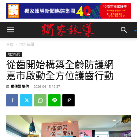
首頁
地方新聞
地方新聞
從齒開始構築全齡防護網
嘉市啟動全方位護齒行動
由
觀傳媒 提供
-
2026-04-15 19:37