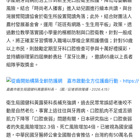
孕產期牙周病防治工作到新生兒口腔衛生照護，降低母嬰齲齒
風險。結合「時尚老人播客」進入幼兒園進行繪本共讀，與台
灣展臂閱讀協會於衛生所設置閱讀角落；此外，結合財團法人
農村發展基金會，運用「班班有網路、生生用平板」政策，透
過數位教學落實國小學童的檳榔防制與口腔衛教，針對一般成
人，將正確潔牙習慣導入職場以厚植企業照護價值；針對50歲
以上市民，則鼓勵定期至牙科口腔檢查可參與十萬好禮摸彩，
並持續辦理第四屆樂齡勇壯「潔牙比賽」，邀請65歲以上長者
組隊爭取獎金。
嘉義市衛生局國健科黃露葵科長。（圖／記者郭政隆攝，2026.4.15）
衛生局國健科黃露葵科長
補充強調，過去民眾常誤認老後咬不
動是自然老化，事實上這往往與牙周病、口腔肌肉不足或舌頭
肌力下降等「口腔衰弱」問題有關，日本研究指出，口腔衰弱
者的失能風險增加2.3倍、死亡風險增加4倍，已被視為國安議
題，中華民國牙醫師公會全國聯合會推估，台灣約有50萬名長