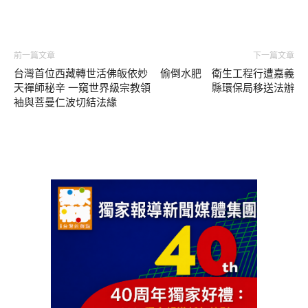
前一篇文章
下一篇文章
台灣首位西藏轉世活佛皈依妙
偷倒水肥 衛生工程行遭嘉義
天禪師秘辛 一窺世界級宗教領
縣環保局移送法辦
袖與菩曼仁波切結法緣