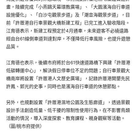
畫，陸續完成「小燕鷗天幕環教廣場」、「大園濱海自行車道
設施優化」、「白沙屯觀景步道」及「潮音海觀景步道」，目
前「許厝港自行車景觀大橋新建工程」已完工進入驗收階段。
江育德表示，新建工程預定於4月通車，未來遊客不必繞遠路
經由台61線側車道到達對岸，不僅降低行車風險，也提升遊憩
品質。
江育德也表示，後續市府將於台61快速道路橋下興建「許厝港
低碳轉運中心」，解決假日停車位不足的問題；自行車景觀大
橋南岸將設置「許厝港人文歷史廣場」，記錄許厝港開墾先民
許鳳、郭光的史事，同時也是濱海自行車道的休憩節點。
另外，也規劃設置「許厝港濕地公園及生態廊道」，透過景觀
設計手法創造低量、低干擾的限制性使用行為，在不影響鳥類
活動的情況，導入深度探索、教育課程、親身觀察等活動。
（圖/桃市府提供）