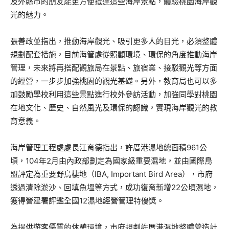
及外縣市的朋友能更方便抵達這些海岸景點，體驗桃園海岸觀
光的魅力。
張善政並指出，推動海岸觀光、吸引更多人的目光，必須整體
規劃配套措施，目前海管處從照顧環境、環保的角度推動海岸
管理，未來將再搭配觀旅局在景點、旅宿業、接駁觀光等方面
的經營，一步步加強桃園的觀光基礎。另外，教育局也可以多
加鼓勵學校利用這些景點進行校外參訪活動，加強同學對桃園
在地文化、歷史、自然風光及環保的認識，實現海岸觀光的教
育意義。
海岸管理工程處處長江育德指出，許厝港濕地總面積961公
頃，104年2月由內政部劃定為國家級重要濕地，並由國際鳥
盟評定為重要野鳥棲地（IBA, Important Bird Area），市府
透過清除淤沙、回填魚塭等方式，成功復育新增22公頃濕地，
獲得營建署評鑑全國12濕地經營管理特優獎。
為提供遊客優質的休憩環境，市府規劃許厝港濕地整體營造計