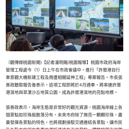
（觀傳媒桃園新聞)【記者潘明賜/桃園報導】桃園市政府海岸
管理工程處今（1）日上午在市政會議中，進行「許厝港自行
車景觀大橋新建工程及周遭相關延伸工程」專案報告。市長張
善政聽取報告後表示，這項工程即將於4月通車，將串連許厝
港濕地與草漯沙丘地質公園，成為許厝港濕地的亮點地標。
張善政表示，海岸生態是非常好的觀光資源，桃園海岸線上各
個景點如珍珠般散落分布，未來市府除了擦亮一顆顆珍珠，盡
量發揮各景點的特色，也將規劃接駁交通連結各景點，讓市民