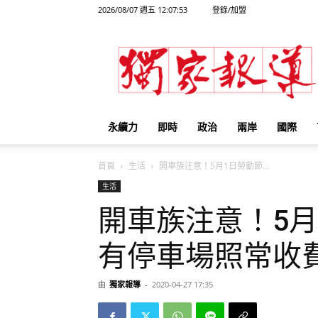
2026/08/07 週五 12:07:53
登錄/加盟
獨
家
報
導
永續力
即時
政治
兩岸
國際
首頁
生活
開車族注意！5月1日勞動節...
生活
開車族注意！5月
有停車場照常收
由
獨家報導
-
2020-04-27 17:35