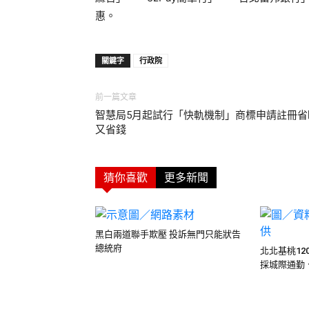
惠。
關鍵字
行政院
前一篇文章
智慧局5月起試行「快軌機制」商標申請註冊省
又省錢
猜你喜歡
更多新聞
黑白兩道聯手欺壓 投訴無門只能狀告
總統府
北北基桃12
採城際通勤、.
房貸補貼案／邱顯智痛批無法減輕實
行政院會通