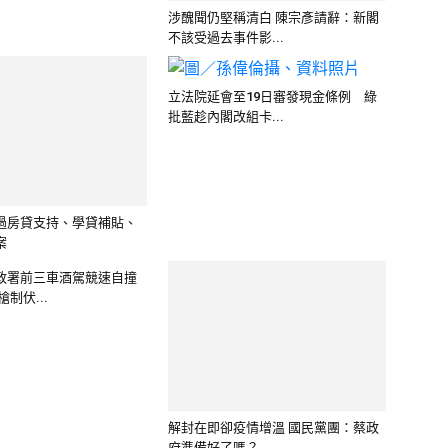
案
批藍趁內閣改組卡...
政署前三車酒駕競速自撞
制伏...
解封在即卻疫情增溫 國民黨團：蔡政
府準備好了嗎？
金補貼上路／張其祿：政府有
時中要選舉／張善政：我不評論 民
宅...
眾心中有一把尺