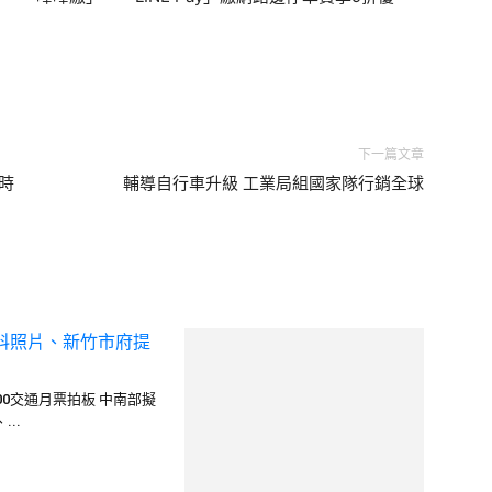
下一篇文章
時
輔導自行車升級 工業局組國家隊行銷全球
00交通月票拍板 中南部擬
涉醜聞仍堅稱清白 陳宗彥請辭：新閣
..
不該受過去事件影...
過房貸支持、學貸補貼、
立法院延會至19日審發現金條例 綠