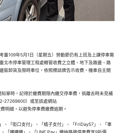
部
考量109年5月1日（星期五）勞動節仍有上班及上課停車需
臺北市停車管理工程處轄管收費之立體、地下及路邊、路
邊裝卸貨及限時車位，依照標誌牌告示收費，機車自主開
通知單時，記得於繳費期限內繳交停車費，倘離去時未見補
27269600）或至該處網站
pei/）查詢繳費明細，以避免停車費繳費逾期。
寶」、「街口支付」、「橘子支付」、「FriDay57」、「車
、「嗶嗶繳」、「LINE Pay」繳納路邊停車費享9折優