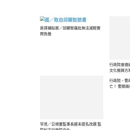
際負擔
文化振興方
行政院、警
亡！ 警開兩槍
罕見／公視董監事長遲未提名改選 監
院糾正行政院文化...
國防預算爆漲／明年政府每花100元
300億租
即有21.56...
錢不加速蓋社