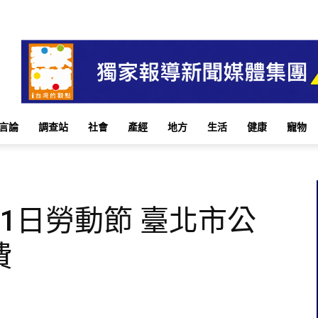
言論
調查站
社會
產經
地方
生活
健康
寵物
1日勞動節 臺北市公
費