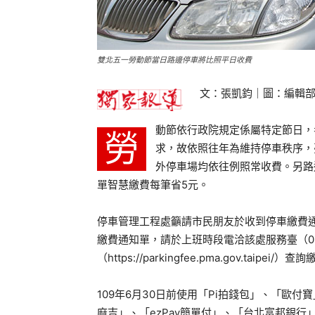
雙北五一勞動節當日路邊停車將比照平日收費
文：張凱鈞｜圖：編輯
動節依行政院規定係屬特定節日，
勞
求，故依照往年為維持停車秩序，
外停車場均依往例照常收費。另路
單智慧繳費每筆省5元。
停車管理工程處籲請市民朋友於收到停車繳費
繳費通知單，請於上班時段電洽該處服務臺（02-
（https://parkingfee.pma.gov.tai
109年6月30日前使用「Pi拍錢包」、「歐付
麻吉」、「ezPay簡單付」、「台北富邦銀行」