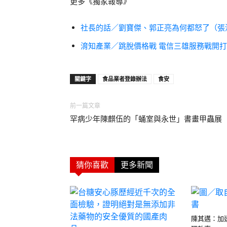
更多《獨家報導》
社長的話／劉寶傑、郭正亮為何都怒了（張
淯知產業／跳脫價格戰 電信三雄服務戰開
關鍵字
食品業者登錄辦法
食安
前一篇文章
罕病少年陳麒伍的「蛹室與永世」書畫甲蟲展
猜你喜歡
更多新聞
陳其邁：加