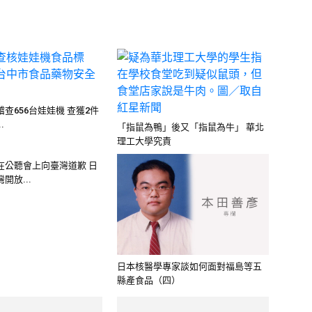
查656台娃娃機 查獲2件
.
「指鼠為鴨」後又「指鼠為牛」 華北
理工大學究責
在公聽會上向臺灣道歉 日
開放...
日本核醫學專家談如何面對福島等五
縣產食品（四）
造業者大稽查 抽樣92件
頂新魏家吞不下 又吐不出來的臺北