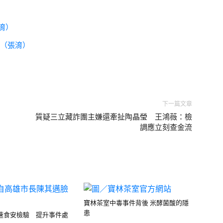
淯）
打（張淯）
下一篇文章
質疑三立藏詐團主嫌還牽扯陶晶瑩 王鴻薇：檢
調應立刻查金流
寶林茶室中毒事件背後 米酵菌酸的隱
患
速食安檢驗 提升事件處