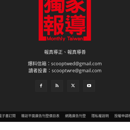
報真導正、報真導善
爆料信箱：scooptwed@gmail.com
讀者投書：scooptwre@gmail.com
電子書訂閱
雜誌平面廣告刊登價目表
網路廣告刊登
隱私權說明
授權申請