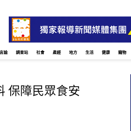
言論
調查站
社會
產經
地方
生活
健康
寵物
料 保障民眾食安