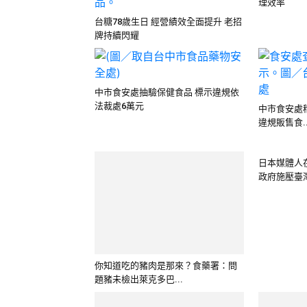
理效率
台糖78歲生日 經營績效全面提升 老招
牌持續閃耀
中市食安處抽驗保健食品 標示違規依
法裁處6萬元
中市食安處稽
違規販售食..
日本媒體人
政府施壓臺灣
你知道吃的豬肉是那來？食藥署：問
題豬未檢出萊克多巴...
中市整合資源 成立食安犯罪通報系統
米麵濕製品製