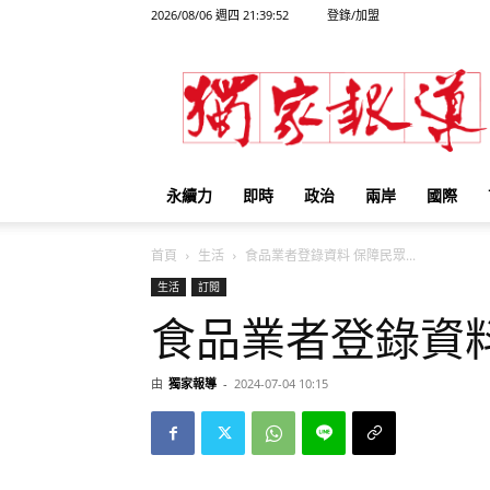
2026/08/06 週四 21:39:52
登錄/加盟
獨
家
報
導
永續力
即時
政治
兩岸
國際
首頁
生活
食品業者登錄資料 保障民眾...
生活
訂閱
食品業者登錄資
由
獨家報導
-
2024-07-04 10:15