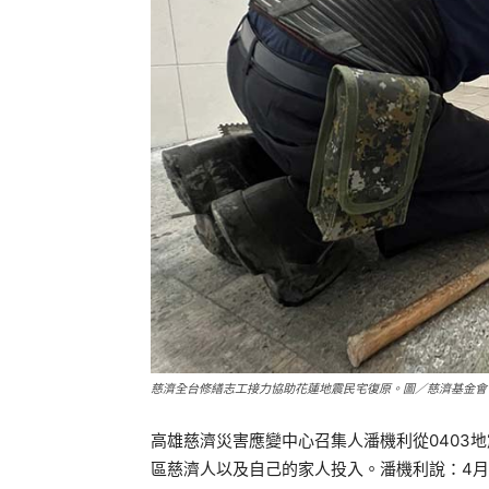
慈濟全台修繕志工接力協助花蓮地震民宅復原。圖／慈濟基金會
高雄慈濟災害應變中心召集人潘機利從0403
區慈濟人以及自己的家人投入。潘機利說：4月