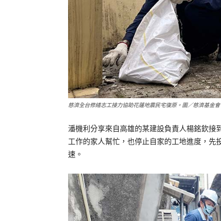
慈濟全台修繕志工接力協助花蓮地震民宅復原。圖／慈濟基金會
潘機利分享來自高雄的某建設負責人楊銘欽接
工作的家人幫忙，也停止自家的工地進度，先
速。