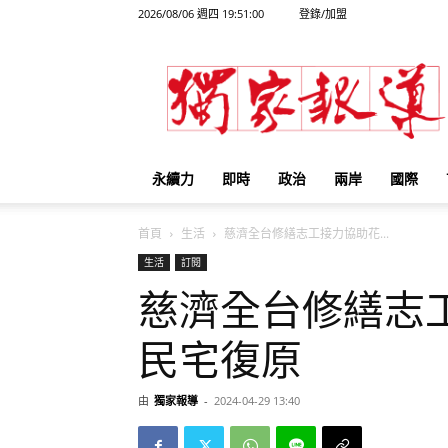
2026/08/06 週四 19:51:00
登錄/加盟
獨
家
報
導
永續力
即時
政治
兩岸
國際
首頁
生活
慈濟全台修繕志工接力協助花...
生活
訂閱
慈濟全台修繕志
民宅復原
由
獨家報導
-
2024-04-29 13:40