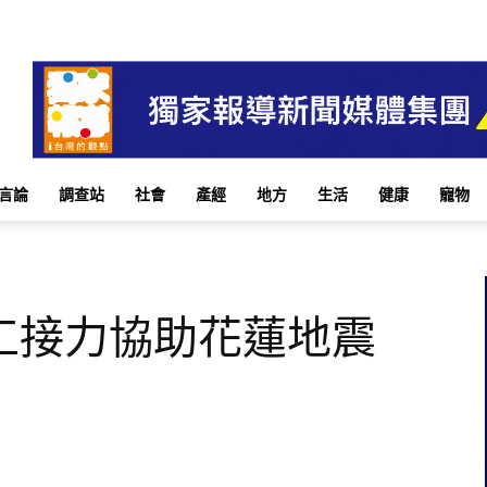
言論
調查站
社會
產經
地方
生活
健康
寵物
工接力協助花蓮地震