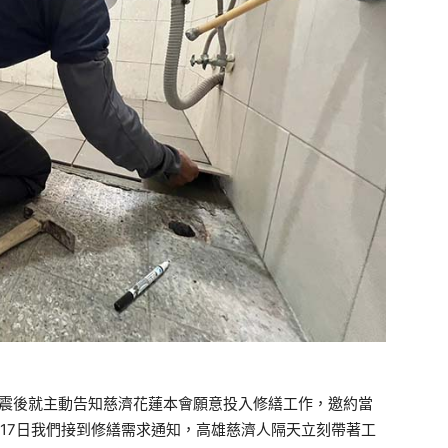
地震後就主動告知慈濟花蓮本會願意投入修繕工作，邀約當
17日我們接到修繕需求通知，高雄慈濟人隔天立刻帶著工