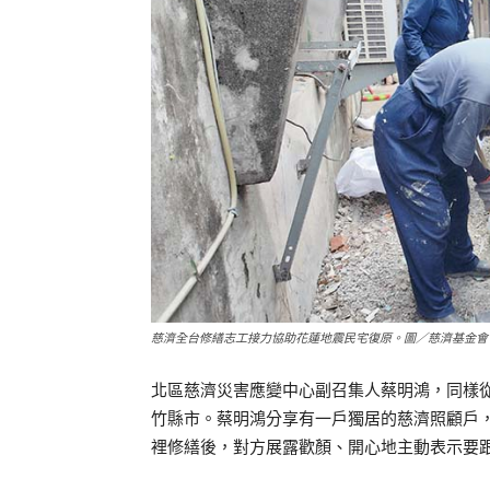
慈濟全台修繕志工接力協助花蓮地震民宅復原。圖／慈濟基金會
北區慈濟災害應變中心副召集人蔡明鴻，同樣從
竹縣市。蔡明鴻分享有一戶獨居的慈濟照顧戶
裡修繕後，對方展露歡顏、開心地主動表示要