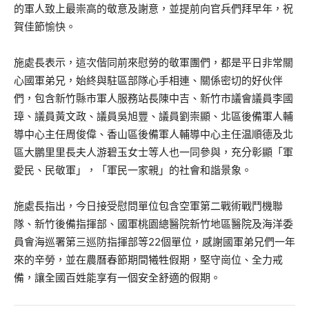
的軍人致上最崇高的敬意及謝意，並提前向官兵們拜早年，祝
賀佳節愉快。
施處長表示，這次偕同前來慰勞的敬軍團們，都是平日非常關
心國軍弟兄，始終與駐區部隊心手相連、關係密切的好伙伴
們，包含新竹縣市軍人服務站長陳中吉、新竹市議會議員李國
璋、議員黃文政、議員吳旭豐、議員劉崇顯、北區後備軍人輔
導中心主任周俊偉、香山區後備軍人輔導中心主任温順德及北
區大鵬里里長夫人游碧玉女士等人也一同參與，充分彰顯「軍
愛民、民敬軍」，「軍民一家親」的社會和諧景象。
施處長指出，今日接受慰問單位包含空軍第二戰術戰鬥機聯
隊、新竹後備指揮部、國軍桃園總醫院新竹地區醫院及海洋委
員會海巡署第三巡防指揮部等22個單位，感謝國軍弟兄們一年
來的辛勞，並在農曆春節期間犧牲假期，堅守崗位、全力戒
備，讓全國百姓能享有一個安全舒適的假期。