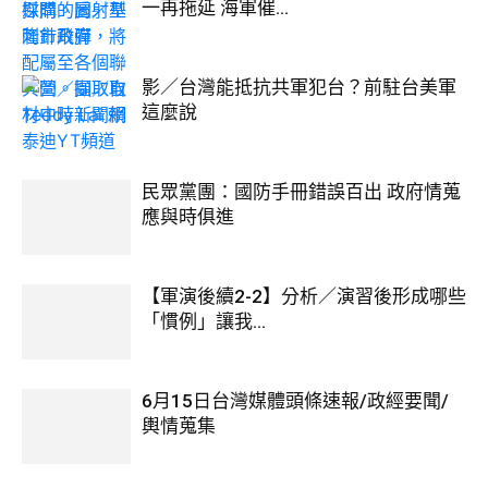
一再拖延 海軍催...
影／台灣能抵抗共軍犯台？前駐台美軍
這麼說
民眾黨團：國防手冊錯誤百出 政府情蒐
應與時俱進
【軍演後續2-2】分析／演習後形成哪些
「慣例」讓我...
6月15日台灣媒體頭條速報/政經要聞/
輿情蒐集