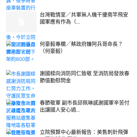
台灣戰情室／共軍無人機干擾南竿飛安
國軍應有作為（...
何豪毅專欄／蔡政府嫌阿兵哥命長？
（何豪毅）
謝國樑向消防同仁致敬 至消防局發放春
節值勤慰問金
春節敬軍 副市長邱佩琳感謝國軍辛苦付
出讓國人安心過...
立院預算中心最新報告：美售刺針飛彈