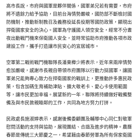
高市長說，市府與國軍是夥伴關係，國軍弟兄若有需要，市府
將不遺餘力給予協助，目前台海情勢嚴峻，國防部不斷檢討國
防機制，推動新制教召及義務役延長役期等國防政策，顯現出
捍衛國家安全的決心。國軍為守護國人領空安全，經常不分晝
夜出動戰鬥機來保衛國人安全，並時常協助市府推動各項市政
建設工作，攜手打造讓市民安心的宜居城市。
空軍第二戰術戰鬥機聯隊長潘東櫸少將表示，近年來兩岸情勢
愈加嚴峻，感謝市長親自帶領市府團隊以行動力挺國軍，讓國
軍弟兄能夠專心致力在捍衛國家的戰訓上，更推動許多惠民政
策，包含加碼生育補助津貼、擴大敬老卡、愛心卡使用範圍
等，讓市民更加幸福。展望新的一年，聯隊將持續做好戰備整
備及與市民敦親睦鄰的工作，共同為地方努力打拼。
民政處長施淑婷表示，感謝後備委顧團及輔導中心同仁對敬軍
慰問活動的支持與協助，展現團結、合諧及進步的精神。農曆
春節是傳統三大節慶之一，希望藉由春節勞軍為所有保家衛國