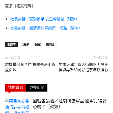
更多《獨家報導》
社長的話／駕駛換手 安全帶綁緊（張淯）
社長的話／賴清德和平的第一哩路（張淯）
關鍵字
兵役科
國軍
慰問金
前一篇文章
下一篇文章
跨機構保育合作 揭開臺灣山椒
中市天津年貨大街開跑！限量
魚面紗
福袋再祭60萬好禮享滿額摸彩
猜你喜歡
更多新聞
國戰會論壇／陸製拼裝軍品 國軍打得安
心嗎？（蔡炫）...