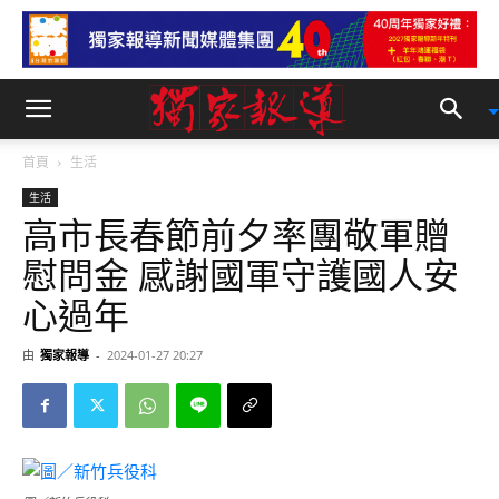
首頁
生活
生活
高市長春節前夕率團敬軍贈
慰問金 感謝國軍守護國人安
心過年
由
獨家報導
-
2024-01-27 20:27