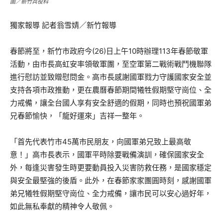
圖／新竹兵役科
獨家報導 記者翁雪婧／新竹報導
春節將至，新竹市政府今(26)日上午10時辦理113年春節敬軍
活動，由市長高虹安率領敬軍團，至空軍第二戰術戰鬥機聯隊
進行慰訪並致贈慰問金。高市長感謝國軍戮力守護國家安全並
支持各項市政推動，更在農曆春節期間犧牲假期堅守崗位、全
力戒備，讓全台國人享有安全舒適的假期，同時也預祝國軍弟
兄春節愉快，「龍好運來」吉祥一整年。
「首先代表竹市45萬市民朋友，向國軍弟兄致上最高敬
意！」高市長表示，國軍平時除要戰備演訓，確保國家安全
外，每逢災害發生時更要動員投入災害防救任務，是國家穩定
與安全最堅強的後盾。此外，在春節家家團圓時刻，感謝國軍
弟兄犧牲假期堅守崗位、全力戒備，讓市民可以安心過好年，
如此無私奉獻的精神令人敬佩。