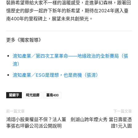
裝飾希望帶給大家不一樣的溫暖感受，走進夢幻森林，跟著回
憶歷史的腳步一起許下新年的新希望，期待在2024年邁入臺
南400年的里程碑上，展望未來共創榮光。
更多《獨家報導》
淯知產業／第四次工業革命——地緣政治的全新賽局（張
淯）
淯知產業／ESG是理想，也是商機（張淯）
關鍵字
時光迴廊
臺南400
前一篇文章
下一篇文章
鴻翊小股東權益不保？法人董
劍湖山跨年煙火秀 當日壽星憑
事張右坪籲公司派公開說明
證1元入園