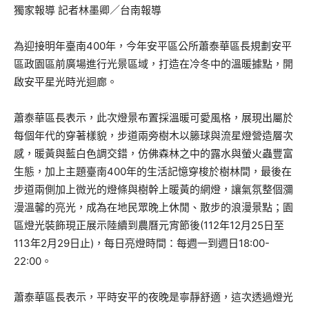
獨家報導 記者林墨卿／台南報導
為迎接明年臺南400年，今年安平區公所蕭泰華區長規劃安平
區政園區前廣場進行光景區域，打造在冷冬中的溫暖據點，開
啟安平星光時光迴廊。
蕭泰華區長表示，此次燈景布置採溫暖可愛風格，展現出屬於
每個年代的穿著樣貌，步道兩旁樹木以籐球與流星燈營造層次
感，暖黃與藍白色調交錯，仿佛森林之中的露水與螢火蟲豐富
生態，加上主題臺南400年的生活記憶穿梭於樹林間，最後在
步道兩側加上微光的燈條與樹幹上暖黃的網燈，讓氣氛整個瀰
漫溫馨的亮光，成為在地民眾晚上休閒、散步的浪漫景點；園
區燈光裝飾現正展示陸續到農曆元宵節後(112年12月25日至
113年2月29日止)，每日亮燈時間：每週一到週日18:00-
22:00。
蕭泰華區長表示，平時安平的夜晚是寧靜舒適，這次透過燈光