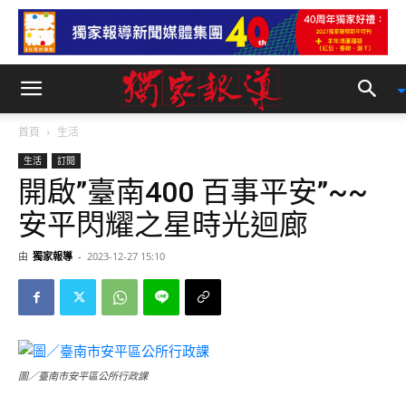
首頁
生活
生活
訂閱
開啟”臺南400 百事平安”~~
安平閃耀之星時光迴廊
由
獨家報導
-
2023-12-27 15:10
圖／臺南市安平區公所行政課