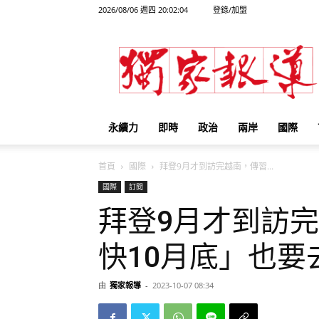
2026/08/06 週四 20:02:04
登錄/加盟
獨
家
報
導
永續力
即時
政治
兩岸
國際
首頁
國際
拜登9月才到訪完越南，傳習...
國際
訂閱
拜登9月才到訪
快10月底」也要
由
獨家報導
-
2023-10-07 08:34