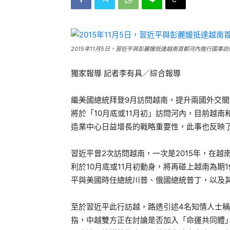
2015年11月5日，習近平與彭麗媛抵達越南首都河內進行國事訪
獨家報導 記者李有具／綜合報導
繼美國總統拜登9月訪問越南，提升兩國外交
將於「10月底或11月初」訪問河內，目前越
造業中心日益增長的戰略重要性，此事也反映
習近平曾2次訪問越南，一次是2015年，在
利於10月底或11月初動身，將再碰上越南為期
平與美國時任總統川普、俄國總統普丁，以及其
至於習近平此行訪越，路透引述4名知情人士
指，中越雙方正在討論是否加入「命運共同體