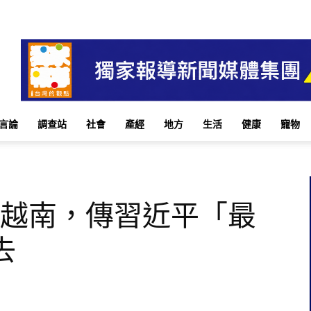
言論
調查站
社會
產經
地方
生活
健康
寵物
完越南，傳習近平「最
去