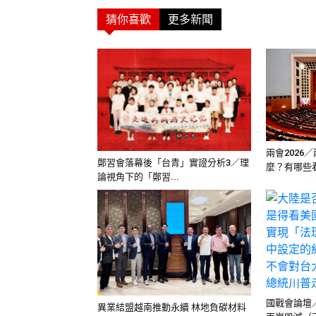
猜你喜歡
更多新聞
兩會2026
鄭習會落幕後「台青」實證分析3／理
麼？有哪些看
論視角下的「鄭習...
國戰會論壇
異業結盟越南推動永續 林地負碳材料