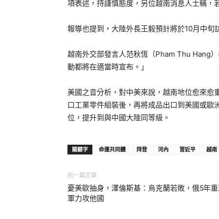
項表述，持謹慎態度，另位越南消息人士稱，
報導也提到，大陸外長王毅預計將於10月中旬
越南外交部發言人范秋恆（Pham Thu Ha
動都將在適當時宣布。」
美國之音分析，對中美來說，越南地位愈來愈
口工業零件組裝後，再將成品出口到美國或歐
位，提升到與中國大陸同等級。
關鍵字
命運共同體
拜登
河內
習近平
越南
前一篇文章
憂美歐抽身，澤倫斯基：烏克蘭若敗，俄5年重
軍力攻他國