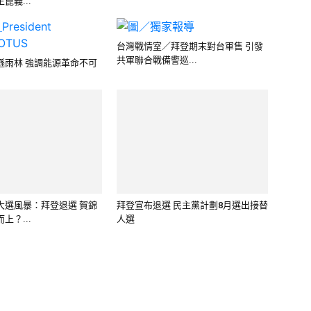
崑義...
台灣戰情室／拜登期末對台軍售 引發
共軍聯合戰備警巡...
遜雨林 強調能源革命不可
大選風暴：拜登退選 賀錦
拜登宣布退選 民主黨計劃8月選出接替
上？...
人選