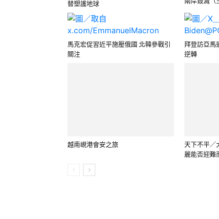
兩岸毀滅（王
替塑護地球
馬克宏促習近平施壓俄國 北韓參戰引
拜登訪亞馬
關注
逆轉
越南峴港會安之旅
天下不平／
麗能否迎難而