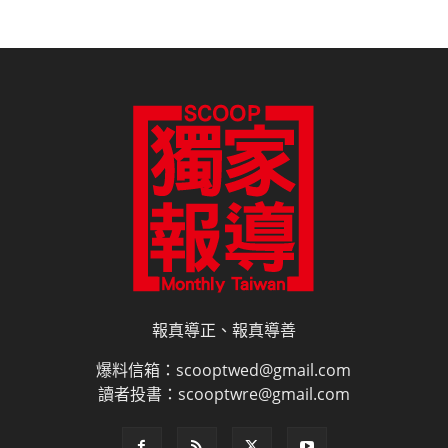
報真導正、報真導善
爆料信箱：scooptwed@gmail.com
讀者投書：scooptwre@gmail.com
電子書訂閱
雜誌平面廣告刊登價目表
網路廣告刊登
隱私權說明
授權申請