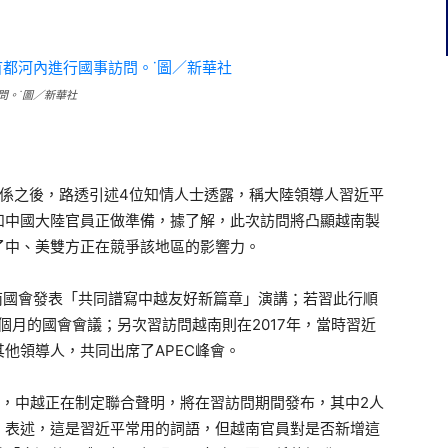
問。˙圖／新華社
關係之後，路透引述4位知情人士透露，稱大陸領導人習近平
南和中國大陸官員正做準備，據了解，此次訪問將凸顯越南製
了中、美雙方正在競爭該地區的影響力。
越南國會發表「共同譜寫中越友好新篇章」演講；若習此行順
1個月的國會會議；另次習訪問越南則在2017年，當時習近
他領導人，共同出席了APEC峰會。
稱，中越正在制定聯合聲明，將在習訪問期間發布，其中2人
」表述，這是習近平常用的詞語，但越南官員對是否新增這