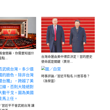
／兩會開幕，你需要知道什
台灣命運由美中博弈決定！習的歷史
點...
使命感是關鍵（黄世...
時事評論／習近平點名 川普答卷？
（孫榮富）
／習近平不會武統台灣 讓