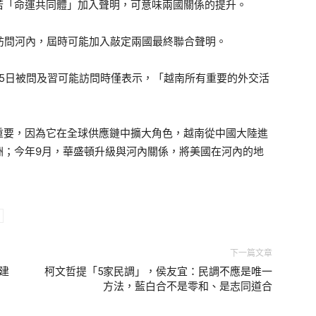
若「命運共同體」加入聲明，可意味兩國關係的提升。
訪問河內，屆時可能加入敲定兩國最終聯合聲明。
ng）5日被問及習可能訪問時僅表示，「越南所有重要的外交活
重要，因為它在全球供應鏈中擴大角色，越南從中國大陸進
洲；今年9月，華盛頓升級與河內關係，將美國在河內的地
下一篇文章
建
柯文哲提「5家民調」，侯友宜：民調不應是唯一
方法，藍白合不是零和、是志同道合