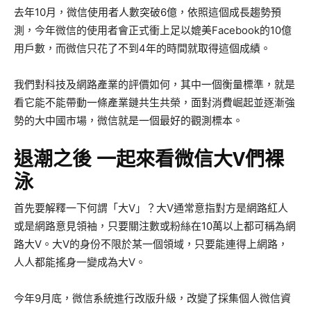
去年10月，微信使用者人數突破6億，依照這個成長趨勢預
測，今年微信的使用者會正式衝上足以媲美Facebook的10億
用戶數，而微信只花了不到4年的時間就取得這個成績。
我們對科技及網路產業的評價如何，其中一個衡量標準，就是
看它能不能帶動一條產業鏈共生共榮，面對消費崛起並逐漸強
勢的大中國市場，微信就是一個最好的觀測標本。
退潮之後 一起來看微信大V們裸
泳
首先要解釋一下何謂「大V」？大V通常意指對方是網路紅人
或是網路意見領袖，只要關注數或粉絲在10萬以上都可稱為網
路大V。大V的身份不限於某一個領域，只要能連得上網路，
人人都能搖身一變成為大V。
今年9月底，微信系統進行改版升級，改變了採集個人微信資