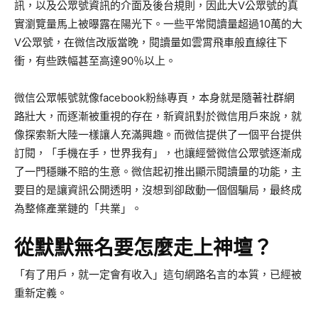
訊，以及公眾號資訊的介面及後台規則，因此大V公眾號的真
實瀏覽量馬上被曝露在陽光下。一些平常閱讀量超過10萬的大
V公眾號，在微信改版當晚，閱讀量如雲霄飛車般直線往下
衝，有些跌幅甚至高達90％以上。
微信公眾帳號就像facebook粉絲專頁，本身就是隨著社群網
路壯大，而逐漸被重視的存在，新資訊對於微信用戶來說，就
像探索新大陸一樣讓人充滿興趣。而微信提供了一個平台提供
訂閱，「手機在手，世界我有」，也讓經營微信公眾號逐漸成
了一門穩賺不賠的生意。微信起初推出顯示閱讀量的功能，主
要目的是讓資訊公開透明，沒想到卻啟動一個個騙局，最終成
為整條產業鏈的「共業」。
從默默無名要怎麼走上神壇？
「有了用戶，就一定會有收入」這句網路名言的本質，已經被
重新定義。