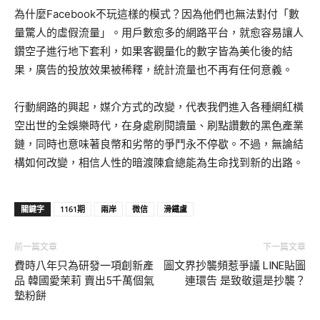
為什麼Facebook不玩這樣的模式？因為他們也無法對付「數
量驚人的虛假流量」。用戶數愈多的網路平台，就愈容易讓人
鑽空子進行地下套利，如果客觀量化的數字皆為美化後的結
果，廣告的投放效果被稀釋，統計流量也不再有任何意義。
行動網路的興起，媒介方式的改變，代表我們進入各種網紅橫
空出世的全娛樂時代，在身處刷閱讀量、刷點讚數的黑色產業
鏈，同時也意味著良幣和劣幣的爭鬥永不停歇。不過，無論結
構如何改變，相信人性的暗渡陳倉總能為生命找到新的出路。
關鍵字
1161期
兩岸
微信
滑鐵盧
前一篇文章
下一篇文章
費時八年只為研發一項創新產
圖文界抄襲頻惹爭議 LINE貼圖
品 韓國愛茉莉 賣出5千萬個氣
連環告 是致敬還是抄襲？
墊粉餅