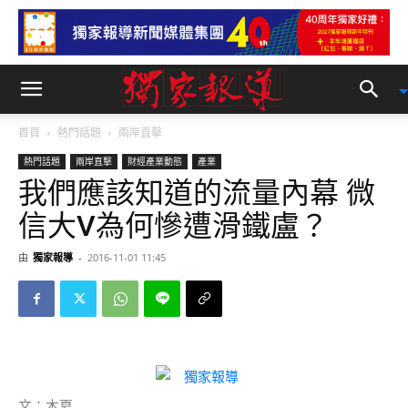
首頁
熱門話題
兩岸直擊
熱門話題
兩岸直擊
財經產業動態
產業
我們應該知道的流量內幕 微
信大V為何慘遭滑鐵盧？
由
獨家報導
-
2016-11-01 11:45
文：木夏