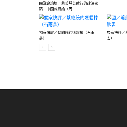
國戰會論壇／蕭美琴美歐行的政治密
碼：中國威脅論（周...
獨家快評／蔡總統的逗貓棒（石雨
獨家快評／
鑫）
宏）