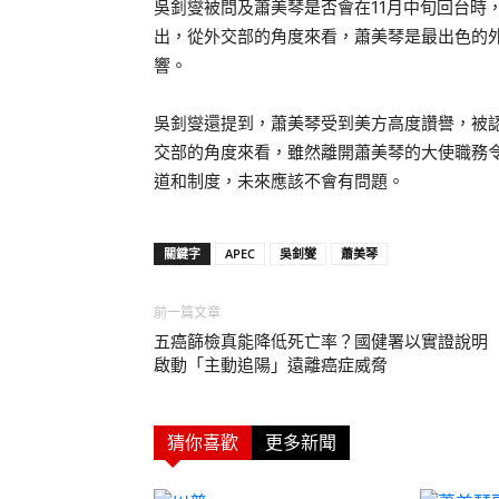
吳釗燮被問及蕭美琴是否會在11月中旬回台時
出，從外交部的角度來看，蕭美琴是最出色的
響。
吳釗燮還提到，蕭美琴受到美方高度讚譽，被
交部的角度來看，雖然離開蕭美琴的大使職務
道和制度，未來應該不會有問題。
關鍵字
APEC
吳釗燮
蕭美琴
前一篇文章
五癌篩檢真能降低死亡率？國健署以實證說
啟動「主動追陽」遠離癌症威脅
猜你喜歡
更多新聞