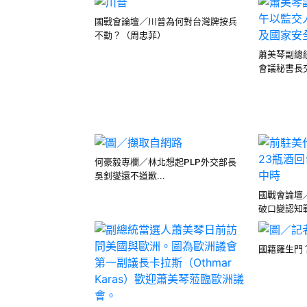
國戰會論壇／川普為何對台灣牌按兵
不動？（周忠菲）
蕭美琴副總
會議秘書長
何豪毅專欄／林北想起PLP外交部長
吳釗燮還不道歉...
國戰會論壇
破口變認知戰
國籍羅生門