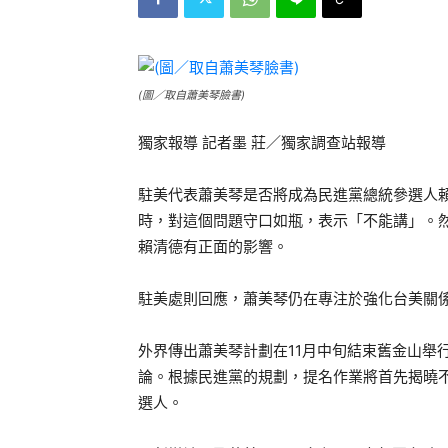
(圖／取自蕭美琴臉書)
獨家報導 記者墨 莊／獨家調查站報導
駐美代表蕭美琴是否將成為民進黨總統參選人
時，對這個問題守口如瓶，表示「不能講」。
賴清德有正面的影響。
駐美處則回應，蕭美琴仍在專注於強化台美關
外界傳出蕭美琴計劃在11月中旬結束舊金山舉
論。根據民進黨的規劃，提名作業將首先揭曉不
選人。