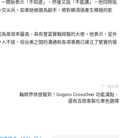
，一開始表示「不知道」，然後又說「不能講」。他同時指
外交尖兵，如果她被選為副手，將對賴清德產生積極的影
認為是效率最高、具有豐富實戰經驗的大使。他表示，從外
令人不捨，但台美之間的溝通和各項事務已建立了堅實的管
下一篇文章
明
輪跨界休旅報到！Gogoro CrossOver 功能滿點、
還有百款客製化車色選擇