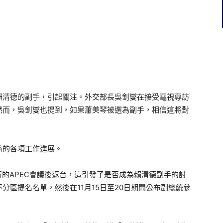
賴清德的副手，引起關注。外交部長吳釗燮在接受電視專訪
然而，吳釗燮也提到，如果蕭美琴被選為副手，相信這將對
係的各項工作進展。
行的APEC會議後返台，這引發了是否成為賴清德副手的討
分區提名名單，然後在11月15日至20日期間公布副總統參