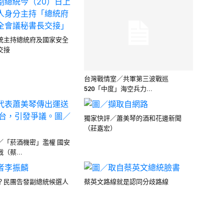
統主持總統府及國家安全
交接
台灣戰情室／共軍第三波戰巡
520「中度」海空兵力...
獨家快評／蕭美琴的酒和花邊新聞
（莊嘉宏）
／「菸酒機密」濫權 國安
（蔡...
？民團告發副總統候選人
蔡英文路線就是認同分歧路線