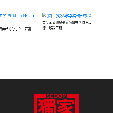
蕭美琴被讚譽像安海瑟薇？網友哀
嚎：毀我三觀…
蕭美琴的分寸？（莊嘉