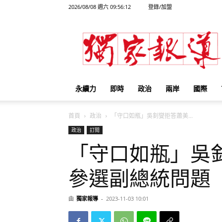
2026/08/08 週六 09:56:12
登錄/加盟
獨
家
報
導
永續力
即時
政治
兩岸
國際
首頁
政治
「守口如瓶」吳釗燮拒答蕭美...
政治
訂閱
「守口如瓶」吳
參選副總統問題
由
獨家報導
-
2023-11-03 10:01