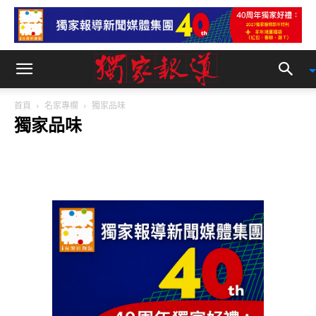
侍酒師 左右美食與酒的美麗邂逅
首頁
名家專欄
獨家品味
獨家品味
獨家報導
-
2016-03-16 12:43