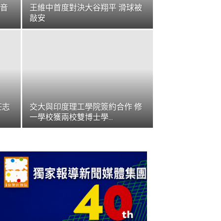
音
王維中首度對決大谷翔平 滑球被
敲安
莊志
交大與印度理工學院簽約合作 修
一學校獲兩校雙博士學...