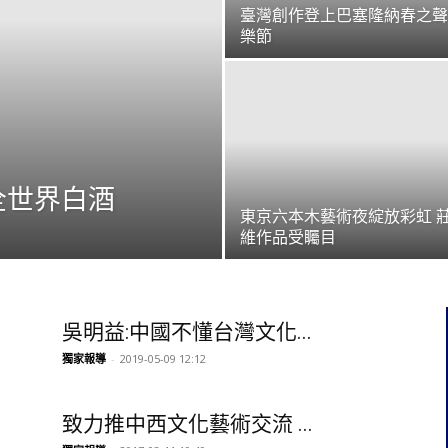
臺灣創作登上巴塞隆納春之聲
樂節
全世界白酒
東京六本木藝術夜綻放彩虹 
維作品受矚目
吳明益:中國不懂台灣文化...
獨家報導
-
2019-05-09 12:12
致力推中西文化藝術交流 ...